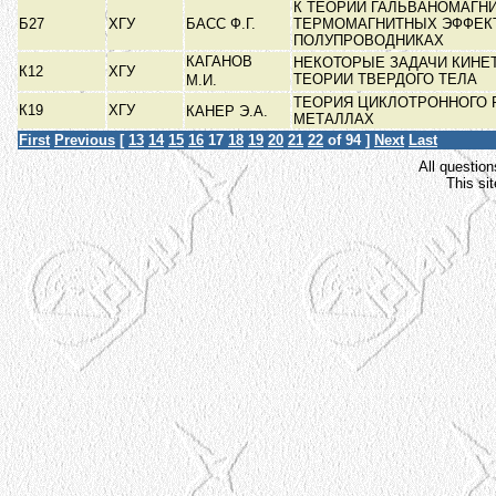
К ТЕОРИИ ГАЛЬВАНОМАГН
Б27
ХГУ
БАСС Ф.Г.
ТЕРМОМАГНИТНЫХ ЭФФЕК
ПОЛУПРОВОДНИКАХ
КАГАНОВ
НЕКОТОРЫЕ ЗАДАЧИ КИНЕ
К12
ХГУ
ТЕОРИИ ТВЕРДОГО ТЕЛА
М.И.
ТЕОРИЯ ЦИКЛОТРОННОГО 
К19
ХГУ
КАНЕР Э.А.
МЕТАЛЛАХ
First
Previous
[
13
14
15
16
17
18
19
20
21
22
of 94 ]
Next
Last
All question
This si