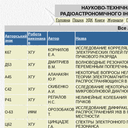
НАУКОВО-ТЕХНІЧН
РАДІОАСТРОНОМІЧНОГО ІН
Головна
Пошук
УДК
Книги
Журнали
Все
Робота
Авторський
виконана
Автор
Назва
знак
в
ИССЛЕДОВАНИЕ КОРРЕЛЯ
КОРНИЛОВ
К67
ХГУ
ЭЛЕКТРИЧЕСКИХ ПОЛЕЙ П
Е.А.
ПУЧКОВОГО РАЗРЯДА
ДМИТРИЕВ
ВОЛНОВОДНЫЕ РЕЗОНАТО
Д53
ХГУ
ПЕРЕМЕННЫМ ПОПЕРЕЧН
В.М.
НЕКОТОРЫЕ ВОПРОСЫ НЕ
АЛАНАКЯН
А45
ХГУ
ТЕОРИИ ЭЛЕКТРОМАГНИТН
Ю.Р.
РАСПРОСТРАНЯЮЩИХСЯ 
СКИБЕНКО
ССЛЕДОВАНИЕ НЕКОТОРЫ
С42
ХГУ
МИКРОВОЛНОВОЙ ДИАГНО
А.И.
РЕПАЛОВ
НЕЛИНЕЙНЫЕ КОЛЕБАНИЯ
Р41
ХГУ
ПУЧКОВ
Н.С.
ИССЛЕДОВАНИЕ ДИФФРАК
ОРОЗОБАКОВ
О-63
ИФМ
РАСПРОСТРАНЕНИЯ УКВ В 
Т.
МЕСТНОСТИ
ЦИНЦАДЗЕ
СПЕКТРЫ ЭЛЕКТРОННОГО 
Ц62
ХГУ
РЕЗОНАНСА
Г.А.