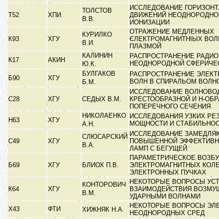
ИССЛЕДОВАНИЕ ГОРИЗОН
ТОЛСТОВ
Т52
ХПИ
ДВИЖЕНИЙ НЕОДНОРОДНО
В.В.
ИОНИЗАЦИИ
ОТРАЖЕНИЕ МЕДЛЕННЫХ
КУРИЛКО
К93
ХГУ
ЄЛЕКТРОМАГНИТНІЫХ ВО
В.И.
ПЛАЗМОЙ
КАЛИНИН
РАСПРОСТРАНЕНИЕ РАДИО
К17
АКИН
НЕОДНОРОДНОЙ СФЕРИЧЕ
Ю.К.
БУЛГАКОВ
РАСПРОСТРАНЕНИЕ ЭЛЕК
Б90
ХГУ
ВОЛН В СПИРАЛЬОМ ВОЛ
Б.М.
ИССЛЕДОВАНИЕ ВОЛНОВО
С28
ХГУ
СЕДЫХ В.М.
КРЕСТООБРАЗНОЙ И Н-ОБ
ПОПЕРЕЧНОГО СЕЧЕНИЯ
НИКОЛАЕНКО
ИССЛЕДОВАНИЯ УЗКИХ РЕ
Н63
ХГУ
МОЩНОСТИ И СТАБИЛЬНО
А.Н.
ИССЛЕДОВАНИЕ ЗАМЕДЛЯ
СЛЮСАРСКИЙ
С49
ХГУ
ПОВЫШЕННОЙ ЭФФЕКТИВН
В.А.
ЛАМП С БЕГУЩЕЙ
ПАРАМЕТРИЧЕСКОЕ ВОЗБ
Б69
ХГУ
БЛИОХ П.В.
ЭЛЕКТРОМАГНИТНЫХ КОЛЕ
ЭЛЕКТРОННЫХ ПУЧКАХ
НЕКОТОРЫЕ ВОПРОСЫ УСТ
КОНТОРОВИЧ
К64
ХГУ
ВЗАИМОДЕЙСТВИЯ ВОЗМУ
В.М.
УДАРНЫМИ ВОЛНАМИ
НЕКОТОРЫЕ ВОПРОСЫ ЭЛ
Х43
ФТИ
ХИЖНЯК Н.А.
НЕОДНОРОДНЫХ СРЕД