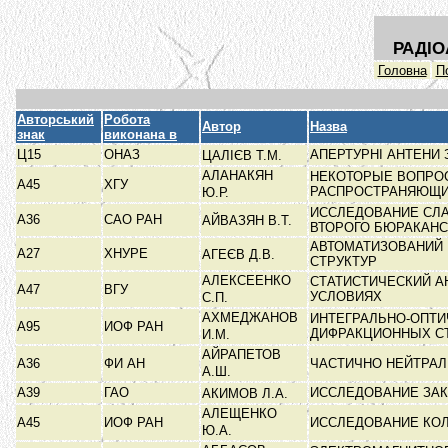
РАДІО
Головна
П
Авторський
Робота
Автор
Назва
знак
виконана в
Ц15
ОНАЗ
АПЕРТУРНІ АНТЕН
ЦАЛІЄВ Т.М.
АЛАНАКЯН
НЕКОТОРЫЕ ВОПРО
А45
ХГУ
РАСПРОСТРАНЯЮЩИ
Ю.Р.
ИССЛЕДОВАНИЕ СЛА
А36
САО РАН
АЙВАЗЯН В.Т.
ВТОРОГО БЮРАКАН
АВТОМАТИЗОВАНИЙ 
А27
ХНУРЕ
АГЕЄВ Д.В.
СТРУКТУР
АЛЕКСЕЕНКО
СТАТИСТИЧЕСКИЙ А
А47
ВГУ
УСЛОВИЯХ
С.П.
АХМЕДЖАНОВ
ИНТЕГРАЛЬНО-ОПТИ
А95
ИОФ РАН
ДИФРАКЦИОННЫХ С
И.М.
АЙРАПЕТОВ
А36
ФИ АН
ЧАСТИЧНО НЕЙТРА
А.Ш.
А39
ГАО
ИССЛЕДОВАНИЕ ЗА
АКИМОВ Л.А.
АЛЕЩЕНКО
А45
ИОФ РАН
ИССЛЕДОВАНИЕ КО
Ю.А.