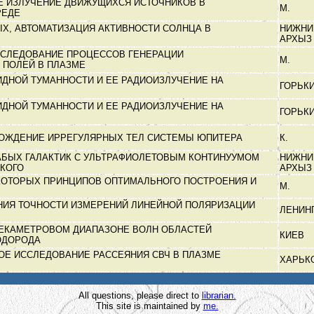
 ИЗЛУЧЕНИЕ ДВИЖУЩИХСЯ ИСТОЧНИКОВ В
М.
РЕДЕ
Х, АВТОМАТИЗАЦИЯ АКТИВНОСТИ СОЛНЦА В
НИЖНИ
АРХЫ
ССЛЕДОВАНИЕ ПРОЦЕССОВ ГЕНЕРАЦИИ
М.
 ПОЛЕЙ В ПЛАЗМЕ
ИДНОЙ ТУМАННОСТИ И ЕЕ РАДИОИЗЛУЧЕНИЕ НА
ГОРЬК
Х
ИДНОЙ ТУМАННОСТИ И ЕЕ РАДИОИЗЛУЧЕНИЕ НА
ГОРЬК
Х
ХОЖДЕНИЕ ИРРЕГУЛЯРНЫХ ТЕЛ СИСТЕМЫ ЮПИТЕРА
К.
БЫХ ГАЛАКТИК С УЛЬТРАФИОЛЕТОВЫМ КОНТИНУУМОМ
НИЖНИ
СКОГО
АРХЫ
КОТОРЫХ ПРИНЦИПОВ ОПТИМАЛЬНОГО ПОСТРОЕНИЯ И
М.
ИЯ ТОЧНОСТИ ИЗМЕРЕНИЙ ЛИНЕЙНОЙ ПОЛЯРИЗАЦИИ
ЛЕНИН
ДЕКАМЕТРОВОМ ДИАПАЗОНЕ ВОЛН ОБЛАСТЕЙ
КИЕВ
ОДОРОДА
Е ИССЛЕДОВАНИЕ РАССЕЯНИЯ СВЧ В ПЛАЗМЕ
ХАРЬК
All questions, please direct to
librarian.
This site is maintained by
me.