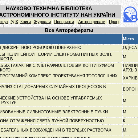
НАУКОВО-ТЕХНІЧНА БІБЛІОТЕКА
АСТРОНОМІЧНОГО ІНСТИТУТУ НАН УКРАЇНИ
ошук
УДК
Книги
Журнали
Препринти
Автореферати
Праці
Все Авторефераты
Місто
И З ДИСКРЕТНОЮ РОБОЧОЮ ПОВЕРХНЕЮ
ОДЕС
СЫ НЕЛИНЕЙНОЙ ТЕОРИИ ЭЛЕКТРОМАГНИТНЫХ ВОЛН,
М.
ХСЯ В
БЫХ ГАЛАКТИК С УЛЬТРАФИОЛЕТОВЫМ КОНТИНУУМОМ
НИЖНИ
СКОГО
АРХЫ
ПРОГРАМНИЙ КОМПЛЕКС ПРОЕКТУВАННЯ ТОПОЛОГІЧНИХ
ХАРКІ
НАЛИЗ СТАЦИОНАРНЫХ СЛУЧАЙНЫХ ПРОЦЕССОВ В
ВОРО
ЧЕСКИЕ УСТРОЙСТВА НА ОСНОВЕ УПРАВЛЯЕМЫХ
М.
ТРУКТУР
ЛИЗОВАННЫЕ СИЛЬНОТОЧНЫЕ ЭЛЕКТРОННЫЕ ПУЧКИ
М.
КОНА ОТРАЖЕНИЯ СВЕТА ЛУННОЙ ПОВЕРХНОСТЬЮ
К.
ЛЕБАТЕЛЬНЫХ ВОЗБУЖДЕНИЙ В ТВЕРДЫХ РАСТВОРАХ
М.