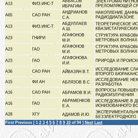
АББАСОВ
ЭЛЕКТРОМАГНИТНОЕ
А13
ФИЗ.ИНС-Т
ПРЕЛОМЛЯЮЩЕЙ С
ИБРАГИМ
АНДРИАНОВ
НАКОПЛЕНИЕ ДАННЫ
А65
САО РАН
РАДИОДИАПАЗОНЕ
С.А.
АБДУЛЛАЕВ
ТЕОРЕТИЧЕСКОЕ И
А13
ФИЗ.ИНС-Т
КВАЗИСТАТИЧЕСКИХ
А.Ш.
АГАФОНОВ
СТРУКТУРА КРАБОВ
А23
ГНИРИ
МЕТРОВЫХ ВОЛНА
М.И.
АГАФОНОВ
СТРУКТУРА КРАБОВ
А23
ГАО
МЕТРОВЫХ ВОЛНА
М.И.
АГАФОНОВА
А23
ГАО
ПРИРОДА И ПРОИС
И.И.
ИССЛЕДОВАНИЕ СЛА
А36
САО РАН
АЙВАЗЯН В.Т.
ВТОРОГО БЮРАКАН
ИССЛЕДОВАНИЕ НЕ
А15
ФИ АН
АБЛЯЗОВ В.С.
РАЗРАБОТКА
ВОПРОСЫ ПОВЫШЕН
А16
САО РАН
АБРАМОВ В.И.
РАДИОИЗЛУЧЕНИЯ
АБРАМЕНКОВ
ИССЛЕДОВАНИЕ В 
А16
ГАО
ИОНИЗОВАННОГО В
Е.А.
ЭКСПЕРИМЕНТАЛЬНО
А28
ХГУ
АДАМОВ И.Ю.
БЕЗЭЛЕКТРОДНОГО
First
Previous
[
1
2
3
4
5
6
7
8
9
10
of 94 ]
Next
Last