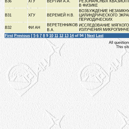
В36
ХГУ
ВЕРТИЙ А.А.
РЕЗОНАНСНЫХ КВАЗИОП
В ФИЗИКЕ
ВОЗБУЖДЕНИЕ НЕЗАМКН
В31
ХГУ
ВЕРЕМЕЙ Н.В.
ЦИЛИНДРИЧЕСКОГО ЭКРА
ПЕРИОДИЧЕСКИХ
ВЕРЕТЕННИКОВ
ИССЛЕДОВАНИЕ МЯГКОГО
В32
ФИ АН
ИЗЛУЧЕНИЯ МИКРОПИНЧ
В.А.
First
Previous
[
5
6
7
8
9
10
11
12
13
14
of 94 ]
Next
Last
All question
This si