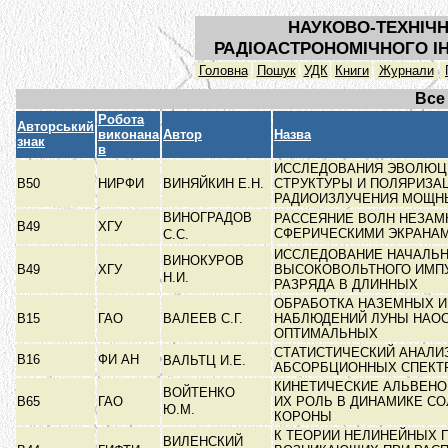
НАУКОВО-ТЕХНІЧН
РАДІОАСТРОНОМІЧНОГО ІН
Головна
Пошук
УДК
Книги
Журнали
Все
Робота
Авторський
виконана
Автор
Назва
знак
в
ИССЛЕДОВАНИЯ ЭВОЛЮЦИ
В50
НИРФИ
ВИНЯЙКИН Е.Н.
СТРУКТУРЫ И ПОЛЯРИЗА
РАДИОИЗЛУЧЕНИЯ МОЩ
ВИНОГРАДОВ
РАССЕЯНИЕ ВОЛН НЕЗА
В49
ХГУ
СФЕРИЧЕСКИМИ ЭКРАНА
С.С.
ИССЛЕДОВАНИЕ НАЧАЛЬ
ВИНОКУРОВ
В49
ХГУ
ВЫСОКОВОЛЬТНОГО ИМП
Н.И.
РАЗРЯДА В ДЛИННЫХ
ОБРАБОТКА НАЗЕМНЫХ И
В15
ГАО
ВАЛЕЕВ С.Г.
НАБЛЮДЕНИЙ ЛУНЫ НАО
ОПТИМАЛЬНЫХ
СТАТИСТИЧЕСКИЙ АНАЛИ
В16
ФИ АН
ВАЛЬТЦ И.Е.
АБСОРБЦИОННЫХ СПЕКТ
КИНЕТИЧЕСКИЕ АЛЬВЕНО
ВОЙТЕНКО
В65
ГАО
ИХ РОЛЬ В ДИНАМИКЕ С
Ю.М.
КОРОНЫ
К ТЕОРИИ НЕЛИНЕЙНЫХ 
ВИЛЕНСКИЙ