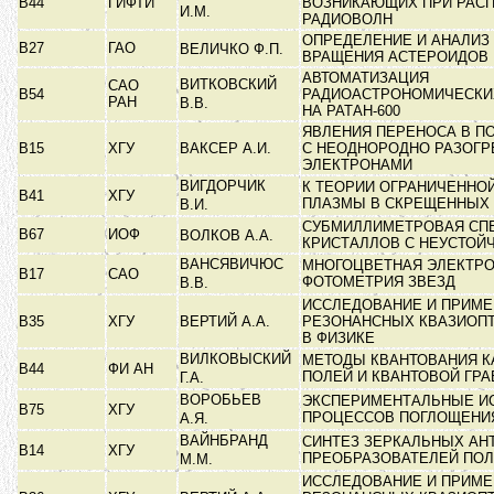
В44
ГИФТИ
ВОЗНИКАЮЩИХ ПРИ РАС
И.М.
РАДИОВОЛН
ОПРЕДЕЛЕНИЕ И АНАЛИЗ
В27
ГАО
ВЕЛИЧКО Ф.П.
ВРАЩЕНИЯ АСТЕРОИДОВ
АВТОМАТИЗАЦИЯ
ВИТКОВСКИЙ
САО
В54
РАДИОАСТРОНОМИЧЕСКИ
РАН
В.В.
НА РАТАН-600
ЯВЛЕНИЯ ПЕРЕНОСА В П
В15
ХГУ
ВАКСЕР А.И.
С НЕОДНОРОДНО РАЗОГ
ЭЛЕКТРОНАМИ
ВИГДОРЧИК
К ТЕОРИИ ОГРАНИЧЕННО
В41
ХГУ
ПЛАЗМЫ В СКРЕЩЕННЫХ
В.И.
СУБМИЛЛИМЕТРОВАЯ СП
В67
ИОФ
ВОЛКОВ А.А.
КРИСТАЛЛОВ С НЕУСТОЙ
ВАНСЯВИЧЮС
МНОГОЦВЕТНАЯ ЭЛЕКТР
В17
САО
ФОТОМЕТРИЯ ЗВЕЗД
В.В.
ИССЛЕДОВАНИЕ И ПРИМ
В35
ХГУ
ВЕРТИЙ А.А.
РЕЗОНАНСНЫХ КВАЗИОП
В ФИЗИКЕ
ВИЛКОВЫСКИЙ
МЕТОДЫ КВАНТОВАНИЯ 
В44
ФИ АН
ПОЛЕЙ И КВАНТОВОЙ ГР
Г.А.
ВОРОБЬЕВ
ЭКСПЕРИМЕНТАЛЬНЫЕ И
В75
ХГУ
ПРОЦЕССОВ ПОГЛОЩЕНИ
А.Я.
ВАЙНБРАНД
СИНТЕЗ ЗЕРКАЛЬНЫХ АН
В14
ХГУ
ПРЕОБРАЗОВАТЕЛЕЙ ПО
М.М.
ИССЛЕДОВАНИЕ И ПРИМ