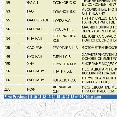
ТЕОРИЯ КИНЕМАТИ
Г96
ФИ АН
ГУСЬКОВ С.Ю.
ВЫСОКОЭНЕРГИТИ
АБСОЛЮТНЫЕ И ОТ
Г93
ГАО
ГУБАНОВ В.С.
ОПТИЧЕСКИХ
ПУТИ И СРЕДСТВА
Г95
ОАО ПЛУТОН
ГУРКО А.А.
НА ПРОСТРАНСТВ
МАСИВНІ ЗІРКИ В 
Г96
ГАО РАН
ГУСЄВА Н.Г.
ЗОРЕУТВОРЕННЯМ
ГЕНЕРАЛОВА
МЕТОДИКА ОБРАБО
Г34
ИПА РАН
ПОЛНОПОВОРОТН
Ю.Е.
Г35
САО РАН
ФОТОМЕТРИЧЕСКИЕ
ГЕОРГИЕВ Ц.Б.
ХАРАКТЕРИСТИКИ 
Г46
ИРЭ РАН
ГИРИЧ С.В.
ОСНОВЕ СИММЕТР
Г55
ХНУ
ЧИСЕЛЬНЕ МОДЕЛЮ
ГЛУМОВА М.В.
НЕСТАЦІОНАРНІ ВИ
Г56
ГАО НАНУ
ГНАТИК Б.І.
КОСМІЧНІЙ ПЛАЗМІ
СТРУКТУРА МАГНІТ
Г66
ГАО НАНУ
ГОПАСЮК О.С.
ПЛЯМ НА СОНЦІ
ДЕРЖАВИН
ИССЛЕДОВАНИЕ МЕ
Д36
ИОФ
ПРИ ОПТИЧЕСКОМ
С.И.
First
Previous
[
9
10
11
12
13
14
15
16
17
18
of 94 ]
Next
Last