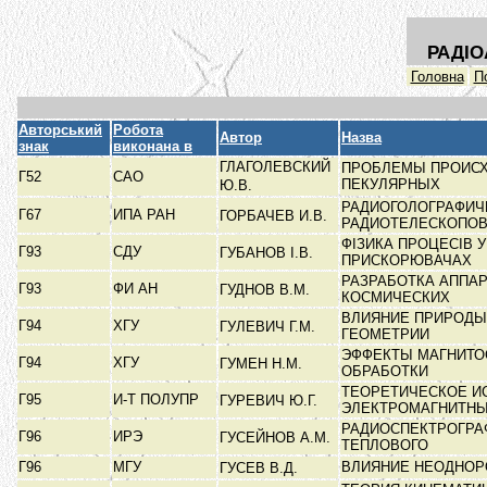
РАДІО
Головна
П
Авторський
Робота
Автор
Назва
знак
виконана в
ГЛАГОЛЕВСКИЙ
ПРОБЛЕМЫ ПРОИСХ
Г52
САО
ПЕКУЛЯРНЫХ
Ю.В.
РАДИОГОЛОГРАФИЧ
Г67
ИПА РАН
ГОРБАЧЕВ И.В.
РАДИОТЕЛЕСКОПО
ФІЗИКА ПРОЦЕСІВ 
Г93
СДУ
ГУБАНОВ І.В.
ПРИСКОРЮВАЧАХ
РАЗРАБОТКА АППА
Г93
ФИ АН
ГУДНОВ В.М.
КОСМИЧЕСКИХ
ВЛИЯНИЕ ПРИРОДЫ
Г94
ХГУ
ГУЛЕВИЧ Г.М.
ГЕОМЕТРИИ
ЭФФЕКТЫ МАГНИТО
Г94
ХГУ
ГУМЕН Н.М.
ОБРАБОТКИ
ТЕОРЕТИЧЕСКОЕ И
Г95
И-Т ПОЛУПР
ГУРЕВИЧ Ю.Г.
ЭЛЕКТРОМАГНИТН
РАДИОСПЕКТРОГРА
Г96
ИРЭ
ГУСЕЙНОВ А.М.
ТЕПЛОВОГО
Г96
МГУ
ВЛИЯНИЕ НЕОДНОР
ГУСЕВ В.Д.