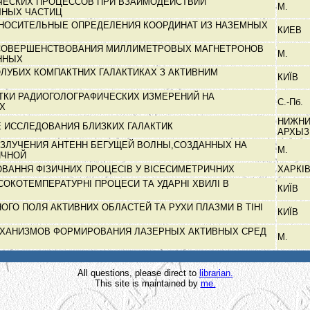
ЧЕСКИХ ПРОЦЕССОВ ПРИ ВЗАИМОДЕЙСТВИИ
М.
ЧНЫХ ЧАСТИЦ
НОСИТЕЛЬНЫЕ ОПРЕДЕЛЕНИЯ КООРДИНАТ ИЗ НАЗЕМНЫХ
КИЕВ
 СОВЕРШЕНСТВОВАНИЯ МИЛЛИМЕТРОВЫХ МАГНЕТРОНОВ
М.
ЕННЫХ
ГОЛУБИХ КОМПАКТНИХ ГАЛАКТИКАХ З АКТИВНИМ
КИЇВ
ТКИ РАДИОГОЛОГРАФИЧЕСКИХ ИЗМЕРЕНИЙ НА
С.-Пб.
ЫХ
НИЖН
 ИССЛЕДОВАНИЯ БЛИЗКИХ ГАЛАКТИК
АРХЫ
ИЗЛУЧЕНИЯ АНТЕНН БЕГУЩЕЙ ВОЛНЫ,СОЗДАННЫХ НА
М.
ИЧНОЙ
ВАННЯ ФІЗИЧНИХ ПРОЦЕСІВ У ВІСЕСИМЕТРИЧНИХ
ХАРКІ
СОКОТЕМПЕРАТУРНІ ПРОЦЕСИ ТА УДАРНІ ХВИЛІ В
КИЇВ
НОГО ПОЛЯ АКТИВНИХ ОБЛАСТЕЙ ТА РУХИ ПЛАЗМИ В ТІНІ
КИЇВ
ХАНИЗМОВ ФОРМИРОВАНИЯ ЛАЗЕРНЫХ АКТИВНЫХ СРЕД
М.
All questions, please direct to
librarian.
This site is maintained by
me.