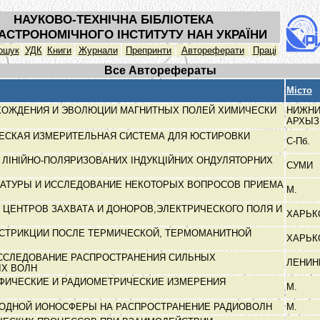
НАУКОВО-ТЕХНІЧНА БІБЛІОТЕКА
АСТРОНОМІЧНОГО ІНСТИТУТУ НАН УКРАЇНИ
ошук
УДК
Книги
Журнали
Препринти
Автореферати
Праці
Все Авторефераты
Місто
ОЖДЕНИЯ И ЭВОЛЮЦИИ МАГНИТНЫХ ПОЛЕЙ ХИМИЧЕСКИ
НИЖН
АРХЫ
ЕСКАЯ ИЗМЕРИТЕЛЬНАЯ СИСТЕМА ДЛЯ ЮСТИРОВКИ
С-Пб.
В
У ЛІНІЙНО-ПОЛЯРИЗОВАНИХ ІНДУКЦІЙНИХ ОНДУЛЯТОРНИХ
СУМИ
РАТУРЫ И ИССЛЕДОВАНИЕ НЕКОТОРЫХ ВОПРОСОВ ПРИЕМА
М.
 ЦЕНТРОВ ЗАХВАТА И ДОНОРОВ,ЭЛЕКТРИЧЕСКОГО ПОЛЯ И
ХАРЬ
СТРИКЦИИ ПОСЛЕ ТЕРМИЧЕСКОЙ, ТЕРМОМАНИТНОЙ
ХАРЬ
ССЛЕДОВАНИЕ РАСПРОСТРАНЕНИЯ СИЛЬНЫХ
ЛЕНИН
ЫХ ВОЛН
ФИЧЕСКИЕ И РАДИОМЕТРИЧЕСКИЕ ИЗМЕРЕНИЯ
М.
ОДНОЙ ИОНОСФЕРЫ НА РАСПРОСТРАНЕНИЕ РАДИОВОЛН
М.