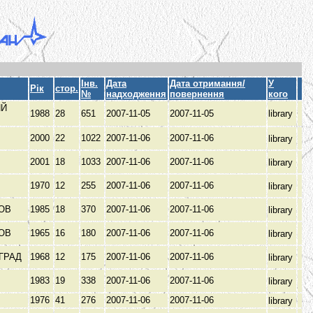
Інв.
Дата
Дата отримання/
У
Рік
стор.
№
надходження
повернення
кого
ИЙ
1988
28
651
2007-11-05
2007-11-05
library
З
2000
22
1022
2007-11-06
2007-11-06
library
2001
18
1033
2007-11-06
2007-11-06
library
1970
12
255
2007-11-06
2007-11-06
library
КОВ
1985
18
370
2007-11-06
2007-11-06
library
КОВ
1965
16
180
2007-11-06
2007-11-06
library
ГРАД
1968
12
175
2007-11-06
2007-11-06
library
1983
19
338
2007-11-06
2007-11-06
library
1976
41
276
2007-11-06
2007-11-06
library