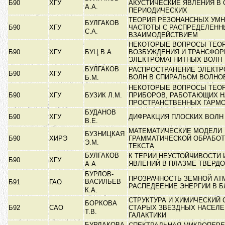
Б90
ХГУ
АКУСТИЧЕСКИЕ ЯВЛЕНИЯ В 
А.А.
ПЕРИОДИЧЕСКИХ
ТЕОРИЯ РЕЗОНАНСНЫХ УМ
БУЛГАКОВ
Б90
ХГУ
ЧАСТОТЫ С РАСПРЕДЕЛЕН
С.А.
ВЗАИМОДЕЙСТВИЕМ
НЕКОТОРЫЕ ВОПРОСЫ ТЕО
Б90
ХГУ
БУЦ В.А.
ВОЗБУЖДЕНИЯ И ТРАНСФО
ЭЛЕКТРОМАГНИТНЫХ ВОЛН
БУЛГАКОВ
РАСПРОСТРАНЕНИЕ ЭЛЕКТ
Б90
ХГУ
ВОЛН В СПИРАЛЬОМ ВОЛН
Б.М.
НЕКОТОРЫЕ ВОПРОСЫ ТЕОР
Б90
ХГУ
БУЗИК Л.М.
ПРИБОРОВ, РАБОТАЮЩИХ Н
ПРОСТРАНСТВЕННЫХ ГАРМ
БУДАНОВ
Б90
ХГУ
ДИФРАКЦИЯ ПЛОСКИХ ВОЛН
В.Е.
МАТЕМАТИЧЕСКИЕ МОДЕЛИ
БУЗНИЦКАЯ
Б90
ХИРЭ
ГРАММАТИЧЕСКОЙ ОБРАБОТ
Э.М.
ТЕКСТА
БУЛГАКОВ
К ТЕРИИ НЕУСТОЙЧИВОСТИ
Б90
ХГУ
ЯВЛЕНИЙ В ПЛАЗМЕ ТВЕРД
А.А.
БУРЛОВ-
ПРОЗРАЧНОСТЬ ЗЕМНОЙ АТ
ВАСИЛЬЕВ
Б91
ГАО
РАСПЕДЕЕНИЕ ЭНЕРГИИ В 
К.А.
СТРУКТУРА И ХИМИЧЕСКИЙ 
БОРКОВА
Б92
САО
СТАРЫХ ЗВЕЗДНЫХ НАСЕЛЕ
Т.В.
ГАЛАКТИКИ
БУРЛАКОВА