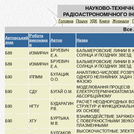
НАУКОВО-ТЕХНІЧН
РАДІОАСТРОНОМІЧНОГО ІН
Головна
Пошук
УДК
Книги
Журнали
Все
Робота
Авторський
виконана
Автор
Назва
знак
в
БРУЕВИЧ
БАЛЬМЕРОВСКИЕ ЛИНИИ В 
Б89
ИЗМИРАН
СОЛНЦА И ПОЗДНИХ ЗВЕЗД
Е.А.
БРУЕВИЧ
БАЛЬМЕРОВСКИЕ ЛИНИИ В 
Б89
ИЗМИРАН
СОЛНЦА И ПОЗДНИХ ЗВЕЗД
Е.А.
АНАЛІТИКО-ЧИСЛОВЕ РОЗВ*
БУЛАЦИК
Б90
ІППММ
ОДНОГО НЕЛІНІЙНИХ ЗАДАЧ
О.О.
ФАЗОЮ
МОДЕЛЮВАННЯ ПРОЦЕСІВ
Б90
СДУ
БУГАЙ О.М.
ЕЛЕКТРОТЕРМІЧНОЇАТОМІЗАЦ
АБСОРБЦІЙНОМУ
РАСЧЕТ НЕОДНОРОДНЫХ В
БУДАРАГИН
Б90
НГТУ
СТРУКТУР И ФУНКЦИОНАЛЬН
Р.В.
ИХ ОСНОВЕ
ВЗАИМОДЕЙСТВИЕ ЗАРЯЖЕ
БУРТЫКА
Б90
ХГУ
С ПОВЕРХНОСТНЫМИ ЗВУК
М.В.
ПЛАЗМЕННЫМИ
ВЫСОКОЧАСТОТНЫЕ ЭЛЕКТ
БУЛГАКОВ