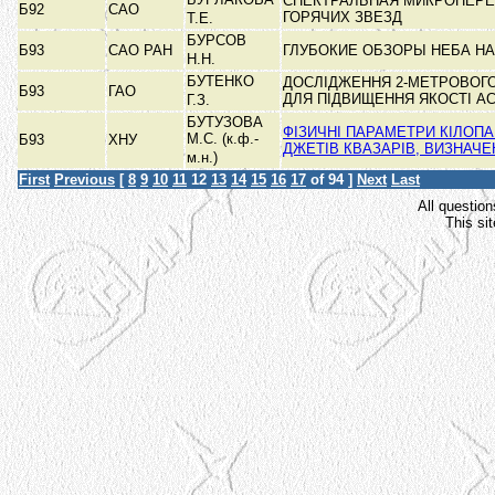
СПЕКТРАЛЬНАЯ МИКРОПЕР
Б92
САО
ГОРЯЧИХ ЗВЕЗД
Т.Е.
БУРСОВ
Б93
САО РАН
ГЛУБОКИЕ ОБЗОРЫ НЕБА НА
Н.Н.
БУТЕНКО
ДОСЛІДЖЕННЯ 2-МЕТРОВОГ
Б93
ГАО
ДЛЯ ПІДВИЩЕННЯ ЯКОСТІ А
Г.З.
БУТУЗОВА
ФІЗИЧНІ ПАРАМЕТРИ КІЛОП
М.С. (к.ф.-
Б93
ХНУ
ДЖЕТІВ КВАЗАРІВ, ВИЗНАЧЕН
м.н.)
First
Previous
[
8
9
10
11
12
13
14
15
16
17
of 94 ]
Next
Last
All question
This si