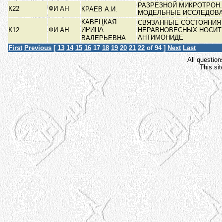
РАЗРЕЗНОЙ МИКРОТРОН.
К22
ФИ АН
КРАЕВ А.И.
МОДЕЛЬНЫЕ ИССЛЕДОВ
КАВЕЦКАЯ
СВЯЗАННЫЕ СОСТОЯНИЯ
ИРИНА
К12
ФИ АН
НЕРАВНОВЕСНЫХ НОСИТ
АНТИМОНИДЕ
ВАЛЕРЬЕВНА
First
Previous
[
13
14
15
16
17
18
19
20
21
22
of 94 ]
Next
Last
All question
This si