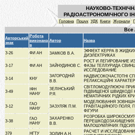
НАУКОВО-ТЕХНІЧН
РАДІОАСТРОНОМІЧНОГО ІН
Головна
Пошук
УДК
Книги
Журнали
Все
Робота
Авторський
виконана
Автор
Назва
знак
в
ЭФФЕКТ КЕРРА В ЖИДКИ
З-26
ФИ АН
ЗАМКОВ В.А.
ДИЭЛЕКТРИКАХ
РОСТ И ЛЕГИРОВАНИЕ И
З-17
ФИ АН
ЗАЙНУДИНОВ С.
ФАЗЫ ТЕЛЛУРИДА СВИНЦ
ИССЛЕДОВАНИЕ
ЗАГОРОДНІЙ
НАДВИСОКОЧАСТОТНІ СПЕ
З-14
КНУ
РЕЛАКСАЦІЙНІ ХАРАКТЕ
В.В.
СВІТЛОМОДУЛЮЮЧІ ПРИ
ЗЕЛІНСЬКИЙ
ІФН
З-49
ПІДВИЩЕНОЇ ШВИДКОДІЇ 
НАНУ
Р.Я.
НЕМАТИЧНИХ РІДКИХ КР
МОДЕЛЮВАННЯ ЗОВНІШ
ГАО
З-12
ЗАЗУЛЯК П.М.
ГРАВІТАЦІЙНОГО ПОЛЯ, 
НАНУ
ФІГУРИ
РОЗРОБКА ШИРОКОСМУГ
ЗАХАРЕНКО
ГАО
З-38
ПЕРЕШКОДОЗАХИЩЕНИХ
НАНУ
В.В.
МАЛОШУМЛЯЧИХ ПІДСИ
РАСЧЕТ И ИССЛЕДОВАНИ
З79
НГТУ
ЗОЛИН А.Н.