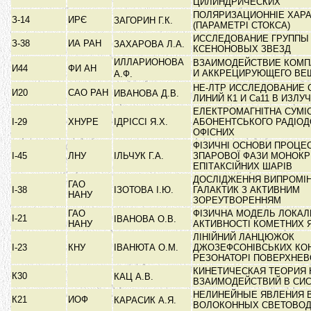
ЦИЛИНДРИЧЕСКИХ
ПОЛЯРИЗАЦИОННІЕ ХАР
З-14
ИРЄ
ЗАГОРИН Г.К.
(ПАРАМЕТРІ СТОКСА)
ИССЛЕДОВАНИЕ ГРУППЫ 
З-38
ИА РАН
ЗАХАРОВА Л.А.
КСЕНОНОВЫХ ЗВЕЗД
ИЛЛАРИОНОВА
ВЗАИМОДЕЙСТВИЕ КОМП
И44
ФИ АН
И АККРЕЦИРУЮЩЕГО В
А.Ф.
НЕ-ЛТР ИССЛЕДОВАНИЕ
И20
САО РАН
ИВАНОВА Д.В.
ЛИНИЙ К1 И Са11 В ИЗЛ
ЕЛЕКТРОМАГНІТНА СУМІ
І-29
ХНУРЕ
ІДРІССІ Я.Х.
АБОНЕНТСЬКОГО РАДІОД
ОФІСНИХ
ФІЗИЧНІ ОСНОВИ ПРОЦЕ
І-45
ЛНУ
ІЛЬЧУК Г.А.
ЗПАРОВОЇ ФАЗИ МОНОКРИ
ЕПІТАКСІЙНИХ ШАРІВ
ДОСЛІДЖЕННЯ ВИПРОМІ
ГАО
І-38
ІЗОТОВА І.Ю.
ГАЛАКТИК З АКТИВНИМ
НАНУ
ЗОРЕУТВОРЕННЯМ
ГАО
ФІЗИЧНА МОДЕЛЬ ЛОКАЛ
І-21
ІВАНОВА О.В.
НАНУ
АКТИВНОСТІ КОМЕТНИХ 
ЛІНІЙНИЙ ЛАНЦЮЖОК
І-23
КНУ
ІВАНЮТА О.М.
ДЖОЗЕФСОНІВСЬКИХ КОН
РЕЗОНАТОРІ ПОВЕРХНЕВ
КИНЕТИЧЕСКАЯ ТЕОРИЯ
К30
КАЦ А.В.
ВЗАИМОДЕЙСТВИЙ В СИ
НЕЛИНЕЙНЫЕ ЯВЛЕНИЯ 
К21
ИОФ
КАРАСИК А.Я.
ВОЛОКОННЫХ СВЕТОВО