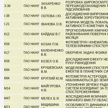
РОЗРОБКА ШИРОКОСМУГ
ЗАХАРЕНКО
З-38
ГАО НАНУ
ПЕРЕШКОДОЗАХИЩЕНИХ 
В.В.
ПІДСИЛЮВАЧІВ
ДОСЛІДЖЕННЯ ВИПРОМІН
І-38
ГАО НАНУ
ІЗОТОВА І.Ю.
АКТИВНИМ ЗОРЕУТВОРЕ
ФІЗИЧНА МОДЕЛЬ ЛОКАЛЬ
І-21
ГАО НАНУ
ІВАНОВА О.В.
АКТИВНОСТІ КОМЕТНИХ 
ПРОГНОЗУВАННЯ ХІМІЧНО
К12
ГАО НАНУ
КАЙДАШ В.Г.
РАЙОНУВАННЯ ПОВЕРХНІ 
МІСЯЦЯ
ФОТОМЕТРІЯ І КІНЕМАТИК
К59
ГАО НАНУ
КОЗАК П.М.
ТЕЛЕВІЗІЙНИМИ СПОСТЕ
КАЛЕНІЧЕНКО
К17
ГАО НАНУ
ОБЕРНЕНІ ЗАДАЧІ ФІЗИКИ
В.В.
ДОСЛІДЖЕННЯ ЕФЕКТУ Н
К59
ГАО НАНУ
КОЗЕЛ О.В.
РУХУ РІВНОДЕННЯ
КРУШЕВСЬКА
МОДЕЛЮВАННЯ СПОСТЕР
К84
ГАО НАНУ
ЕФЕКТІВ В ПЛАНЕТНИХ С
В.М.
ФОТОМЕТРІЯ АСТЕРОЇДІВ
К84
ГАО НАНУ
КРУГЛИЙ Ю.М.
НАБЛИЖАЮТЬСЯ ДО ЗЕМ
УТОЧНЕННЯ ЗВ*ЯЗКУ РАДІ
МАЙГУРОВА
М14
ГАО НАНУ
СИСТЕМ КООРДИНАТ ЗА ПЗ
Н.В.
СПОСТЕРЕЖЕННЯМИ
ЖОСЛІДЖЕННЯ ФІЗИЧНИХ 
М47
ГАО НАНУ
МЕЛЕХ Б.Я.
ХІМІЧНОГО ВМІСТУ ОБЛАС
МІЩИШИНА
ОСОБЛИВОСТІ ДИНАМІКИ 
М71
ГАО НАНУ