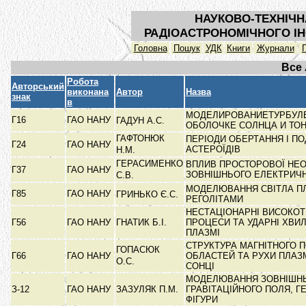
НАУКОВО-ТЕХНІЧН
РАДІОАСТРОНОМІЧНОГО ІН
Головна
Пошук
УДК
Книги
Журнали
Все
Робота
Авторський
виконана
Автор
Назва
знак
в
МОДЕЛИРОВАНИЕТУРБУЛЕ
Г16
ГАО НАНУ
ГАДУН А.С.
ОБОЛОЧКЕ СОЛНЦА И ТО
ГАФТОНЮК
ПЕРІОДИ ОБЕРТАННЯ І ПО
Г24
ГАО НАНУ
АСТЕРОЇДІВ
Н.М.
ГЕРАСИМЕНКО
ВПЛИВ ПРОСТОРОВОЇ НЕО
Г37
ГАО НАНУ
ЗОВНІШНЬОГО ЕЛЕКТРИЧ
С.В.
МОДЕЛЮВАННЯ СВІТЛА П
Г85
ГАО НАНУ
ГРИНЬКО Є.С.
РЕГОЛІТАМИ
НЕСТАЦІОНАРНІ ВИСОКОТ
Г56
ГАО НАНУ
ГНАТИК Б.І.
ПРОЦЕСИ ТА УДАРНІ ХВИЛ
ПЛАЗМІ
СТРУКТУРА МАГНІТНОГО 
ГОПАСЮК
Г66
ГАО НАНУ
ОБЛАСТЕЙ ТА РУХИ ПЛАЗМ
О.С.
СОНЦІ
МОДЕЛЮВАННЯ ЗОВНІШН
З-12
ГАО НАНУ
ЗАЗУЛЯК П.М.
ГРАВІТАЦІЙНОГО ПОЛЯ, 
ФІГУРИ