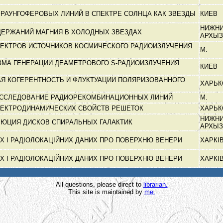
РАУНГОФЕРОВЫХ ЛИНИЙ В СПЕКТРЕ СОЛНЦА КАК ЗВЕЗДЫ
КИЕВ
НИЖН
ДЕРЖАНИЙ МАГНИЯ В ХОЛОДНЫХ ЗВЕЗДАХ
АРХЫ
ЕКТРОВ ИСТОЧНИКОВ КОСМИЧЕСКОГО РАДИОИЗЛУЧЕНИЯ
М.
ЗМА ГЕНЕРАЦИИ ДЕАМЕТРОВОГО S-РАДИОИЗЛУЧЕНИЯ
КИЕВ
Я КОГЕРЕНТНОСТЬ И ФЛУКТУАЦИИ ПОЛЯРИЗОВАННОГО
ХАРЬ
ИССЛЕДОВАНИЕ РАДИОРЕКОМБИНАЦИОННЫХ ЛИНИЙ
М.
ЛЕКТРОДИНАМИЧЕСКИХ СВОЙСТВ РЕШЕТОК
ХАРЬ
НИЖН
ЮЦИЯ ДИСКОВ СПИРАЛЬНЫХ ГАЛАКТИК
АРХЫ
Х І РАДІОЛОКАЦІЙНИХ ДАНИХ ПРО ПОВЕРХНЮ ВЕНЕРИ
ХАРКІ
Х І РАДІОЛОКАЦІЙНИХ ДАНИХ ПРО ПОВЕРХНЮ ВЕНЕРИ
ХАРКІ
All questions, please direct to
librarian.
This site is maintained by
me.