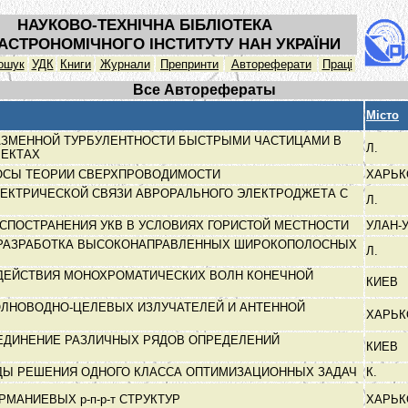
НАУКОВО-ТЕХНІЧНА БІБЛІОТЕКА
АСТРОНОМІЧНОГО ІНСТИТУТУ НАН УКРАЇНИ
ошук
УДК
Книги
Журнали
Препринти
Автореферати
Праці
Все Авторефераты
Місто
ЗМЕННОЙ ТУРБУЛЕНТНОСТИ БЫСТРЫМИ ЧАСТИЦАМИ В
Л.
ЬЕКТАХ
ОСЫ ТЕОРИИ СВЕРХПРОВОДИМОСТИ
ХАРЬ
ЕКТРИЧЕСКОЙ СВЯЗИ АВРОРАЛЬНОГО ЭЛЕКТРОДЖЕТА С
Л.
СПОСТРАНЕНИЯ УКВ В УСЛОВИЯХ ГОРИСТОЙ МЕСТНОСТИ
УЛАН-
 РАЗРАБОТКА ВЫСОКОНАПРАВЛЕННЫХ ШИРОКОПОЛОСНЫХ
Л.
ДЕЙСТВИЯ МОНОХРОМАТИЧЕСКИХ ВОЛН КОНЕЧНОЙ
КИЕВ
ЛНОВОДНО-ЦЕЛЕВЫХ ИЗЛУЧАТЕЛЕЙ И АНТЕННОЙ
ХАРЬ
ЕДИНЕНИЕ РАЗЛИЧНЫХ РЯДОВ ОПРЕДЕЛЕНИЙ
КИЕВ
ДЫ РЕШЕНИЯ ОДНОГО КЛАССА ОПТИМИЗАЦИОННЫХ ЗАДАЧ
К.
МАНИЕВЫХ р-п-р-т СТРУКТУР
ХАРЬ