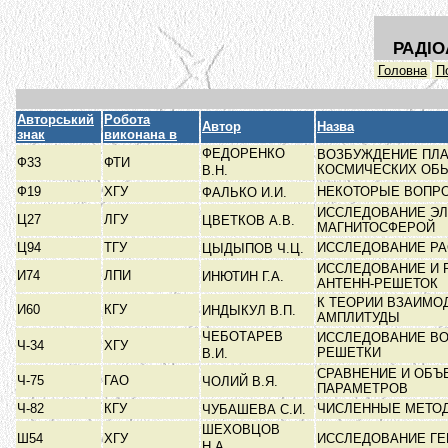
РАДІО
Головна
П
Авторський
Робота
Автор
Назва
знак
виконана в
ФЕДОРЕНКО
ВОЗБУЖДЕНИЕ ПЛА
Ф33
ФТИ
КОСМИЧЕСКИХ ОБ
В.Н.
Ф19
ХГУ
НЕКОТОРЫЕ ВОПР
ФАЛЬКО И.И.
ИССЛЕДОВАНИЕ ЭЛ
Ц27
ЛГУ
ЦВЕТКОВ А.В.
МАГНИТОСФЕРОЙ
Ц94
ТГУ
ИССЛЕДОВАНИЕ РА
ЦЫДЫПОВ Ч.Ц.
ИССЛЕДОВАНИЕ И
И74
ЛПИ
ИНЮТИН Г.А.
АНТЕНН-РЕШЕТОК
К ТЕОРИИ ВЗАИМО
И60
КГУ
ИНДЫКУЛ В.П.
АМПЛИТУДЫ
ЧЕБОТАРЕВ
ИССЛЕДОВАНИЕ ВО
Ч-34
ХГУ
РЕШЕТКИ
В.И.
СРАВНЕНИЕ И ОБЪ
Ч-75
ГАО
ЧОЛИЙ В.Я.
ПАРАМЕТРОВ
Ч-82
КГУ
ЧИСЛЕННЫЕ МЕТО
ЧУБАШЕВА С.И.
ШЕХОВЦОВ
Ш54
ХГУ
ИССЛЕДОВАНИЕ ГЕР
Н.А.