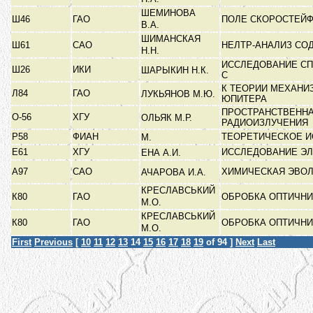
ШЕМИНОВА
Ш46
ГАО
ПОЛЕ СКОРОСТЕЙФ
В.А.
ШИМАНСКАЯ
Ш61
САО
НЕЛТР-АНАЛИЗ СО
Н.Н.
ИССЛЕДОВАНИЕ СП
Ш26
ИКИ
ШАРЫКИН Н.К.
С
К ТЕОРИИ МЕХАНИ
Л84
ГАО
ЛУКЬЯНОВ М.Ю.
ЮПИТЕРА
ПРОСТРАНСТВЕННА
О-56
ХГУ
ОЛЬЯК М.Р.
РАДИОИЗЛУЧЕНИЯ
Р58
ФИАН
ТЕОРЕТИЧЕСКОЕ 
М.
Е61
ХГУ
ИССЛЕДОВАНИЕ Э
ЕНА А.И.
А97
САО
ХИМИЧЕСКАЯ ЭВОЛ
АЧАРОВА И.А.
КРЕСЛАВСЬКИЙ
К80
ГАО
ОБРОБКА ОПТИЧНИ
М.О.
КРЕСЛАВСЬКИЙ
К80
ГАО
ОБРОБКА ОПТИЧНИ
М.О.
First
Previous
[
10
11
12
13
14
15
16
17
18
19
of 94 ]
Next
Last