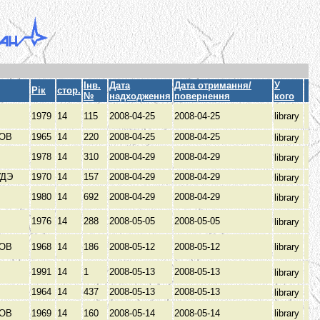
Інв.
Дата
Дата отримання/
У
Рік
стор.
№
надходження
повернення
кого
1979
14
115
2008-04-25
2008-04-25
library
КОВ
1965
14
220
2008-04-25
2008-04-25
library
1978
14
310
2008-04-29
2008-04-29
library
УДЭ
1970
14
157
2008-04-29
2008-04-29
library
1980
14
692
2008-04-29
2008-04-29
library
1976
14
288
2008-05-05
2008-05-05
library
КОВ
1968
14
186
2008-05-12
2008-05-12
library
1991
14
1
2008-05-13
2008-05-13
library
1964
14
437
2008-05-13
2008-05-13
library
КОВ
1969
14
160
2008-05-14
2008-05-14
library