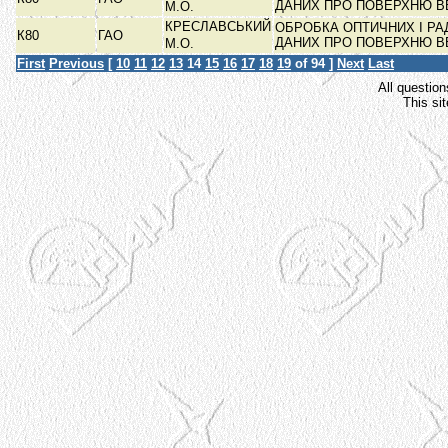
ДАНИХ ПРО ПОВЕРХНЮ 
М.О.
КРЕСЛАВСЬКИЙ
ОБРОБКА ОПТИЧНИХ І РА
К80
ГАО
ДАНИХ ПРО ПОВЕРХНЮ 
М.О.
First
Previous
[
10
11
12
13
14
15
16
17
18
19
of 94 ]
Next
Last
All question
This si