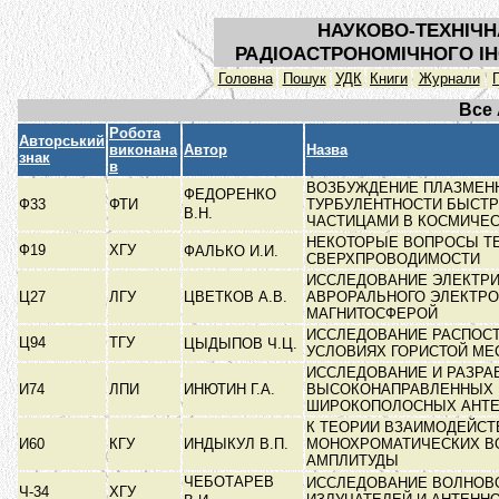
НАУКОВО-ТЕХНІЧН
РАДІОАСТРОНОМІЧНОГО ІН
Головна
Пошук
УДК
Книги
Журнали
Все
Робота
Авторський
виконана
Автор
Назва
знак
в
ВОЗБУЖДЕНИЕ ПЛАЗМЕН
ФЕДОРЕНКО
Ф33
ФТИ
ТУРБУЛЕНТНОСТИ БЫСТ
В.Н.
ЧАСТИЦАМИ В КОСМИЧЕ
НЕКОТОРЫЕ ВОПРОСЫ Т
Ф19
ХГУ
ФАЛЬКО И.И.
СВЕРХПРОВОДИМОСТИ
ИССЛЕДОВАНИЕ ЭЛЕКТРИ
Ц27
ЛГУ
ЦВЕТКОВ А.В.
АВРОРАЛЬНОГО ЭЛЕКТРО
МАГНИТОСФЕРОЙ
ИССЛЕДОВАНИЕ РАСПОСТ
Ц94
ТГУ
ЦЫДЫПОВ Ч.Ц.
УСЛОВИЯХ ГОРИСТОЙ М
ИССЛЕДОВАНИЕ И РАЗРА
И74
ЛПИ
ИНЮТИН Г.А.
ВЫСОКОНАПРАВЛЕННЫХ
ШИРОКОПОЛОСНЫХ АНТЕ
К ТЕОРИИ ВЗАИМОДЕЙСТ
И60
КГУ
ИНДЫКУЛ В.П.
МОНОХРОМАТИЧЕСКИХ В
АМПЛИТУДЫ
ЧЕБОТАРЕВ
ИССЛЕДОВАНИЕ ВОЛНОВ
Ч-34
ХГУ