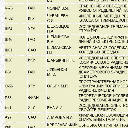
ИЗЛУЧАТЕЛЕЙ И АНТЕНН
В.И.
СРАВНЕНИЕ И ОБЪЕДИНЕ
Ч-75
ГАО
ЧОЛИЙ В.Я.
РЯДОВ ОПРЕДЕЛЕНИЙ П
ЧУБАШЕВА
ЧИСЛЕННЫЕ МЕТОДЫ РЕ
Ч-82
КГУ
КЛАССА ОПТИМИЗАЦИОН
С.И.
ШЕХОВЦОВ
ИССЛЕДОВАНИЕ ГЕРМАНИЕ
Ш54
ХГУ
СТРУКТУР
Н.А.
ШЕМИНОВА
ПОЛЕ СКОРОСТЕЙФРАУН
Ш46
ГАО
ЛИНИЙ В СПЕКТРЕ СОЛН
В.А.
ШИМАНСКАЯ
НЕЛТР-АНАЛИЗ СОДЕРЖА
Ш61
САО
ХОЛОДНЫХ ЗВЕЗДАХ
Н.Н.
ИССЛЕДОВАНИЕ СПЕКТР
Ш26
ИКИ
ШАРЫКИН Н.К.
КОСМИЧЕСКОГО РАДИОИ
К ТЕОРИИ МЕХАНИЗМА Г
ЛУКЬЯНОВ
Л84
ГАО
ДЕАМЕТРОВОГО S-РАДИО
М.Ю.
ЮПИТЕРА
ПРОСТРАНСТВЕННАЯ КОГ
О-56
ХГУ
ОЛЬЯК М.Р.
ФЛУКТУАЦИИ ПОЛЯРИЗО
РАДИОИЗЛУЧЕНИЯ
ТЕОРЕТИЧЕСКОЕ ИССЛЕ
Р58
ФИАН
М.
РАДИОРЕКОМБИНАЦИОН
ИССЛЕДОВАНИЕ ЭЛЕКТР
Е61
ХГУ
ЕНА А.И.
СВОЙСТВ РЕШЕТОК
ХИМИЧЕСКАЯ ЭВОЛЮЦИЯ
А97
САО
АЧАРОВА И.А.
СПИРАЛЬНЫХ ГАЛАКТИК
КРЕСЛАВСЬКИЙ
ОБРОБКА ОПТИЧНИХ І РА
К80
ГАО