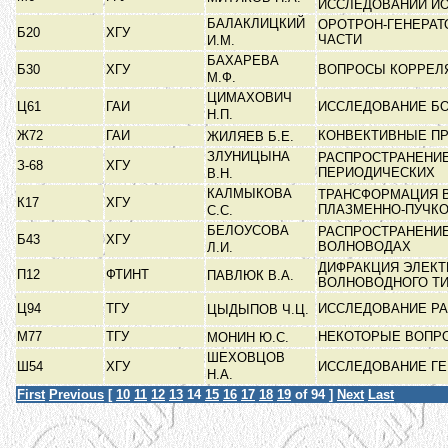
ИССЛЕДОВАНИЙ И
БАЛАКЛИЦКИЙ
ОРОТРОН-ГЕНЕРАТ
Б20
ХГУ
ЧАСТИ
И.М.
БАХАРЕВА
Б30
ХГУ
ВОПРОСЫ КОРРЕЛ
М.Ф.
ЦИМАХОВИЧ
Ц61
ГАИ
ИССЛЕДОВАНИЕ Б
Н.П.
Ж72
ГАИ
КОНВЕКТИВНЫЕ ПР
ЖИЛЯЕВ Б.Е.
ЗЛУНИЦЫНА
РАСПРОСТРАНЕНИЕ
З-68
ХГУ
ПЕРИОДИЧЕСКИХ
В.Н.
КАЛМЫКОВА
ТРАНСФОРМАЦИЯ В
К17
ХГУ
ПЛАЗМЕННО-ПУЧК
С.С.
БЕЛОУСОВА
РАСПРОСТРАНЕНИ
Б43
ХГУ
ВОЛНОВОДАХ
Л.И.
ДИФРАКЦИЯ ЭЛЕКТ
П12
ФТИНТ
ПАВЛЮК В.А.
ВОЛНОВОДНОГО Т
Ц94
ТГУ
ИССЛЕДОВАНИЕ РА
ЦЫДЫПОВ Ч.Ц.
М77
ТГУ
НЕКОТОРЫЕ ВОПРО
МОНИН Ю.С.
ШЕХОВЦОВ
Ш54
ХГУ
ИССЛЕДОВАНИЕ ГЕР
Н.А.
First
Previous
[
10
11
12
13
14
15
16
17
18
19
of 94 ]
Next
Last