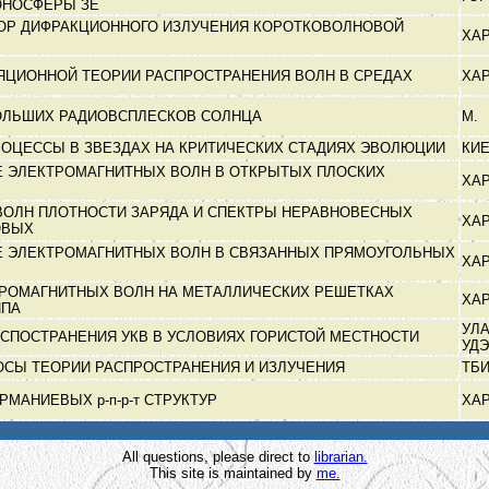
ОНОСФЕРЫ ЗЕ
ОР ДИФРАКЦИОННОГО ИЗЛУЧЕНИЯ КОРОТКОВОЛНОВОЙ
ХА
ЯЦИОННОЙ ТЕОРИИ РАСПРОСТРАНЕНИЯ ВОЛН В СРЕДАХ
ХА
ОЛЬШИХ РАДИОВСПЛЕСКОВ СОЛНЦА
М.
ОЦЕССЫ В ЗВЕЗДАХ НА КРИТИЧЕСКИХ СТАДИЯХ ЭВОЛЮЦИИ
КИ
 ЭЛЕКТРОМАГНИТНЫХ ВОЛН В ОТКРЫТЫХ ПЛОСКИХ
ХА
ОЛН ПЛОТНОСТИ ЗАРЯДА И СПЕКТРЫ НЕРАВНОВЕСНЫХ
ХА
ОВЫХ
Е ЭЛЕКТРОМАГНИТНЫХ ВОЛН В СВЯЗАННЫХ ПРЯМОУГОЛЬНЫХ
ХА
РОМАГНИТНЫХ ВОЛН НА МЕТАЛЛИЧЕСКИХ РЕШЕТКАХ
ХА
ИПА
УЛА
СПОСТРАНЕНИЯ УКВ В УСЛОВИЯХ ГОРИСТОЙ МЕСТНОСТИ
УД
СЫ ТЕОРИИ РАСПРОСТРАНЕНИЯ И ИЗЛУЧЕНИЯ
ТБ
МАНИЕВЫХ р-п-р-т СТРУКТУР
ХА
All questions, please direct to
librarian.
This site is maintained by
me.