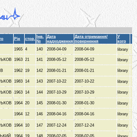
Інв.
Дата
Дата отримання/
У
то
Рік
стор.
№
надходження
повернення
кого
1965
4
140
2008-04-09
2008-04-09
library
РЬКОВ
1963
21
141
2008-05-12
2008-05-12
library
ЕВ
1962
19
142
2008-01-21
2008-01-21
library
РЬКОВ
1983
14
143
2007-10-22
2007-10-22
library
РЬКОВ
1963
14
144
2007-10-29
2007-10-29
library
РЬКОВ
1964
20
145
2008-01-30
2008-01-30
library
1964
12
146
2008-04-16
2008-04-16
library
РЬКОВ
1964
10
147
2007-12-24
2007-12-24
library
РЬКИЙ
1964
19
148
2008-02-05
2008-02-05
library