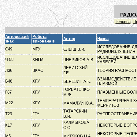
РАДІО
Головна
П
Авторський
Робота
Автор
Назва
знак
виконана в
ИССЛЕДОВАНИЕ Д
С49
МГУ
СЛЫШ В.И.
РАДИОИЗЛУЧЕНИЯ
ИССЛЕДОВАНИЕ Ш
Ч-58
ХИГМ
ЧИБРИКОВ А.В.
КАБЕЛЕЙ
ЛЕВИТСКИЙ
Л36
ВКАС
ТЕОРИЯ РАСПРОСТ
Г.Е.
ВЗАИМОДЕЙСТВИЕ
Б48
ХГУ
БЕРЕЗИН А.К.
ПЛАЗМОЙ
ГОРЬАТЕНКО
Г67
ХГУ
ПЛАЗМЕННЫЕ ВОЛ
М.Ф.
ТЕМПЕРАТУРНАЯ З
М22
ХГУ
МАМАЛУЙ Ю.А.
ФЕРРИТОВ
ТАТАРСКИЙ
Т23
ГГУ
РАСПРОСТРАНЕНИЕ
В.И.
КАЛМЫКОВА
К17
ХГУ
НЕКОТОРЫЕ ВОПР
С.С.
НЕКОТОРЫЕ ТЕОРЕ
М6
ГГУ
МИТЯКОВ Н.А.