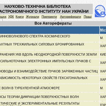
НАУКОВО-ТЕХНІЧНА БІБЛІОТЕКА
АСТРОНОМІЧНОГО ІНСТИТУТУ НАН УКРАЇНИ
ошук
УДК
Книги
Журнали
Препринти
Автореферати
Праці
Все Авторефераты
Міс
ЛИННОВОЛНОВОГО СПЕКТРА КОСМИЧЕСКОГО
М.
АХТНЫХ ТРЕХЖИЛЬНЫХ СИЛОВЫХ БРОНИРОВАННЫХ
ХА
РАНЕНИЯ УКВ ВДОЛЬ НЕОДНОРОДНОЙ ПОВЕРХНОСТИ ЗЕМЛИ
КИ
 СИЛЬНОТОЧНЫХ ЭЛЕКТРОННЫХ ИМПУЛЬСНЫХ ПУЧКОВ С
ХА
НОВОДЫ И ВЗАИМОДЕЙСТВИЕ ПУЧКОВ ЗАРЯЖЕННЫХ ЧАСТИЦ
ХА
АВИСИМОСТЬ НЕКОТОРЫХ СВОЙСТВ ГЕКСАГОНАЛЬНЫХ
ХА
 ВОЛН В ТУРБУЛЕНТНОЙ АТМОСФЕРЕ
М.
ОСЫ ТЕОРИИ ДИФРАКЦИИ ПОВЕРХНОСТНЫХ ВОЛН
ХА
ТИЧЕСКИЕ И ЭКСПЕРИМЕНТАЛЬНЫЕ РЕЗУЛЬТАТЫ
ГО