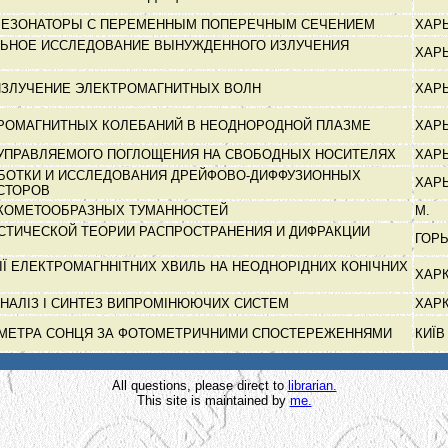
РЕЗОНАТОРЫ С ПЕРЕМЕННЫМ ПОПЕРЕЧНЫМ СЕЧЕНИЕМ
ХАР
ЬНОЕ ИССЛЕДОВАНИЕ ВЫНУЖДЕННОГО ИЗЛУЧЕНИЯ
ХАР
ИЗЛУЧЕНИЕ ЭЛЕКТРОМАГНИТНЫХ ВОЛН
ХАР
ТРОМАГНИТНЫХ КОЛЕБАНИЙ В НЕОДНОРОДНОЙ ПЛАЗМЕ
ХАР
УПРАВЛЯЕМОГО ПОГЛОЩЕНИЯ НА СВОБОДНЫХ НОСИТЕЛЯХ
ХАР
БОТКИ И ИССЛЕДОВАНИЯ ДРЕЙФОВО-ДИФФУЗИОННЫХ
ХАР
СТОРОВ
КОМЕТООБРАЗНЫХ ТУМАННОСТЕЙ
М.
СТИЧЕСКОЙ ТЕОРИИ РАСПРОСТРАНЕНИЯ И ДИФРАКЦИИ
ГОР
ІЇ ЕЛЕКТРОМАГННІТНИХ ХВИЛЬ НА НЕОДНОРІДНИХ КОНІЧНИХ
ХАР
АНАЛІЗ І СИНТЕЗ ВИПРОМІНЮЮЧИХ СИСТЕМ
ХАР
АМЕТРА СОНЦЯ ЗА ФОТОМЕТРИЧНИМИ СПОСТЕРЕЖЕННЯМИ
КИЇ
All questions, please direct to
librarian.
This site is maintained by
me.