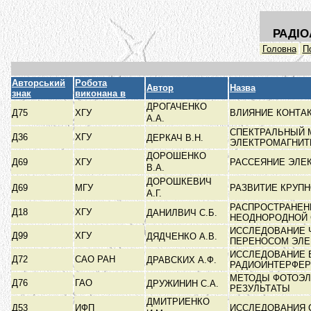
РАДІО
Головна
П
Авторський
Робота
Автор
Назва
знак
виконана в
ДРОГАЧЕНКО
Д75
ХГУ
ВЛИЯНИЕ КОНТА
А.А.
СПЕКТРАЛЬНЫЙ 
Д36
ХГУ
ДЕРКАЧ В.Н.
ЭЛЕКТРОМАГНИ
ДОРОШЕНКО
Д69
ХГУ
РАССЕЯНИЕ ЭЛЕ
В.А.
ДОРОШКЕВИЧ
Д69
МГУ
РАЗВИТИЕ КРУП
А.Г.
РАСПРОСТРАНЕН
Д18
ХГУ
ДАНИЛВИЧ С.Б.
НЕОДНОРОДНОЙ
ИССЛЕДОВАНИЕ 
Д99
ХГУ
ДЯДЧЕНКО А.В.
ПЕРЕНОСОМ ЭЛ
ИССЛЕДОВАНИЕ 
Д72
САО РАН
ДРАВСКИХ А.Ф.
РАДИОИНТЕРФЕ
МЕТОДЫ ФОТОЭЛ
Д76
ГАО
ДРУЖИНИН С.А.
РЕЗУЛЬТАТЫ
ДМИТРИЕНКО
Д53
ИФП
ИССЛЕДОВАНИЯ 