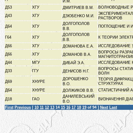
И.М.
Д53
ХГУ
ВОЛНОВОДНЫЕ 
ДМИТРИЕВ В.М.
ЭКСПЕРИМЕНТАЛ
Д43
ХГУ
ДЗЮБЕНКО М.И.
РАСТВОРОВ
ДОЛГОПОЛОВ
Д64
ХГУ
ПОГЛОЩЕНИЕ И 
В.В.
ДОЛГОПОЛОВ
Г64
ХГУ
К ТЕОРИИ ЭЛЕК
В.В.
Д66
ХГУ
ИССЛЕДОВАНИЕ 
ДОМАНОВА Е.А.
ВОПРОСЫ РАЗРА
Д66
ХГУ
ДОМАНОВ В.А.
МАГНИТОТРАНЗИ
Д44
МГУ
ИССЛЕДОВАНИЕ 
ДИБАЙ Э.А.
ВОПРОСЫ СТАТИ
Д33
ГГУ
ДЕНИСОВ Н.Г.
ВОЛН
ДОРОШЕНКО
ТЕОРІЯ ДИФРАКЦ
Д69
ХНУРЕ
СТРУКТУРАХ
В.О.
Д64
ХНУРЕ
СТАТИСТИЧНИЙ 
ДОЛЖИКОВ В.В.
ДАНИЛЕВСЬКИЙ
Д18
ГАО
ВИЗНАЧЕННЯ ДІ
В.О.
First
Previous
[
10
11
12
13
14
15
16
17
18
19
of 94 ]
Next
Last