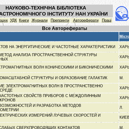
НАУКОВО-ТЕХНІЧНА БІБЛІОТЕКА
АСТРОНОМІЧНОГО ІНСТИТУТУ НАН УКРАЇНИ
ошук
УДК
Книги
Журнали
Препринти
Автореферати
Праці
Все Авторефераты
Міст
КТОВ НА ЭНЕРГИТИЧЕСКИЕ И ЧАСТОТНЫЕ ХАРАКТЕРИСТИКИ
ХАР
МЕТОД АНАЛИЗА ПРОСТРАНСТВЕННОЙ СТРУКТУРЫ
ХАР
ТНЫХ
КТРОМАГНИТНЫХ ВОЛН КОНИЧЕСКИМИ И БИКОНИЧЕСКИМИ
ХАР
НОМАСШТАБНОЙ СТРУКТУРЫ И ОБРАЗОВАНИЕ ГАЛАКТИК
М.
ИЕ ЭЛЕКТРОМАГНИТНЫХ ВОЛН В ПРОСТРАНСТВЕННО
ХАР
 СРЕДЕ
ЧАСТОТНЫХ СВОЙСТВ ПРИБОРОВ С МЕЖДОЛИННЫМ
ХАР
ЕКРОНОВ
ВОЗМОЖНОСТЕЙ И РАЗРАБОТКА МЕТОДОВ
Л.
РОМЕТРИИ
ЕКТРИЧЕСКИХ ИЗМЕРЕНИЙ ЛУЧЕВЫХ СКОРОСТЕЙ И
КИЕ
СЛАБЫХ СВЕРХПРОВОДЯЩИХ КОНТАКТОВ
М.