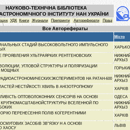
НАУКОВО-ТЕХНІЧНА БІБЛІОТЕКА
АСТРОНОМІЧНОГО ІНСТИТУТУ НАН УКРАЇНИ
ошук
УДК
Книги
Журнали
Препринти
Автореферати
Праці
Все Авторефераты
Місто
АЧАЛЬНЫХ СТАДИЙ ВЫСОКОВОЛЬТНОГО ИМПУЛЬСНОГО
ХАРЬК
НЫХ
 ПРОЯВЛЕНИЯ УЛЬТРАЯРКИХ РЕНТГЕНОВСКИХ
НИЖНИ
АРХЫЗ
ВОЛЮЦИИ, УГЛОВОЙ СТРУКТУРЫ И ПОЛЯРИЗАЦИИ
ГОРЬК
Я МОЩНЫХ
НИЖНИ
РАДИОАСТРОНОМИЧЕСКИХЭКСПЕРИМЕНТОВ НА РАТАН-600
АРХЫЗ
АСТЕЙ НЕСТІЙКОСТІ ХВИЛЬ В АНІЗОТРОПНОМУ
ХАРКІВ
ТЛИВІСТЬ ОПТОВОЛОКОННИХ СЕНСОРІВ НА ОСНОВІ
ОДЕСА
 КРУПНОМАСШТАБНОЙСТРУКТУРЫ ВСЕЛЕННОЙ ПО
НИЖНИ
УБОКИХ
АРХЫЗ
ЕОРІЮ ПЕРЕНЕСЕННЯ ПОЛІВ КОГЕРЕНТНИМИ
ХАРКІВ
СМУГОВИХ ЗАСОБІВ ЗВ"ЯЗКУ Н А ОСНОВІ
ЛЬВІВ
О ХАОСУ