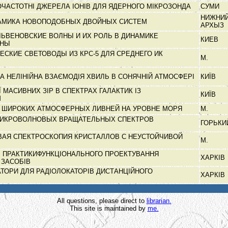
ЧАСТОТНІ ДЖЕРЕЛА ІОНІВ ДЛЯ ЯДЕРНОГО МІКРОЗОНДА
СУМИ
НИЖНИ
НАМИКА НОВОПОДОБНЫХ ДВОЙНЫХ СИСТЕМ
АРХЫЗ
ЛЬВЕНОВСКИЕ ВОЛНЫ И ИХ РОЛЬ В ДИНАМИКЕ
КИЕВ
ОНЫ
СКИЕ СВЕТОВОДЫ ИЗ КРС-5 ДЛЯ СРЕДНЕГО ИК
М.
А НЕЛІНІЙНА ВЗАЄМОДІЯ ХВИЛЬ В СОНЯЧНІЙ АТМОСФЕРІ
КИЇВ
 МАСИВНИХ ЗІР В СПЕКТРАХ ГАЛАКТИК ІЗ
КИЇВ
М
 ШИРОКИХ АТМОСФЕРНЫХ ЛИВНЕЙ НА УРОВНЕ МОРЯ
М.
ИКРОВОЛНОВЫХ ВРАЩАТЕЛЬНЫХ СПЕКТРОВ
ГОРЬК
АЯ СПЕКТРОСКОПИЯ КРИСТАЛЛОВ С НЕУСТОЙЧИВОЙ
М.
 І ПРАКТИКИФУНКЦІОНАЛЬНОГО ПРОЕКТУВАННЯ
ХАРКІВ
 ЗАСОБІВ
АТОРИ ДЛЯ РАДІОЛОКАТОРІВ ДИСТАНЦІЙНОГО
ХАРКІВ
All questions, please direct to
librarian.
This site is maintained by
me.