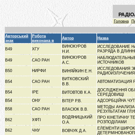
РАДІО
Головна
П
Авторський
Робота
Автор
Назва
знак
виконана в
ВИНОКУРОВ
ИССЛЕДОВАНИЕ Н
В49
ХГУ
РАЗРЯДА В ДЛИН
Н.И.
ВИНОКУРОВ
НАБЛЮДАТЕЛЬНЫЕ
В49
САО РАН
ИСТОЧНИКОВ
А.С.
ИССЛЕДОВАНИЯ Э
В50
НИРФИ
ВИНЯЙКИН Е.Н.
РАДИОИЗЛУЧЕНИ
ВИТКОВСКИЙ
В54
САО РАН
АВТОМАТИЗАЦИЯ 
В.В.
ДОСЛІДЖЕННЯ ОБЛ
В54
ІРЕ
ВИТОВТОВ К.А.
СЕРЕДОВИЩІ
В54
ОНУ
АДСОРБЦІЙНА ЧУ
ВІТЕР Р.В.
МЕТОДЫ АНАЛИЗА
В58
САО РАН
ВЛАСЮК В.В.
РЕЗУЛЬТАТАМ ГЛ
ВОДЯНИЦЬКИЙ
ПРО КІНЕТИЧНУ Т
В62
ХФТІ
РОЗПОДІЛАМИ
О.А.
ЕЛЕМЕНТИ ШИРОКО
В62
ЧНУ
ВОВЧУК Д.А.
ДЕТЕРМІНОВАНОГ