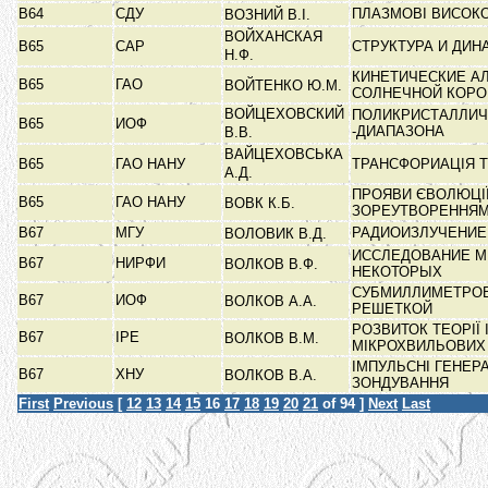
В64
СДУ
ПЛАЗМОВІ ВИСОКО
ВОЗНИЙ В.І.
ВОЙХАНСКАЯ
В65
САР
СТРУКТУРА И ДИ
Н.Ф.
КИНЕТИЧЕСКИЕ А
В65
ГАО
ВОЙТЕНКО Ю.М.
СОЛНЕЧНОЙ КОР
ВОЙЦЕХОВСКИЙ
ПОЛИКРИСТАЛЛИЧЕ
В65
ИОФ
-ДИАПАЗОНА
В.В.
ВАЙЦЕХОВСЬКА
В65
ГАО НАНУ
ТРАНСФОРИАЦІЯ Т
А.Д.
ПРОЯВИ ЄВОЛЮЦІЇ
В65
ГАО НАНУ
ВОВК К.Б.
ЗОРЕУТВОРЕННЯ
В67
МГУ
РАДИОИЗЛУЧЕНИЕ
ВОЛОВИК В.Д.
ИССЛЕДОВАНИЕ М
В67
НИРФИ
ВОЛКОВ В.Ф.
НЕКОТОРЫХ
СУБМИЛЛИМЕТРОВ
В67
ИОФ
ВОЛКОВ А.А.
РЕШЕТКОЙ
РОЗВИТОК ТЕОРІЇ
В67
ІРЕ
ВОЛКОВ В.М.
МІКРОХВИЛЬОВИХ
ІМПУЛЬСНІ ГЕНЕР
В67
ХНУ
ВОЛКОВ В.А.
ЗОНДУВАННЯ
First
Previous
[
12
13
14
15
16
17
18
19
20
21
of 94 ]
Next
Last