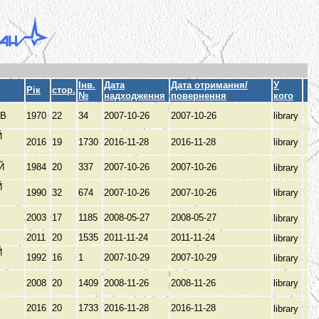
Інв.
Дата
Дата отримання/
У
Рік
стор.
№
надходження
повернення
кого
ОВ
1970
22
34
2007-10-26
2007-10-26
library
Й
2016
19
1730
2016-11-28
2016-11-28
library
ИЙ
1984
20
337
2007-10-26
2007-10-26
library
Й
1990
32
674
2007-10-26
2007-10-26
library
2003
17
1185
2008-05-27
2008-05-27
library
2011
20
1535
2011-11-24
2011-11-24
library
Й
1992
16
1
2007-10-29
2007-10-29
library
2008
20
1409
2008-11-26
2008-11-26
library
2016
20
1733
2016-11-28
2016-11-28
library