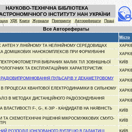
НАУКОВО-ТЕХНІЧНА БІБЛІОТЕКА
АСТРОНОМІЧНОГО ІНСТИТУТУ НАН УКРАЇНИ
ошук
УДК
Книги
Журнали
Препринти
Автореферати
Праці
Все Авторефераты
Місто
 АНТЕН У ЛІНІЙНОМУ ТА НЕЛІНІЙНОМУ СЕРЕДОВИЩАХ
ХАРК
КА ДОМІШКОВИХ НАНОКОМПЛЕКСІВ ПРИ ФОРМУВАННІ
ХАРК
ПЕКТРОФОТОМЕТРІЯ ВИБРАНИХ МАЛИХ ТІЛ ЗОВНІШНЬОЇ
КИЇВ
РОЛОГІЧНИХ ТА ЕКСПЛУАТАЦІЙНИХ ХАРАКТЕРИСТИК
ХАРК
А РАДІОВИПРОМІНЮВАННЯ ПУЛЬСАРІВ У ДЕКАМЕТРОВОМУ
ХАРК
И В ПРОЦЕСАХ КВАНТОВОЇ ЕЛЕКТРОДИНАМІКИ В СИЛЬНОМУ
ХАРК
ЛІЗ В МЕТОДАХ ДИСТАНЦІЙНОГО РАДІОЗОНДУВАННЯ
ХАРК
А ВЛАСТИВОСТІ F-, G-, K-ЗІР - КАНДИДАТІВ НА НАЯВНІСТЬ
КИЇВ
 ТА СХЕМОТЕХНІЧНІ РІШЕННЯ МІКРОСМУЖКОВИХ СМУГО-
КИЇВ
ЬТРІ
Й РОЗПОДІЛ ІОНІЗОВАНОГО ВУГЛЕЦЮ В ГАЛАКТИЦІ
КИЇВ