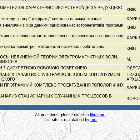
ТОМЕТРИЧНІ ХАРАКТЕРИСТИКИ АСТЕРОЇДІВ ЗА РЕДУКЦІЄЮ
КИЇВ
і методи в теорії дифракції хвиль на плоских екранах
ХАРК
а в-величин зір за даними оцифрованих астронегативів програми
КИЇВ
астивості керованих металоповерхонь мікрохвильового діапазону
ХАРК
ектрополяриметри і методи для наземних і орбітальніх
КИЇВ
ОСЫ НЕЛИНЕЙНОЙ ТЕОРИИ ЭЛЕКТРОМАГНИТНЫХ ВОЛН,
М.
ЩИХСЯ В
НИ З ДИСКРЕТНОЮ РОБОЧОЮ ПОВЕРХНЕЮ
ОДЕС
ЛАБЫХ ГАЛАКТИК С УЛЬТРАФИОЛЕТОВЫМ КОНТИНУУМОМ
НИЖН
НСКОГО
АРХЫ
Й ПРОГРАМНИЙ КОМПЛЕКС ПРОЕКТУВАННЯ ТОПОЛОГІЧНИХ
ХАРК
 АНАЛИЗ СТАЦИОНАРНЫХ СЛУЧАЙНЫХ ПРОЦЕССОВ В
ВОРО
All questions, please direct to
librarian.
This site is maintained by
me.