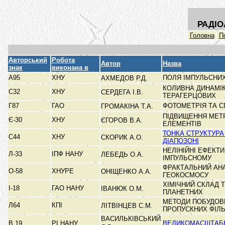
РАДІО
Головна
П
Авторський
Робота
Автор
Назва
знак
виконана в
А95
ХНУ
ПОЛЯ ІМПУЛЬСНИХ
АХМЕДОВ Р.Д.
КОЛИВНА ДИНАМІ
С32
ХНУ
СЕРДЕГА І.В.
ТЕРАГЕРЦОВИХ
Г87
ГАО
ФОТОМЕТРІЯ ТА С
ГРОМАКІНА Т.А.
ПІДВИЩЕННЯ МЕТ
Є-30
ХНУ
ЄГОРОВ В.А.
ЕЛЕМЕНТІВ
ТОНКА СТРУКТУР
С44
ХНУ
СКОРИК А.О.
ДІАПОЗОНІ
НЕЛІНІЙНІ ЕФЕКТ
Л-33
ІПФ НАНУ
ЛЕБЕДЬ О.А.
ІМПУЛЬСНОМУ
ФРАКТАЛЬНИЙ АНА
О-58
ХНУРЕ
ОНІЩЕНКО А.А.
ГЕОКОСМОСУ
ХІМІЧНИЙ СКЛАД Т
І-18
ГАО НАНУ
ІВАНЮК О.М.
ПЛАНЕТНИХ
МЕТОДИ ПОБУДОВИ
Л64
КПІ
ЛІТВІНЦЕВ С.М.
ПРОПУСКНИХ ФІЛ
ВАСИЛЬКІВСЬКИЙ
В 19
РІ НАНУ
ВЕЛИКОМАСШТАБНИ