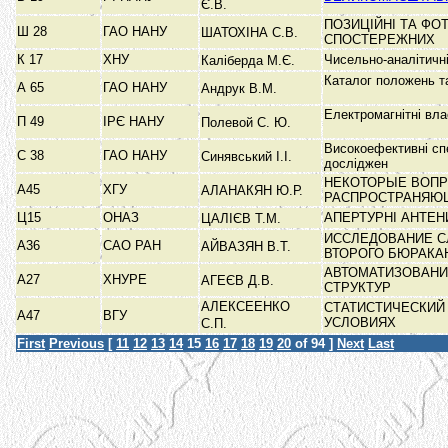
Є.В.
ПОЗИЦІЙНІ ТА ФО
Ш 28
ГАО НАНУ
ШАТОХІНА С.В.
СПОСТЕРЕЖНИХ
К 17
ХНУ
Чисельно-аналітичн
Каліберда М.Є.
Каталог положень т
А 65
ГАО НАНУ
Андрук В.М.
Електромагнітні вл
П 49
ІРЄ НАНУ
Полевой С. Ю.
Високоефективні сп
С 38
ГАО НАНУ
Синявський І.І.
досліджен
НЕКОТОРЫЕ ВОПР
А45
ХГУ
АЛАНАКЯН Ю.Р.
РАСПРОСТРАНЯЮ
Ц15
ОНАЗ
АПЕРТУРНІ АНТЕ
ЦАЛІЄВ Т.М.
ИССЛЕДОВАНИЕ С
А36
САО РАН
АЙВАЗЯН В.Т.
ВТОРОГО БЮРАКА
АВТОМАТИЗОВАНИ
А27
ХНУРЕ
АГЕЄВ Д.В.
СТРУКТУР
АЛЕКСЕЕНКО
СТАТИСТИЧЕСКИЙ
А47
ВГУ
УСЛОВИЯХ
С.П.
First
Previous
[
11
12
13
14
15
16
17
18
19
20
of 94 ]
Next
Last