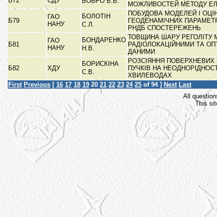
Б72
СДУ
БОБРО В.В.
МОЖЛИВОСТЕЙ МЕТОДУ ЕЛ
ПОБУДОВА МОДЕЛЕЙ І ОЦІ
БОЛОТІН
ГАО
Б79
ГЕОДЕНАМІЧНИХ ПАРАМЕТР
НАНУ
С.Л.
РНДБ СПОСТЕРЕЖЕНЬ
ТОВЩИНА ШАРУ РЕГОЛІТУ 
БОНДАРЕНКО
ГАО
Б81
РАДІОЛОКАЦІЙНИМИ ТА О
НАНУ
Н.В.
ДАНИМИ
РОЗСІЯННЯ ПОВЕРХНЕВИХ 
БОРИСКІНА
Б82
ХДУ
ПУЧКІВ НА НЕОДНОРІДНОСТ
С.В.
ХВИЛЕВОДАХ
First
Previous
[
16
17
18
19
20
21
22
23
24
25
of 94 ]
Next
Last
All question
This si