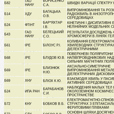
БОРИСЕНКО
ГАО
Б82
ШВИДКІ ВАРІАЦІЇ СПЕКТРУ
НАНУ
С.А.
ВИПРОМІНЮВАННЯ ТА РОЗ
БАГАЦЬКА
Б14
ХДУ
РАДІОХВИЛЬ В АНІЗОТРОП
О.В.
СЕРЕДОВИЩАХ
БАР*ЯХТАР
КІНЕТИЧНІ І ДИСИПАТИВНІ 
Б24
ФТІНТ
НЕЛІНІЙНИХ МОДЕЛЬНИХ 
І.В.
БЕЛЕЦЬКИЙ
ГАО
РЕЗУЛЬТАТИ ДОСЛІДЖЕНЬ 
Б43
НАНУ
ХРОМОСФЕРИ В ЛІНІЯХ ГЕ
С.О.
КОЛИВАННЯ ЕЛЕКТРОМАГНІ
Б61
ІРЕ
БІЛОУС Р.І.
ХВИЛЕВОДНИХ СТРУКТУРАХ
ДІЕЛЕКТРИЧНИМИ
ПОВЕРХНЕВІ ПОЛЯРИТОНИ 
Б68
ІРЕ
БЛУДОВ Ю.В.
НАПІВПРОВІДНИКОВИХ НАД
СИЛЬНИХ МАГНІТНИХ ПОЛ
АКСІАЛЬНО-СИМЕТРИЧНЕ
БЛИЗНЮК
Б69
ІРЕ
ВИПРОМІНЮВАННЯ МЕТАЛЕ
Н.Ю.
ДІЕЛЕКТРИЧНИХ ДИСКОВИ
ВЗАЄМОДІЯ ХВИЛЬ У ПАСИ
Б69
ХНУ
БЛІОХ К.Ю.
АКТИВНИХ СЕРЕДОВИЩАХ
НАБЛЮДЕНИЯ МАЛЫХ ТЕЛ 
БАРАБАНОВ
Б24
ИПА РАН
ОКОЛОЗЕМНОМ КОСМИЧЕ
С.И.
ПРОСТРАНСТВЕ
ЕЛЕКТРОМАГНІТНО-СПІНОВІ
Б72
КНУ
БОБКОВ В.Б.
СТРУКТУРАХ З ЕПІТАКСІА
ФЕРИТОВИМИ ПЛІВКАМИ
ОСНОВНІ ШЛЯХИ ДОСЯГНЕ