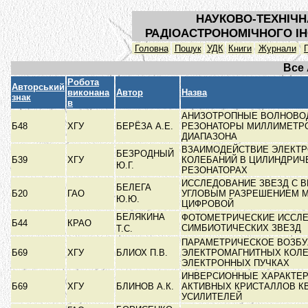
НАУКОВО-ТЕХНІЧН
РАДІОАСТРОНОМІЧНОГО ІН
Головна
Пошук
УДК
Книги
Журнали
Все
Робота
Авторський
виконана
Автор
Назва
знак
в
АНИЗОТРОПНЫЕ ВОЛНОВО
Б48
ХГУ
БЕРЁЗА А.Е.
РЕЗОНАТОРЫ МИЛЛИМЕТР
ДИАПАЗОНА
ВЗАИМОДЕЙСТВИЕ ЭЛЕКТ
БЕЗРОДНЫЙ
Б39
ХГУ
КОЛЕБАНИЙ В ЦИЛИНДРИЧ
Ю.Г.
РЕЗОНАТОРАХ
ИССЛЕДОВАНИЕ ЗВЕЗД С 
БЕЛЕГА
Б20
ГАО
УГЛОВЫМ РАЗРЕШЕНИЕМ 
Ю.Ю.
ЦИФРОВОЙ
БЕЛЯКИНА
ФОТОМЕТРИЧЕСКИЕ ИССЛ
Б44
КРАО
СИМБИОТИЧЕСКИХ ЗВЕЗД
Т.С.
ПАРАМЕТРИЧЕСКОЕ ВОЗБ
Б69
ХГУ
БЛИОХ П.В.
ЭЛЕКТРОМАГНИТНЫХ КОЛЕ
ЭЛЕКТРОННЫХ ПУЧКАХ
ИНВЕРСИОННЫЕ ХАРАКТЕ
Б69
ХГУ
БЛИНОВ А.К.
АКТИВНЫХ КРИСТАЛЛОВ К
УСИЛИТЕЛЕЙ