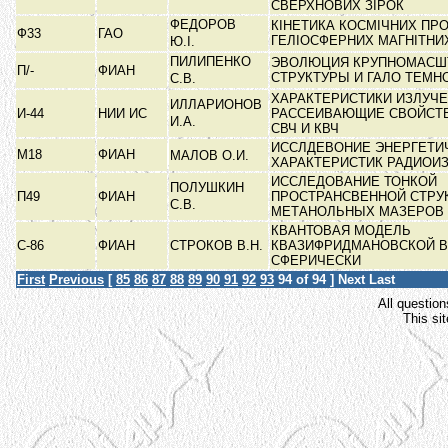
СВЕРХНОВИХ ЗІРОК
ФЕДОРОВ
КІНЕТИКА КОСМІЧНИХ ПРО
Ф33
ГАО
ГЕЛІОСФЕРНИХ МАГНІТНИ
Ю.І.
ПИЛИПЕНКО
ЭВОЛЮЦИЯ КРУПНОМАСШ
П/-
ФИАН
СТРУКТУРЫ И ГАЛО ТЕМН
С.В.
ХАРАКТЕРИСТИКИ ИЗЛУЧЕ
ИЛЛАРИОНОВ
И-44
НИИ ИС
РАССЕИВАЮЩИЕ СВОЙСТВ
И.А.
СВЧ И КВЧ
ИССЛДЕВОНИЕ ЭНЕРГЕТИ
М18
ФИАН
МАЛОВ О.И.
ХАРАКТЕРИСТИК РАДИОИ
ИССЛЕДОВАНИЕ ТОНКОЙ
ПОЛУШКИН
П49
ФИАН
ПРОСТРАНСВЕННОЙ СТРУ
С.В.
МЕТАНОЛЬНЫХ МАЗЕРОВ
КВАНТОВАЯ МОДЕЛЬ
С-86
ФИАН
СТРОКОВ В.Н.
КВАЗИФРИДМАНОВСКОЙ В
СФЕРИЧЕСКИ
First
Previous
[
85
86
87
88
89
90
91
92
93
94
of 94 ]
Next
Last
All question
This si