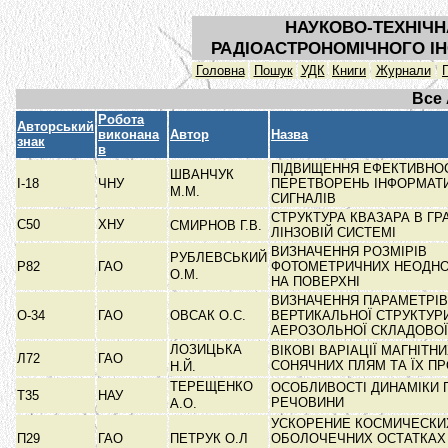
НАУКОВО-ТЕХНІЧН
РАДІОАСТРОНОМІЧНОГО ІН
Головна
Пошук
УДК
Книги
Журнали
Все
Робота
Авторський
виконана
Автор
Назва
знак
в
ПІДВИЩЕННЯ ЕФЕКТИВНО
ШВАНЧУК
I-18
ЧНУ
ПЕРЕТВОРЕНЬ ІНФОРМАТ
М.М.
СИГНАЛІВ
СТРУКТУРА КВАЗАРА В ГРА
С50
ХНУ
СМИРНОВ Г.В.
ЛІНЗОВІЙ СИСТЕМІ
ВИЗНАЧЕННЯ РОЗМІРІВ
РУБЛЕВСЬКИЙ
Р82
ГАО
ФОТОМЕТРИЧНИХ НЕОДНО
О.М.
НА ПОВЕРХНІ
ВИЗНАЧЕННЯ ПАРАМЕТРІВ
О-34
ГАО
ОВСАК О.С.
ВЕРТИКАЛЬНОЇ СТРУКТУР
АЕРОЗОЛЬНОЇ СКЛАДОВО
ЛОЗИЦЬКА
ВІКОВІ ВАРІАЦІЇ МАГНІТН
Л72
ГАО
СОНЯЧНИХ ПЛЯМ ТА ЇХ П
Н.Й.
ТЕРЕЩЕНКО
ОСОБЛИВОСТІ ДИНАМІКИ 
Т35
НАУ
РЕЧОВИНИ
А.О.
УСКОРЕНИЕ КОСМИЧЕСКИ
П29
ГАО
ПЕТРУК О.Л
ОБОЛОЧЕЧНИХ ОСТАТКАХ