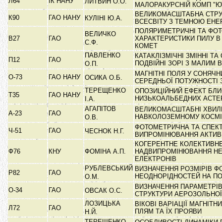
Л64
ІК НАНУ
ЛИТВИН О.О.
МАЛОРАКУРСНІЙ КОМП "Ю
ВЕЛИКОМАСШТАБНА СТРУ
К90
ГАО НАНУ
КУЛІНІ Ю.А.
ВСЕСВІТУ З ТЕМНОЮ ЕН
ПОЛЯРИМЕТРИЧНІ ТА ФО
ВЕЛИЧКО
В27
ГАО
ХАРАКТЕРИСТИКИ ПИЛУ В
С.Ф.
КОМЕТ
ПАВЛЕНКО
КАТАКЛІЗМІЧНІ ЗМІННІ ТА
П12
ГАО
ПОДВІЙНІ ЗОРІ З МАЛИМ
О.П.
МАГНІТНІ ПОЛЯ У СОНЯЧ
О-73
ГАО НАНУ
ОСИКА О.Б.
СЕРЕДНЬОЇ ПОТУЖНОСТІ
ТЕРЕЩЕНКО
ОПОЗИЦІЙНИЙ ЕФЕКТ БЛИ
Т35
ГАО НАНУ
НИЗЬКОАЛЬБЕДНИХ АСТЕ
І.А.
АГАПІТОВ
ВЕЛИКОМАСШТАБНІ ХВИЛ
А-23
ГАО
НАВКОЛОЗЕМНОМУ КОСМІ
О.В.
ФОТОМЕТРИЧНА ТА СПЕКТ
Ч-51
ГАО
ЧЕСНОК Н.Г.
ВИПРОМІНЮВАННЯ АКТИВ
КОГЕРЕНТНЕ КОЛЕКТИВН
Ф76
КНУ
ФОМІНА А.П.
НАДВИПРОМІНЮВАННЯ НЕ
ЕЛЕКТРОНІВ
РУБЛЕВСЬКИЙ
ВИЗНАЧЕННЯ РОЗМІРІВ 
Р82
ГАО
НЕОДНОРІДНОСТЕЙ НА П
О.М.
ВИЗНАЧЕННЯ ПАРАМЕТРІВ
О-34
ГАО
ОВСАК О.С.
СТРУКТУРИ АЕРОЗОЛЬНО
ЛОЗИЦЬКА
ВІКОВІ ВАРІАЦІЇ МАГНІТ
Л72
ГАО
ПЛЯМ ТА ЇХ ПРОЯВИ
Н.Й.
ТЕРЕЩЕНКО