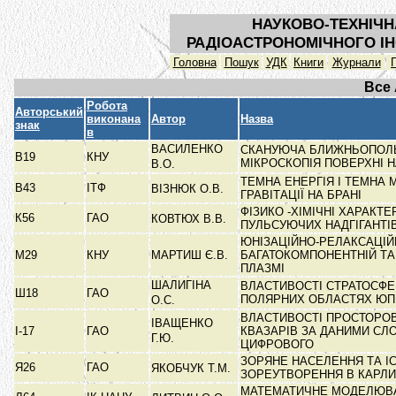
НАУКОВО-ТЕХНІЧН
РАДІОАСТРОНОМІЧНОГО ІН
Головна
Пошук
УДК
Книги
Журнали
Все
Робота
Авторський
виконана
Автор
Назва
знак
в
ВАСИЛЕНКО
СКАНУЮЧА БЛИЖНЬОПОЛ
В19
КНУ
МІКРОСКОПІЯ ПОВЕРХНІ 
В.О.
ТЕМНА ЕНЕРГІЯ І ТЕМНА 
В43
ІТФ
ВІЗНЮК О.В.
ГРАВІТАЦІЇ НА БРАНІ
ФІЗИКО -ХІМІЧНІ ХАРАКТ
К56
ГАО
КОВТЮХ В.В.
ПУЛЬСУЮЧИХ НАДГІГАНТІВ
ЮНІЗАЦІЙНО-РЕЛАКСАЦІЙ
М29
КНУ
МАРТИШ Є.В.
БАГАТОКОМПОНЕНТНІЙ ТА
ПЛАЗМІ
ШАЛИГІНА
ВЛАСТИВОСТІ СТРАТОСФ
Ш18
ГАО
ПОЛЯРНИХ ОБЛАСТЯХ ЮП
О.С.
ВЛАСТИВОСТІ ПРОСТОРО
ІВАЩЕНКО
І-17
ГАО
КВАЗАРІВ ЗА ДАНИМИ СЛ
Г.Ю.
ЦИФРОВОГО
ЗОРЯНЕ НАСЕЛЕННЯ ТА ІС
Я26
ГАО
ЯКОБЧУК Т.М.
ЗОРЕУТВОРЕННЯ В КАРЛ
МАТЕМАТИЧНЕ МОДЕЛЮВ