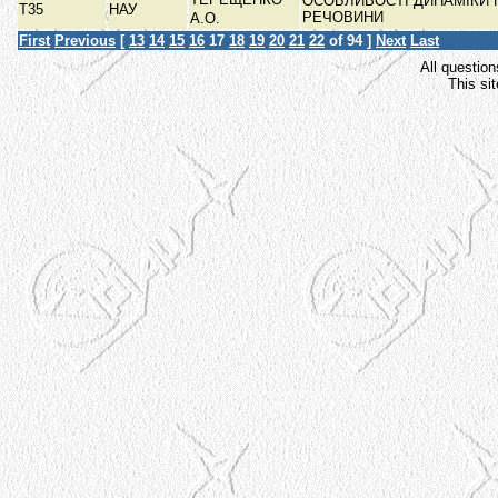
ОСОБЛИВОСТІ ДИНАМІКИ 
Т35
НАУ
РЕЧОВИНИ
А.О.
First
Previous
[
13
14
15
16
17
18
19
20
21
22
of 94 ]
Next
Last
All question
This si