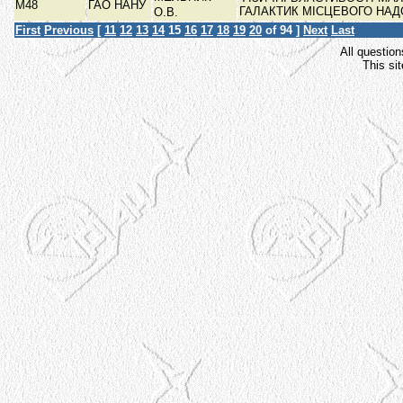
М48
ГАО НАНУ
ГАЛАКТИК МІСЦЕВОГО НА
О.В.
First
Previous
[
11
12
13
14
15
16
17
18
19
20
of 94 ]
Next
Last
All question
This si