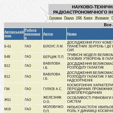
НАУКОВО-ТЕХНІЧН
РАДІОАСТРОНОМІЧНОГО ІН
Головна
Пошук
УДК
Книги
Журнали
Все
Робота
Авторський
виконана
Автор
Назва
знак
в
ДОСЛІДЖЕННЯ РУХУ КОМЕ
Б-61
ГАО
БІЛОУС Л.М.
ПЛАНЕТНИХ ЗБУРЕНЬ І ДІЇ
СИЛ
ТРИВІСНІ МОДЕЛІ ВЕЛИК
Б48
ГАО
БЕРЦИК П.П.
ГАЗОВИХ УТВОРЕНЬ В ГА
ВАВІЛОВА
ДОСДІДЖЕННЯ ВЕЛИКОМА
В12
ГАО
РОЗПОДІЛУ ГАЛАКТИК
І.Б.
ДОСЛІДЖЕННЯ ВЕЛИКОМА
ВАВІЛОВА
В12
ГАО
РОЗПОДІЛУ ГАЛАКТИК У М
І.Б.
НАДСКУПЧЕННІ
КОСМОГОНІЧНІ ХАРАКТЕР
Г94
ГАО
ГУЛІЄВ А.С.
ПЕРІОДИЧНИХ ПРОМІЖНИХ 
ДОВГОПЕРІОДИЧНИХ
ЖЕЛЕЗНЯК
ОСОБЛИВОСТІ РІВНОВАГИ 
Ж51
ГАО
СИСТЕМ
О.О.
МОЛОВІЧКО
НИЗЬКОЧАСТОТНІ ХВИЛЬОВ
М19
ГАО
РОЛЬ У ДИНАМІЦІ КОСМІЧ
П.П.