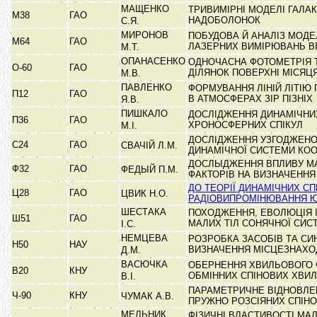
МАЩЕНКО
ТРИВИМІРНІ МОДЕЛІ ГАЛА
М38
ГАО
НАДОБОЛОНОК
С.Я.
МИРОНОВ
ПОБУДОВА Й АНАЛІЗ МОДЕ
М64
ГАО
ЛАЗЕРНИХ ВИМІРЮВАНЬ В
М.Т.
ОПАНАСЕНКО
ОДНОЧАСНА ФОТОМЕТРІЯ 
О-60
ГАО
ДІЛЯНОК ПОВЕРХНІ МІСЯЦ
М.В.
ПАВЛЕНКО
ФОРМУВАННЯ ЛІНІЙ ЛІТІЮ 
П12
ГАО
В АТМОСФЕРАХ ЗІР ПІЗНІХ
Я.В.
ПИШКАЛО
ДОСЛІДЖЕННЯ ДИНАМІЧНИ
П36
ГАО
ХРОНОСФЕРНИХ СПІКУЛ
М.І.
ДОСЛІДЖЕННЯ УЗГОДЖЕНОС
С24
ГАО
СВАЧІЙ Л.М.
ДИНАМІЧНОЇ СИСТЕМИ КО
ДОСЛЫДЖЕННЯ ВПЛИВУ М
Ф32
ГАО
ФЕДЫЙ П.М.
ФАКТОРІВ НА ВИЗНАЧЕННЯ
ДО ТЕОРІЇ ДИНАМІЧНИХ СП
Ц28
ГАО
ЦВИК Н.О.
РАДІОВИПРОМІНЮВАННЯ Ю
ШЕСТАКА
ПОХОДЖЕННЯ, ЕВОЛЮЦІЯ І
Ш51
ГАО
МАЛИХ ТІЛ СОНЯЧНОЇ СИ
І.С.
НЕМЦЕВА
РОЗРОБКА ЗАСОБІВ ТА СИ
Н50
НАУ
ВИЗНАЧЕННЯ МІСЦЕЗНАХ
Д.М.
ВАСЮЧКА
ОБЕРНЕННЯ ХВИЛЬОВОГО 
В20
КНУ
ОБМІННИХ СПІНОВИХ ХВИ
В.І.
ПАРАМЕТРИЧНЕ ВІДНОВЛЕ
Ч-90
КНУ
ЧУМАК А.В.
ПРУЖНО РОЗСІЯНИХ СПІН
МЕЛЬНИК
ФІЗИЧНІ ВЛАСТИВОСТІ МА