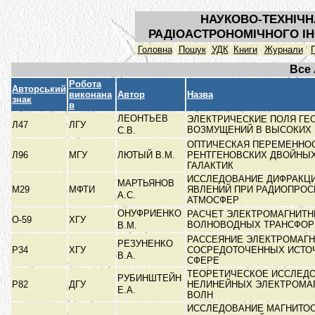
НАУКОВО-ТЕХНІЧН
РАДІОАСТРОНОМІЧНОГО ІН
Головна
Пошук
УДК
Книги
Журнали
Все
Робота
Авторський
виконана
Автор
Назва
знак
в
ЛЕОНТЬЕВ
ЭЛЕКТРИЧЕСКИЕ ПОЛЯ ГЕ
Л47
ЛГУ
ВОЗМУЩЕНИЙ В ВЫСОКИХ
С.В.
ОПТИЧЕСКАЯ ПЕРЕМЕННО
Л96
МГУ
ЛЮТЫЙ В.М.
РЕНТГЕНОВСКИХ ДВОЙНЫХ
ГАЛАКТИК
ИССЛЕДОВАНИЕ ДИФРАКЦ
МАРТЬЯНОВ
М29
МФТИ
ЯВЛЕНИЙ ПРИ РАДИОПРО
А.С.
АТМОСФЕР
ОНУФРИЕНКО
РАСЧЕТ ЭЛЕКТРОМАГНИТН
О-59
ХГУ
ВОЛНОВОДНЫХ ТРАНСФО
В.М.
РАССЕЯНИЕ ЭЛЕКТРОМАГ
РЕЗУНЕНКО
Р34
ХГУ
СОСРЕДОТОЧЕННЫХ ИСТО
В.А.
СФЕРЕ
ТЕОРЕТИЧЕСКОЕ ИССЛЕД
РУБИНШТЕЙН
Р82
ДГУ
НЕЛИНЕЙНЫХ ЭЛЕКТРОМА
Е.А.
ВОЛН
ИССЛЕДОВАНИЕ МАГНИТОС