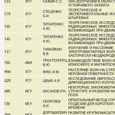
С13
ЛГУ
САЖИН С.С.
ОНЧ ИЗЛУЧЕНИЙ В ОБЛАС
УСТОЙЧИВОГО ЗАХВАТА
ТЕОРЕТИЧЕСКОЕ И
СТЕЦЕНКО
С79
ХГУ
ЭКСПЕРИМЕНТАЛЬНЫЕ ИС
А.И.
ШТЫРЕВЫХ
ТЕОРЕТИЧЕСКОЕ ИССЛЕД
ТИТАРЕНКО
Т45
ХГУ
РАДИАЦИОННЫХ ЭФФЕКТО
А.Ю.
ВОЗНИКАЮЩИХ ПРИ ДВИ
ТЕОРЕТИЧЕСКОЕ ИССЛЕД
ТИТАРЕНКО
Т45
ХГУ
РАДИАЦИОННЫХ ЭФФЕКТО
А.Ю.
ВОЗНИКАЮЩИХ ПРИ ДВИ
ИЗЛУЧЕНИЕ И РАССЕЯНИЕ
ТАМОЙКИН
Т17
ЛГУ
ЭЛЕКТРОМАГНИТНЫХ ВОЛН
В.В.
ХАОТИЧЕСКИ НЕОДНОРОД
ТРАХТЕНГЕРЦ
ВЗАИМОДЕЙСТВИЕ ВОЛН И
Т65
ИКИ
ИОНОСФЕРЕ И МАГНИТОС
В.Ю.
РАССЕЯНИЕ ВОЛН НА СТА
Ф94
ХГУ
ФУКС И.М.
НЕРОВНОЙ ПОВЕРХНОСТИ
ИССЛЕДОВАНИЕ ИМПУЛЬС
Ц28
ХГУ
ЦВЫК А.И.
ДИФРАКЦИОННОГО ИЗЛУЧ
НЕКОТОРЫЕ ЗАКОНОМЕРН
И95
МГУ
ИХСАНОВ Р.Н.
СТРУКТУРЕ И РАЗВИТИИ М
ПОЛЯ
ОРБИТАЛЬНЫЙ МЕТОД СП
ГЕОРГИЕВ
Г36
МГУ
ГЕОДЕЗИИ ДЛЯ КОРОТКИХ
Н.И.
ВРЕМЕНИ
ДОРОШКЕВИЧ
РАЗВИТИЕ КРУПНОМАСШТ
Д69
МГУ