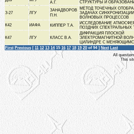
СТРУКТУРЫ И ОБРАЗОВАН
А.Г.
МЕТОД ТОЧЕЧНЫХ ОТОБРА
ЗАНАДВОРОВ
З-27
ЛГУ
ЗАДАЧАХ СИНХРОНИЗАЦИИ
П.Н.
ВОЛНОВЫХ ПРОЦЕССОВ
ИССЛЕДОВАНИЕ АТМОСФЕР
К42
ИАФА
КИППЕР Т.А.
ПОЗДНИХ СПЕКТРАЛЬНЫХ
ДИФРАКЦИЯ ПЛОСКОЙ
К47
ЛГУ
КЛАСС В.А.
ЭЛЕКТРОМАГНИТНОЙ ВОЛН
ЦИЛИНДРЕ С МЕНЯЮЩИМ
First
Previous
[
11
12
13
14
15
16
17
18
19
20
of 94 ]
Next
Last
All question
This si