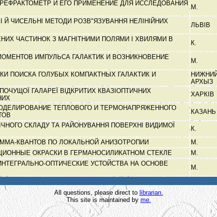
РЕФРАКТОМЕТР И ЕГО ПРИМЕНЕНИЕ ДЛЯ ИССЛЕДОВАНИЯ
М.
І Й ЧИСЕЛЬНІ МЕТОДИ РОЗВ"ЯЗУВАННЯ НЕЛІНІЙНИХ
ЛЬВІВ
НИХ ЧАСТИНОК З МАГНІТНИМИ ПОЛЯМИ І ХВИЛЯМИ В
К.
ОМЕНТОВ ИМПУЛЬСА ГАЛАКТИК И ВОЗНИКНОВЕНИЕ
М.
КИ ПОИСКА ГОЛУБЫХ КОМПАКТНЫХ ГАЛАКТИК И
НИЖНИ
АРХЫЗ
ПОЧУЩОЇ ГАЛАРЕЇ ВІДКРИТИХ КВАЗІОПТИЧНИХ
ХАРКІВ
НИХ
ОДЕЛИРОВАНИЕ ТЕПЛОВОГО И ТЕРМОНАПРЯЖЕННОГО
КАЗАН
ТОВ
ІЧНОГО СКЛАДУ ТА РАЙОНУВАННЯ ПОВЕРХНІ ВИДИМОЇ
К.
АММА-КВАНТОВ ПО ЛОКАЛЬНОЙ АНИЗОТРОПИИ
М.
ЦИОННЫЕ ОКРАСКИ В ГЕРМАНОСИЛИКАТНОМ СТЕКЛЕ
М.
НТЕГРАЛЬНО-ОПТИЧЕСКИЕ УСТОЙСТВА НА ОСНОВЕ
М.
All questions, please direct to
librarian.
This site is maintained by
me.