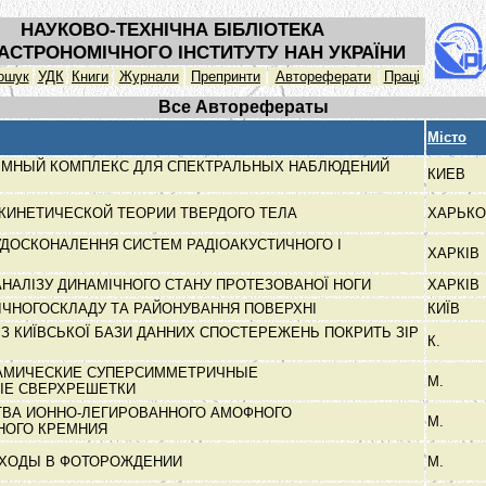
НАУКОВО-ТЕХНІЧНА БІБЛІОТЕКА
АСТРОНОМІЧНОГО ІНСТИТУТУ НАН УКРАЇНИ
ошук
УДК
Книги
Журнали
Препринти
Автореферати
Праці
Все Авторефераты
Місто
ММНЫЙ КОМПЛЕКС ДЛЯ СПЕКТРАЛЬНЫХ НАБЛЮДЕНИЙ
КИЕВ
КИНЕТИЧЕСКОЙ ТЕОРИИ ТВЕРДОГО ТЕЛА
ХАРЬК
АУДОСКОНАЛЕННЯ СИСТЕМ РАДІОАКУСТИЧНОГО І
ХАРКІВ
АНАЛІЗУ ДИНАМІЧНОГО СТАНУ ПРОТЕЗОВАНОЇ НОГИ
ХАРКІВ
ІЧНОГОСКЛАДУ ТА РАЙОНУВАННЯ ПОВЕРХНІ
КИЇВ
З КИЇВСЬКОЇ БАЗИ ДАННИХ СПОСТЕРЕЖЕНЬ ПОКРИТЬ ЗІР
К.
НАМИЧЕСКИЕ СУПЕРСИММЕТРИЧНЫЕ
М.
ЫЕ СВЕРХРЕШЕТКИ
ТВА ИОННО-ЛЕГИРОВАННОГО АМОФНОГО
М.
НОГО КРЕМНИЯ
ХОДЫ В ФОТОРОЖДЕНИИ
М.