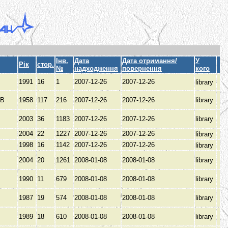
Інв.
Дата
Дата отримання/
У
Рік
стор.
№
надходження
повернення
кого
1991
16
1
2007-12-26
2007-12-26
library
ОВ
1958
117
216
2007-12-26
2007-12-26
library
2003
36
1183
2007-12-26
2007-12-26
library
2004
22
1227
2007-12-26
2007-12-26
library
1998
16
1142
2007-12-26
2007-12-26
library
2004
20
1261
2008-01-08
2008-01-08
library
1990
11
679
2008-01-08
2008-01-08
library
1987
19
574
2008-01-08
2008-01-08
library
1989
18
610
2008-01-08
2008-01-08
library