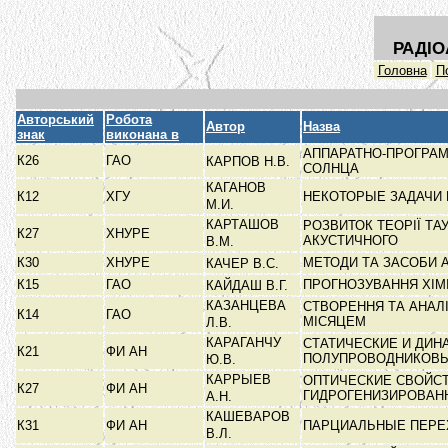
РАДІО
Головна
П
Авторський
Робота
Автор
Назва
знак
виконана в
АППАРАТНО-ПРОГРА
К26
ГАО
КАРПОВ Н.В.
СОЛНЦА
КАГАНОВ
К12
ХГУ
НЕКОТОРЫЕ ЗАДАЧИ 
М.И.
КАРТАШОВ
РОЗВИТОК ТЕОРІЇ Т
К27
ХНУРЕ
АКУСТИЧНОГО
В.М.
К30
ХНУРЕ
МЕТОДИ ТА ЗАСОБИ 
КАЧЕР В.С.
К15
ГАО
ПРОГНОЗУВАННЯ ХІМ
КАЙДАШ В.Г.
КАЗАНЦЕВА
СТВОРЕННЯ ТА АНАЛІ
К14
ГАО
МІСЯЦЕМ
Л.В.
КАРАГАНЧУ
СТАТИЧЕСКИЕ И ДИ
К21
ФИ АН
ПОЛУПРОВОДНИКОВ
Ю.В.
КАРРЫЕВ
ОПТИЧЕСКИЕ СВОЙС
К27
ФИ АН
ГИДРОГЕНИЗИРОВАН
А.Н.
КАШЕВАРОВ
К31
ФИ АН
ПАРЦИАЛЬНЫЕ ПЕРЕ
В.Л.