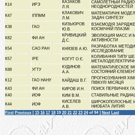
КАЗАКОВ
САМОЛЕТНЫЙ РАДИО
К14
ИРЭ
НЕОДНОРОДНОСТЕЙ
Л.Я.
КЛАКОВИЧ
МАТЕМАТИЧНІ МОДЕЛ
К47
ІППММ
ЗАДАЧ СИНТЕЗУ
Л.М.
КИЗЬЮРОВ
ВЗАЄМОДІЯ ЗАРЯДЖЕ
К38
ГАО
КОСМІЧНІЙ ПЛАЗМІ
Ю.В.
КРИВИЦКИЙ
ЭВОЛЮЦИЯ МАСС И М
К82
ФИ АН
АКТИВНОСТИ
Д.С.
РАЗРАБОТКА МЕТОДИ
К54
САО РАН
КНЯЗЕВ А.Ю.
ИССЛЕДОВАНИЕ
КОЛИВАННЯ ТИПУ ШЕ
К57
ІРЕ
КОГУТ О.Є.
МЕТАЛОДІЕЛЕКТРИЧ
КУДИНОВ
МАТЕМАТИЧЕСКОЕ М
К88
УГТУ
СОСТОЯНИЙ ЄЛЕМЕН
А.А.
ПРОГНОЗУВАННЯ ХІМ
К12
ГАО НАНУ
КАЙДАШ В.Г.
ПІВКУЛІ МІСЯЦЯ
К43
ФИ АН
ПОИСК ПЕРВИЧНІХ Г
КИРОВ И.Н.
К40
ИОФ
СТАВИЛЬНЫЕ РАДИА
КИМ В.М.
КИСЕЛЕВ
ШИРОКОПОЛОСНЫЕ И
К44
ИОФ
НИОБАТА ЛИТИЯ
А.В.
First
Previous
[
15
16
17
18
19
20
21
22
23
24
of 94 ]
Next
Last