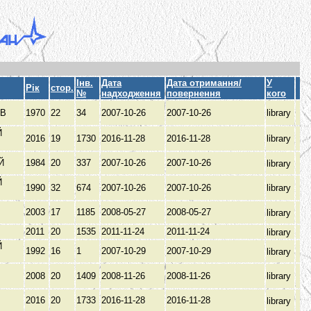
Інв.
Дата
Дата отримання/
У
Рік
стор.
№
надходження
повернення
кого
ОВ
1970
22
34
2007-10-26
2007-10-26
library
Й
2016
19
1730
2016-11-28
2016-11-28
library
ИЙ
1984
20
337
2007-10-26
2007-10-26
library
Й
1990
32
674
2007-10-26
2007-10-26
library
2003
17
1185
2008-05-27
2008-05-27
library
2011
20
1535
2011-11-24
2011-11-24
library
Й
1992
16
1
2007-10-29
2007-10-29
library
2008
20
1409
2008-11-26
2008-11-26
library
2016
20
1733
2016-11-28
2016-11-28
library