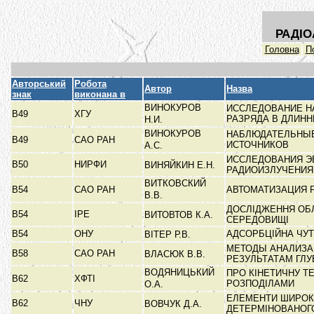
РАДІО
Головна
П
Авторський
Робота
Автор
Назва
знак
виконана в
ВИНОКУРОВ
ИССЛЕДОВАНИЕ Н
В49
ХГУ
РАЗРЯДА В ДЛИН
Н.И.
ВИНОКУРОВ
НАБЛЮДАТЕЛЬНЫЕ
В49
САО РАН
ИСТОЧНИКОВ
А.С.
ИССЛЕДОВАНИЯ Э
В50
НИРФИ
ВИНЯЙКИН Е.Н.
РАДИОИЗЛУЧЕНИ
ВИТКОВСКИЙ
В54
САО РАН
АВТОМАТИЗАЦИЯ 
В.В.
ДОСЛІДЖЕННЯ ОБЛ
В54
ІРЕ
ВИТОВТОВ К.А.
СЕРЕДОВИЩІ
В54
ОНУ
АДСОРБЦІЙНА ЧУ
ВІТЕР Р.В.
МЕТОДЫ АНАЛИЗА
В58
САО РАН
ВЛАСЮК В.В.
РЕЗУЛЬТАТАМ ГЛ
ВОДЯНИЦЬКИЙ
ПРО КІНЕТИЧНУ Т
В62
ХФТІ
РОЗПОДІЛАМИ
О.А.
ЕЛЕМЕНТИ ШИРОКО
В62
ЧНУ
ВОВЧУК Д.А.
ДЕТЕРМІНОВАНОГ