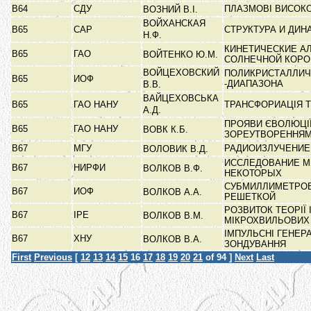
В64
СДУ
ПЛАЗМОВІ ВИСОКО
ВОЗНИЙ В.І.
ВОЙХАНСКАЯ
В65
САР
СТРУКТУРА И ДИ
Н.Ф.
КИНЕТИЧЕСКИЕ А
В65
ГАО
ВОЙТЕНКО Ю.М.
СОЛНЕЧНОЙ КОР
ВОЙЦЕХОВСКИЙ
ПОЛИКРИСТАЛЛИЧЕ
В65
ИОФ
-ДИАПАЗОНА
В.В.
ВАЙЦЕХОВСЬКА
В65
ГАО НАНУ
ТРАНСФОРИАЦІЯ Т
А.Д.
ПРОЯВИ ЄВОЛЮЦІЇ
В65
ГАО НАНУ
ВОВК К.Б.
ЗОРЕУТВОРЕННЯ
В67
МГУ
РАДИОИЗЛУЧЕНИЕ
ВОЛОВИК В.Д.
ИССЛЕДОВАНИЕ М
В67
НИРФИ
ВОЛКОВ В.Ф.
НЕКОТОРЫХ
СУБМИЛЛИМЕТРОВ
В67
ИОФ
ВОЛКОВ А.А.
РЕШЕТКОЙ
РОЗВИТОК ТЕОРІЇ
В67
ІРЕ
ВОЛКОВ В.М.
МІКРОХВИЛЬОВИХ
ІМПУЛЬСНІ ГЕНЕР
В67
ХНУ
ВОЛКОВ В.А.
ЗОНДУВАННЯ
First
Previous
[
12
13
14
15
16
17
18
19
20
21
of 94 ]
Next
Last