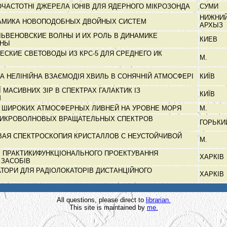
ЧАСТОТНІ ДЖЕРЕЛА ІОНІВ ДЛЯ ЯДЕРНОГО МІКРОЗОНДА
СУМИ
НИЖНИ
НАМИКА НОВОПОДОБНЫХ ДВОЙНЫХ СИСТЕМ
АРХЫЗ
ЛЬВЕНОВСКИЕ ВОЛНЫ И ИХ РОЛЬ В ДИНАМИКЕ
КИЕВ
ОНЫ
СКИЕ СВЕТОВОДЫ ИЗ КРС-5 ДЛЯ СРЕДНЕГО ИК
М.
А НЕЛІНІЙНА ВЗАЄМОДІЯ ХВИЛЬ В СОНЯЧНІЙ АТМОСФЕРІ
КИЇВ
 МАСИВНИХ ЗІР В СПЕКТРАХ ГАЛАКТИК ІЗ
КИЇВ
М
 ШИРОКИХ АТМОСФЕРНЫХ ЛИВНЕЙ НА УРОВНЕ МОРЯ
М.
ИКРОВОЛНОВЫХ ВРАЩАТЕЛЬНЫХ СПЕКТРОВ
ГОРЬК
АЯ СПЕКТРОСКОПИЯ КРИСТАЛЛОВ С НЕУСТОЙЧИВОЙ
М.
 І ПРАКТИКИФУНКЦІОНАЛЬНОГО ПРОЕКТУВАННЯ
ХАРКІВ
 ЗАСОБІВ
АТОРИ ДЛЯ РАДІОЛОКАТОРІВ ДИСТАНЦІЙНОГО
ХАРКІВ
All questions, please direct to
librarian.
This site is maintained by
me.