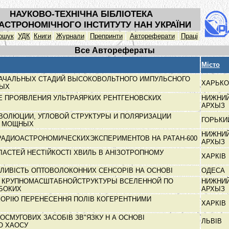
НАУКОВО-ТЕХНІЧНА БІБЛІОТЕКА
АСТРОНОМІЧНОГО ІНСТИТУТУ НАН УКРАЇНИ
ошук
УДК
Книги
Журнали
Препринти
Автореферати
Праці
Все Авторефераты
Місто
АЧАЛЬНЫХ СТАДИЙ ВЫСОКОВОЛЬТНОГО ИМПУЛЬСНОГО
ХАРЬК
НЫХ
 ПРОЯВЛЕНИЯ УЛЬТРАЯРКИХ РЕНТГЕНОВСКИХ
НИЖНИ
АРХЫЗ
ВОЛЮЦИИ, УГЛОВОЙ СТРУКТУРЫ И ПОЛЯРИЗАЦИИ
ГОРЬК
Я МОЩНЫХ
НИЖНИ
РАДИОАСТРОНОМИЧЕСКИХЭКСПЕРИМЕНТОВ НА РАТАН-600
АРХЫЗ
АСТЕЙ НЕСТІЙКОСТІ ХВИЛЬ В АНІЗОТРОПНОМУ
ХАРКІВ
ТЛИВІСТЬ ОПТОВОЛОКОННИХ СЕНСОРІВ НА ОСНОВІ
ОДЕСА
 КРУПНОМАСШТАБНОЙСТРУКТУРЫ ВСЕЛЕННОЙ ПО
НИЖНИ
УБОКИХ
АРХЫЗ
ЕОРІЮ ПЕРЕНЕСЕННЯ ПОЛІВ КОГЕРЕНТНИМИ
ХАРКІВ
СМУГОВИХ ЗАСОБІВ ЗВ"ЯЗКУ Н А ОСНОВІ
ЛЬВІВ
О ХАОСУ