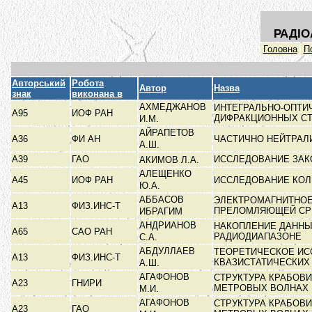
РАДІО
Головна
П
Авторський
Робота
Автор
Назва
знак
виконана в
АХМЕДЖАНОВ
ИНТЕГРАЛЬНО-ОПТИ
А95
ИОФ РАН
ДИФРАКЦИОННЫХ С
И.М.
АЙРАПЕТОВ
А36
ФИ АН
ЧАСТИЧНО НЕЙТРАЛ
А.Ш.
А39
ГАО
ИССЛЕДОВАНИЕ ЗАК
АКИМОВ Л.А.
АЛЕЩЕНКО
А45
ИОФ РАН
ИССЛЕДОВАНИЕ КОЛ
Ю.А.
АББАСОВ
ЭЛЕКТРОМАГНИТНОЕ
А13
ФИЗ.ИНС-Т
ПРЕЛОМЛЯЮЩЕЙ С
ИБРАГИМ
АНДРИАНОВ
НАКОПЛЕНИЕ ДАННЫ
А65
САО РАН
РАДИОДИАПАЗОНЕ
С.А.
АБДУЛЛАЕВ
ТЕОРЕТИЧЕСКОЕ ИС
А13
ФИЗ.ИНС-Т
КВАЗИСТАТИЧЕСКИХ
А.Ш.
АГАФОНОВ
СТРУКТУРА КРАБОВ
А23
ГНИРИ
МЕТРОВЫХ ВОЛНАХ
М.И.
АГАФОНОВ
СТРУКТУРА КРАБОВ
А23
ГАО