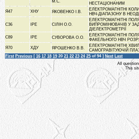
М.С.
НЕСТАЦІОНАНИМ
ЕЛЕКТРОМАГНІТНІ КОЛИ
Я47
ХНУ
ЯКОВЕНКО І.В.
НВЧ-ДІАПАЗОНУ В НЕО
ЕЛЕКТРОМАГНІТНІ ПОЛ
С36
ІРЕ
СІЛІН О.О.
ВИПРОМІНЮВАЧІВ У ЗА
ДІЕЛЕКТРОМЕТРІЇ
ЕЛЕКТРОМАГНІТНІ ПОЛЯ
С89
ІРЕ
СУВОРОВА О.О.
ФАКЕЛЬНОГО НВЧ РОЗ
ЕЛЕКТРОМАГНІТНІ ХВИЛ
Я70
ХДУ
ЯРОШЕНКО В.В.
САМОГРАВІТУЮЧІЙ ПЛА
First
Previous
[
16
17
18
19
20
21
22
23
24
25
of 94 ]
Next
Last
All question
This si