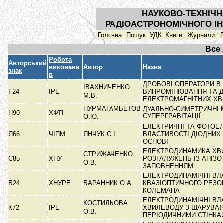
НАУКОВО-ТЕХНІЧН
РАДІОАСТРОНОМІЧНОГО ІН
Головна
Пошук
УДК
Книги
Журнали
Все
Робота
Авторський
виконана
Автор
Назва
знак
в
ДРОБОВІ ОПЕРАТОРИ В
ІВАХНИЧЕНКО
І-24
ІРЕ
ВИПРОМІНЮВАННЯ ТА Д
М.В.
ЕЛЕКТРОМАГНІТНИХ Х
НУРМАГАМБЕТОВ
ДУАЛЬНО-СИМЕТРИЧНІ 
Н90
ХФТІ
СУПЕРГРАВІТАЦІЇ
О.Ю.
ЕЛЕКТРИЧНІ ТА ФОТОЕ
Я66
ЧІПМ
ЯНЧУК О.І.
ВЛАСТИВОСТІ ДІОДНИХ 
ОСНОВІ
ЕЛЕКТРОДИНАМИКА ХВ
СТРИЖАЧЕНКО
С85
ХНУ
РОЗГАЛУЖЕНЬ ІЗ АНІЗ
О.В.
ЗАПОВНЕННЯМ
ЕЛЕКТРОДИНАМІЧНІ ВЛ
Б24
ХНУРЕ
БАРАННИК О.А.
КВАЗІОПТИЧНОГО РЕЗОН
КОЛЕМАНА
ЕЛЕКТРОДИНАМІЧНІ ВЛ
КОСТИЛЬОВА
К72
ІРЕ
ХВИЛЕВОДУ З ШАРУВАТ
О.В.
ПЕРІОДИЧНИМИ СТІНК