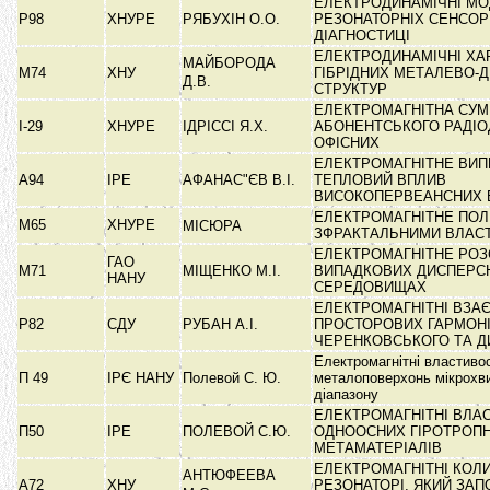
ЕЛЕКТРОДИНАМІЧНІ МО
Р98
ХНУРЕ
РЯБУХІН О.О.
РЕЗОНАТОРНІХ СЕНСОРІ
ДІАГНОСТИЦІ
ЕЛЕКТРОДИНАМІЧНІ ХА
МАЙБОРОДА
М74
ХНУ
ГІБРІДНИХ МЕТАЛЕВО-
Д.В.
СТРУКТУР
ЕЛЕКТРОМАГНІТНА СУМ
І-29
ХНУРЕ
ІДРІССІ Я.Х.
АБОНЕНТСЬКОГО РАДІО
ОФІСНИХ
ЕЛЕКТРОМАГНІТНЕ ВИП
А94
ІРЕ
АФАНАС"ЄВ В.І.
ТЕПЛОВИЙ ВПЛИВ
ВИСОКОПЕРВЕАНСНИХ
ЕЛЕКТРОМАГНІТНЕ ПОЛ
М65
ХНУРЕ
МІСЮРА
ЗФРАКТАЛЬНИМИ ВЛА
ЕЛЕКТРОМАГНІТНЕ РОЗ
ГАО
М71
МІЩЕНКО М.І.
ВИПАДКОВИХ ДИСПЕРС
НАНУ
СЕРЕДОВИЩАХ
ЕЛЕКТРОМАГНІТНІ ВЗАЄ
Р82
СДУ
РУБАН А.І.
ПРОСТОРОВИХ ГАРМОН
ЧЕРЕНКОВСЬКОГО ТА 
Електромагнітні властиво
П 49
ІРЄ НАНУ
Полевой С. Ю.
металоповерхонь мікрохв
діапазону
ЕЛЕКТРОМАГНІТНІ ВЛА
П50
ІРЕ
ПОЛЕВОЙ С.Ю.
ОДНООСНИХ ГІРОТРОП
МЕТАМАТЕРІАЛІВ
ЕЛЕКТРОМАГНІТНІ КОЛ
АНТЮФЕЕВА
А72
ХНУ
РЕЗОНАТОРІ, ЯКИЙ ЗА