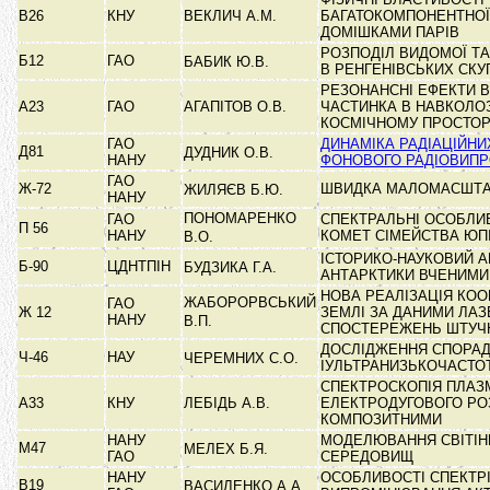
В26
КНУ
ВЕКЛИЧ А.М.
БАГАТОКОМПОНЕНТНОЇ
ДОМІШКАМИ ПАРІВ
РОЗПОДІЛ ВИДОМОЇ Т
Б12
ГАО
БАБИК Ю.В.
В РЕНГЕНІВСЬКИХ СК
РЕЗОНАНСНІ ЕФЕКТИ В
А23
ГАО
АГАПІТОВ О.В.
ЧАСТИНКА В НАВКОЛ
КОСМІЧНОМУ ПРОСТО
ГАО
ДИНАМІКА РАДІАЦІЙНИХ
Д81
ДУДНИК О.В.
НАНУ
ФОНОВОГО РАДІОВИП
ГАО
Ж-72
ШВИДКА МАЛОМАСШТАБ
ЖИЛЯЄВ Б.Ю.
НАНУ
ПОНОМАРЕНКО
ГАО
СПЕКТРАЛЬНІ ОСОБЛИ
П 56
НАНУ
КОМЕТ СІМЕЙСТВА ЮП
В.О.
ІСТОРИКО-НАУКОВИЙ А
Б-90
ЦДНТПІН
БУДЗИКА Г.А.
АНТАРКТИКИ ВЧЕНИМИ
НОВА РЕАЛІЗАЦІЯ КО
ЖАБОРОРВСЬКИЙ
ГАО
Ж 12
ЗЕМЛІ ЗА ДАНИМИ ЛА
НАНУ
В.П.
СПОСТЕРЕЖЕНЬ ШТУ
ДОСЛІДЖЕННЯ СПОРА
Ч-46
НАУ
ЧЕРЕМНИХ С.О.
ІУЛЬТРАНИЗЬКОЧАСТ
СПЕКТРОСКОПІЯ ПЛАЗ
А33
КНУ
ЛЕБІДЬ А.В.
ЕЛЕКТРОДУГОВОГО РО
КОМПОЗИТНИМИ
НАНУ
МОДЕЛЮВАННЯ СВІТІН
М47
МЕЛЕХ Б.Я.
ГАО
СЕРЕДОВИЩ
НАНУ
ОСОБЛИВОСТІ СПЕКТР
В19
ВАСИЛЕНКО А.А.