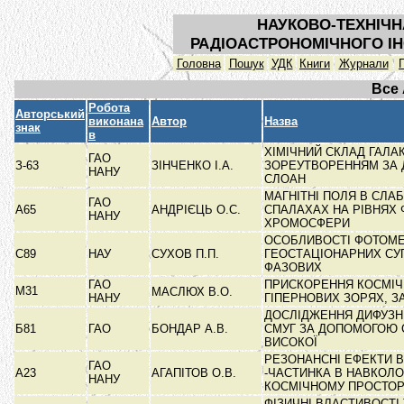
НАУКОВО-ТЕХНІЧН
РАДІОАСТРОНОМІЧНОГО ІН
Головна
Пошук
УДК
Книги
Журнали
Все
Робота
Авторський
виконана
Автор
Назва
знак
в
ХІМІЧНИЙ СКЛАД ГАЛА
ГАО
З-63
ЗІНЧЕНКО І.А.
ЗОРЕУТВОРЕННЯМ ЗА 
НАНУ
СЛОАН
МАГНІТНІ ПОЛЯ В СЛА
ГАО
А65
АНДРІЄЦЬ О.С.
СПАЛАХАХ НА РІВНЯХ
НАНУ
ХРОМОСФЕРИ
ОСОБЛИВОСТІ ФОТОМЕ
С89
НАУ
СУХОВ П.П.
ГЕОСТАЦІОНАРНИХ СУ
ФАЗОВИХ
ГАО
ПРИСКОРЕННЯ КОСМІЧ
М31
МАСЛЮХ В.О.
НАНУ
ГІПЕРНОВИХ ЗОРЯХ, 
ДОСЛІДЖЕННЯ ДИФУЗН
Б81
ГАО
БОНДАР А.В.
СМУГ ЗА ДОПОМОГОЮ 
ВИСОКОЇ
РЕЗОНАНСНІ ЕФЕКТИ В
ГАО
А23
АГАПІТОВ О.В.
-ЧАСТИНКА В НАВКОЛ
НАНУ
КОСМІЧНОМУ ПРОСТО
ФІЗИЧНІ ВЛАСТИВОСТІ