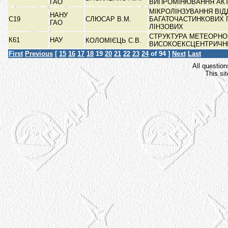
ГАО
ВИПРОМІНЮВАННЯ А
МІКРОЛІНЗУВАННЯ ВІ
НАНУ
С19
СЛЮСАР В.М.
БАГАТОЧАСТИНКОВИХ Г
ГАО
ЛІНЗОВИХ
СТРУКТУРА МЕТЕОРНО
К61
НАУ
КОЛОМІЄЦЬ С.В.
ВИСОКОЕКСЦЕНТРИЧН
First
Previous
[
15
16
17
18
19
20
21
22
23
24
of 94 ]
Next
Last
All question
This si