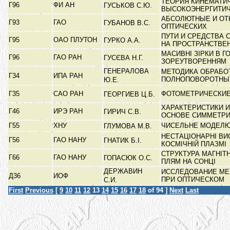
ТЕОРИЯ КИНЕМАТИ
Г96
ФИ АН
ГУСЬКОВ С.Ю.
ВЫСОКОЭНЕРГИТИ
АБСОЛЮТНЫЕ И ОТ
Г93
ГАО
ГУБАНОВ В.С.
ОПТИЧЕСКИХ
ПУТИ И СРЕДСТВА
Г95
ОАО ПЛУТОН
ГУРКО А.А.
НА ПРОСТРАНСТВ
МАСИВНІ ЗІРКИ В 
Г96
ГАО РАН
ГУСЄВА Н.Г.
ЗОРЕУТВОРЕННЯМ
ГЕНЕРАЛОВА
МЕТОДИКА ОБРАБО
Г34
ИПА РАН
ПОЛНОПОВОРОТН
Ю.Е.
Г35
САО РАН
ФОТОМЕТРИЧЕСКИЕ
ГЕОРГИЕВ Ц.Б.
ХАРАКТЕРИСТИКИ 
Г46
ИРЭ РАН
ГИРИЧ С.В.
ОСНОВЕ СИММЕТР
Г55
ХНУ
ЧИСЕЛЬНЕ МОДЕЛЮ
ГЛУМОВА М.В.
НЕСТАЦІОНАРНІ ВИ
Г56
ГАО НАНУ
ГНАТИК Б.І.
КОСМІЧНІЙ ПЛАЗМІ
СТРУКТУРА МАГНІТ
Г66
ГАО НАНУ
ГОПАСЮК О.С.
ПЛЯМ НА СОНЦІ
ДЕРЖАВИН
ИССЛЕДОВАНИЕ МЕ
Д36
ИОФ
ПРИ ОПТИЧЕСКОМ
С.И.
First
Previous
[
9
10
11
12
13
14
15
16
17
18
of 94 ]
Next
Last