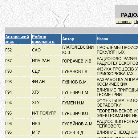
РАДІО
Головна
П
Авторський
Робота
Автор
Назва
знак
виконана в
ГЛАГОЛЕВСКИЙ
ПРОБЛЕМЫ ПРОИСХ
Г52
САО
ПЕКУЛЯРНЫХ
Ю.В.
РАДИОГОЛОГРАФИЧ
Г67
ИПА РАН
ГОРБАЧЕВ И.В.
РАДИОТЕЛЕСКОПО
ФІЗИКА ПРОЦЕСІВ 
Г93
СДУ
ГУБАНОВ І.В.
ПРИСКОРЮВАЧАХ
РАЗРАБОТКА АППА
Г93
ФИ АН
ГУДНОВ В.М.
КОСМИЧЕСКИХ
ВЛИЯНИЕ ПРИРОДЫ
Г94
ХГУ
ГУЛЕВИЧ Г.М.
ГЕОМЕТРИИ
ЭФФЕКТЫ МАГНИТО
Г94
ХГУ
ГУМЕН Н.М.
ОБРАБОТКИ
ТЕОРЕТИЧЕСКОЕ И
Г95
И-Т ПОЛУПР
ГУРЕВИЧ Ю.Г.
ЭЛЕКТРОМАГНИТН
РАДИОСПЕКТРОГРА
Г96
ИРЭ
ГУСЕЙНОВ А.М.
ТЕПЛОВОГО
Г96
МГУ
ВЛИЯНИЕ НЕОДНОР
ГУСЕВ В.Д.