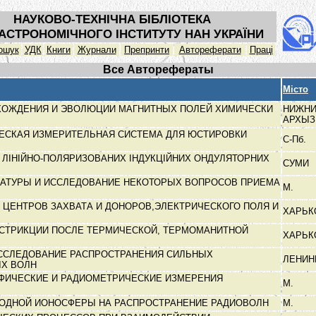
НАУКОВО-ТЕХНІЧНА БІБЛІОТЕКА
АСТРОНОМІЧНОГО ІНСТИТУТУ НАН УКРАЇНИ
ошук
УДК
Книги
Журнали
Препринти
Автореферати
Праці
Все Авторефераты
Місто
ОЖДЕНИЯ И ЭВОЛЮЦИИ МАГНИТНЫХ ПОЛЕЙ ХИМИЧЕСКИ
НИЖН
АРХЫ
ЕСКАЯ ИЗМЕРИТЕЛЬНАЯ СИСТЕМА ДЛЯ ЮСТИРОВКИ
С-Пб.
В
У ЛІНІЙНО-ПОЛЯРИЗОВАНИХ ІНДУКЦІЙНИХ ОНДУЛЯТОРНИХ
СУМИ
РАТУРЫ И ИССЛЕДОВАНИЕ НЕКОТОРЫХ ВОПРОСОВ ПРИЕМА
М.
 ЦЕНТРОВ ЗАХВАТА И ДОНОРОВ,ЭЛЕКТРИЧЕСКОГО ПОЛЯ И
ХАРЬ
СТРИКЦИИ ПОСЛЕ ТЕРМИЧЕСКОЙ, ТЕРМОМАНИТНОЙ
ХАРЬ
ССЛЕДОВАНИЕ РАСПРОСТРАНЕНИЯ СИЛЬНЫХ
ЛЕНИН
ЫХ ВОЛН
ФИЧЕСКИЕ И РАДИОМЕТРИЧЕСКИЕ ИЗМЕРЕНИЯ
М.
ОДНОЙ ИОНОСФЕРЫ НА РАСПРОСТРАНЕНИЕ РАДИОВОЛН
М.