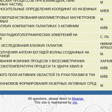
ЧЕСКИХ ПРОЦЕССОВ ПРИ ВЗАИМОДЕЙСТВИИ
М.
ЧНЫХ ЧАСТИЦ
НОСИТЕЛЬНЫЕ ОПРЕДЕЛЕНИЯ КООРДИНАТ ИЗ НАЗЕМНЫХ
КИЕВ
 СОВЕРШЕНСТВОВАНИЯ МИЛЛИМЕТРОВЫХ МАГНЕТРОНОВ
М.
ЕННЫХ
ГОЛУБИХ КОМПАКТНИХ ГАЛАКТИКАХ З АКТИВНИМ
КИЇВ
ТКИ РАДИОГОЛОГРАФИЧЕСКИХ ИЗМЕРЕНИЙ НА
С.-Пб.
ЫХ
НИЖН
 ИССЛЕДОВАНИЯ БЛИЗКИХ ГАЛАКТИК
АРХЫ
ИЗЛУЧЕНИЯ АНТЕНН БЕГУЩЕЙ ВОЛНЫ,СОЗДАННЫХ НА
М.
ИЧНОЙ
ВАННЯ ФІЗИЧНИХ ПРОЦЕСІВ У ВІСЕСИМЕТРИЧНИХ
ХАРКІ
СОКОТЕМПЕРАТУРНІ ПРОЦЕСИ ТА УДАРНІ ХВИЛІ В
КИЇВ
НОГО ПОЛЯ АКТИВНИХ ОБЛАСТЕЙ ТА РУХИ ПЛАЗМИ В ТІНІ
КИЇВ
ХАНИЗМОВ ФОРМИРОВАНИЯ ЛАЗЕРНЫХ АКТИВНЫХ СРЕД
М.
All questions, please direct to
librarian.
This site is maintained by
me.