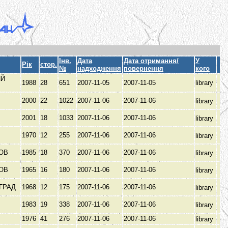
Інв.
Дата
Дата отримання/
У
Рік
стор.
№
надходження
повернення
кого
ИЙ
1988
28
651
2007-11-05
2007-11-05
library
З
2000
22
1022
2007-11-06
2007-11-06
library
2001
18
1033
2007-11-06
2007-11-06
library
1970
12
255
2007-11-06
2007-11-06
library
КОВ
1985
18
370
2007-11-06
2007-11-06
library
КОВ
1965
16
180
2007-11-06
2007-11-06
library
ГРАД
1968
12
175
2007-11-06
2007-11-06
library
1983
19
338
2007-11-06
2007-11-06
library
1976
41
276
2007-11-06
2007-11-06
library