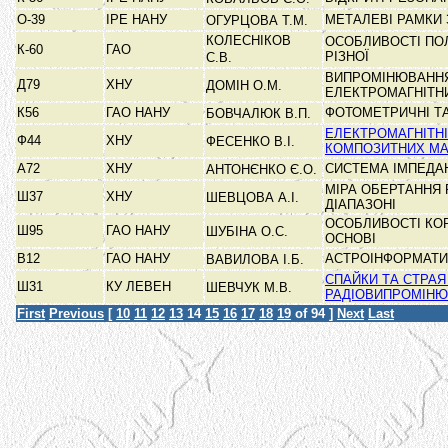
О-39
ІРЕ НАНУ
МЕТАЛЕВІ РАМКИ
ОГУРЦОВА Т.М.
КОЛЕСНІКОВ
ОСОБЛИВОСТІ ПО
К-60
ГАО
РІЗНОЇ
С.В.
ВИПРОМІНЮВАННЯ
Д79
ХНУ
ДОМІН О.М.
ЕЛЕКТРОМАГНІТ
К56
ГАО НАНУ
ФОТОМЕТРИЧНІ ТА
БОВЧАЛЮК В.П.
ЕЛЕКТРОМАГНІТНІ
Ф44
ХНУ
ФЕСЕНКО В.І.
КОМПОЗИТНИХ МА
А72
ХНУ
СИСТЕМА ІМПЕДАН
АНТОНЄНКО Є.О.
МІРА ОБЕРТАННЯ
Ш37
ХНУ
ШЕВЦОВА А.І.
ДІАПАЗОНІ
ОСОБЛИВОСТІ КО
Ш95
ГАО НАНУ
ШУБІНА О.С.
ОСНОВІ
В12
ГАО НАНУ
АСТРОІНФОРМАТИ
ВАВИЛОВА І.Б.
СПАЙКИ ТА СТРАЯ
Ш31
КУ ЛЕВЕН
ШЕВЧУК М.В.
РАДІОВИПРОМІН
First
Previous
[
10
11
12
13
14
15
16
17
18
19
of 94 ]
Next
Last