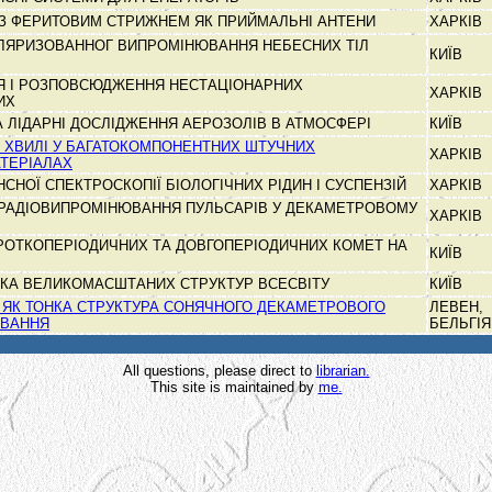
 З ФЕРИТОВИМ СТРИЖНЕМ ЯК ПРИЙМАЛЬНІ АНТЕНИ
ХАРКІВ
ЛЯРИЗОВАННОГ ВИПРОМІНЮВАННЯ НЕБЕСНИХ ТІЛ
КИЇВ
 І РОЗПОВСЮДЖЕННЯ НЕСТАЦІОНАРНИХ
ХАРКІВ
НИХ
 ЛІДАРНІ ДОСЛІДЖЕННЯ АЕРОЗОЛІВ В АТМОСФЕРІ
КИЇВ
 ХВИЛІ У БАГАТОКОМПОНЕНТНИХ ШТУЧНИХ
ХАРКІВ
ТЕРІАЛАХ
СНОЇ СПЕКТРОСКОПІЇ БІОЛОГІЧНИХ РІДИН І СУСПЕНЗІЙ
ХАРКІВ
 РАДІОВИПРОМІНЮВАННЯ ПУЛЬСАРІВ У ДЕКАМЕТРОВОМУ
ХАРКІВ
РОТКОПЕРІОДИЧНИХ ТА ДОВГОПЕРІОДИЧНИХ КОМЕТ НА
КИЇВ
КА ВЕЛИКОМАСШТАНИХ СТРУКТУР ВСЕСВІТУ
КИЇВ
 ЯК ТОНКА СТРУКТУРА СОНЯЧНОГО ДЕКАМЕТРОВОГО
ЛЕВЕН,
ЮВАННЯ
БЕЛЬГІ
All questions, please direct to
librarian.
This site is maintained by
me.