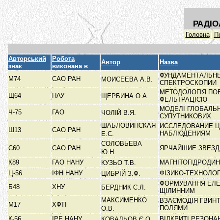
РАДІО
Головна
П
Авторський
Робота
Автор
Назва
знак
виконана в
ФУНДАМЕНТАЛЬНЫ
М74
САО РАН
МОИСЕЕВА А.В.
СПЕКТРОСКОПИИ
МЕТОДОЛОГІЯ ПО
Щ64
НАУ
ЩЕРБИНА О.А.
ФЕЛЬТРАЦІЄЮ
МОДЕЛІ ГЛОБАЛЬН
Ч-75
ГАО
ЧОЛІЙ В.Я.
СУПУТНИКОВИХ
ШАБЛОВИНСКАЯ
ИССЛЕДОВАНИЕ Ц
Ш13
САО РАН
НАБЛЮДЕНИЯМ
Е.С.
СОЛОВЬЕВА
С60
САО РАН
ЯРЧАЙШИЕ ЗВЕЗД
Ю.Н.
К89
ГАО НАНУ
МАГНІТОГІДРОДИ
КУЗЬО Т.В.
Ц-56
ІФН НАНУ
ФІЗИКО-ТЕХНОЛО
ЦИБРІЙ З.Ф.
ФОРМУВАННЯ ЕЛЕ
Б48
ХНУ
БЕРДНИК С.Л.
ЩІЛИННИМ
МАКСИМЕНКО
ВЗАЄМОДІЯ ГВИН
М17
ХФТІ
ПОЛЯМИ
О.В.
К-56
ІРЕ НАНУ
ВІДКРИТІ РЕЗОНА
КОВАЛЬОВ Є.О.