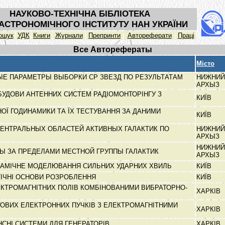
НАУКОВО-ТЕХНІЧНА БІБЛІОТЕКА
АСТРОНОМІЧНОГО ІНСТИТУТУ НАН УКРАЇНИ
ошук
УДК
Книги
Журнали
Препринти
Автореферати
Праці
Все Авторефераты
Місто
Е ПАРАМЕТРЫ ВЫБОРКИ СР ЗВЕЗД ПО РЕЗУЛЬТАТАМ
НИЖНИЙ
АРХЫЗ
БУДОВИ АНТЕННИХ СИСТЕМ РАДІОМОНТОРІНГУ З
КИЇВ
ОЇ ГОДИНАМИКИ ТА ЇХ ТЕСТУВАННЯ ЗА ДАНИМИ
КИЇВ
ЕНТРАЛЬНЫХ ОБЛАСТЕЙ АКТИВНЫХ ГАЛАКТИК ПО
НИЖНИЙ
АРХЫЗ
НИЖНИЙ
Ы ЗА ПРЕДЕЛАМИ МЕСТНОЙ ГРУППЫ ГАЛАКТИК
АРХЫЗ
НАМІЧНЕ МОДЕЛЮВАННЯ СИЛЬНИХ УДАРНИХ ХВИЛЬ
КИЇВ
ГІЧНІ ОСНОВИ РОЗРОБЛЕННЯ
КИЇВ
КТРОМАГНІТНИХ ПОЛІВ КОМБІНОВАНИМИ ВИБРАТОРНО-
ХАРКІВ
ТОВИХ ЕЛЕКТРОННИХ ПУЧКІВ З ЕЛЕКТРОМАГНІТНИМИ
ХАРКІВ
НСНІ СИСТЕМИ ДЛЯ ГЕНЕРАТОРІВ
ХАРКІВ