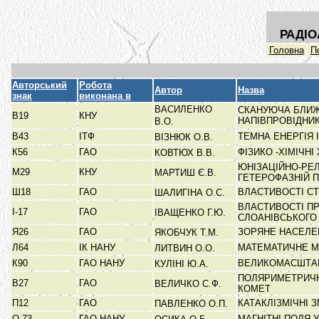
РАДІО
Головна
П
Авторський
Робота
Автор
Назва
знак
виконана в
ВАСИЛЕНКО
СКАНУЮЧА БЛИЖ
В19
КНУ
НАПІВПРОВІДНИ
В.О.
В43
ІТФ
ТЕМНА ЕНЕРГІЯ 
ВІЗНЮК О.В.
К56
ГАО
ФІЗИКО -ХІМІЧН
КОВТЮХ В.В.
ЮНІЗАЦІЙНО-РЕ
М29
КНУ
МАРТИШ Є.В.
ГЕТЕРОФАЗНІЙ 
Ш18
ГАО
ВЛАСТИВОСТІ С
ШАЛИГІНА О.С.
ВЛАСТИВОСТІ П
І-17
ГАО
ІВАЩЕНКО Г.Ю.
СЛОАНІВСЬКОГ
Я26
ГАО
ЗОРЯНЕ НАСЕЛЕ
ЯКОБЧУК Т.М.
Л64
ІК НАНУ
МАТЕМАТИЧНЕ М
ЛИТВИН О.О.
К90
ГАО НАНУ
ВЕЛИКОМАСШТАБ
КУЛІНІ Ю.А.
ПОЛЯРИМЕТРИЧН
В27
ГАО
ВЕЛИЧКО С.Ф.
КОМЕТ
П12
ГАО
КАТАКЛІЗМІЧНІ 
ПАВЛЕНКО О.П.
О-73
ГАО НАНУ
МАГНІТНІ ПОЛЯ