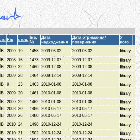
Інв.
Дата
Дата отримання/
У
сто
Рік
стор.
№
надходження
повернення
кого
ЇВ
2009
19
1458
2009-06-02
2009-06-02
library
ЇВ
2008
16
1473
2009-12-07
2009-12-07
library
ЇВ
2009
32
1460
2009-12-08
2009-12-08
library
ЇВ
2009
28
1464
2009-12-14
2009-12-14
library
ЇВ
9
23
1463
2010-01-08
2010-01-08
library
ЇВ
2009
20
1461
2010-01-08
2010-01-08
library
ЇВ
2009
22
1462
2010-01-08
2010-01-08
library
ЇВ
2008
20
1486
2010-05-17
2010-05-17
library
ЇВ
2009
26
1480
2010-05-17
2010-05-17
library
ЇВ
2010
24
1498
2010-12-24
2010-12-24
library
ЇВ
2010
31
1502
2010-12-24
2010-12-24
library
ЇВ
2010
24
1504
2010-12-24
2010-12-24