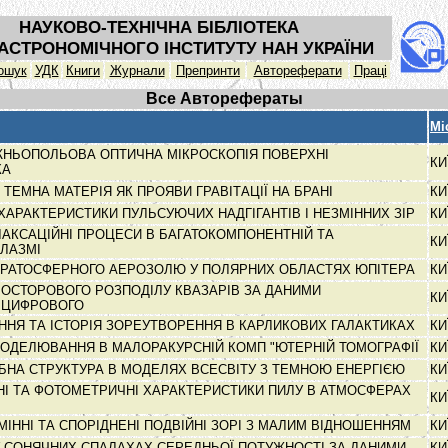
НАУКОВО-ТЕХНІЧНА БІБЛІОТЕКА
АСТРОНОМІЧНОГО ІНСТИТУТУ НАН УКРАЇНИ
ошук
УДК
Книги
Журнали
Препринти
Автореферати
Праці
Все Авторефераты
Мі
НЬОПОЛЬОВА ОПТИЧНА МІКРОСКОПІЯ ПОВЕРХНІ
КИ
КА
І ТЕМНА МАТЕРІЯ ЯК ПРОЯВИ ГРАВІТАЦІЇ НА БРАНІ
КИ
І ХАРАКТЕРИСТИКИ ПУЛЬСУЮЧИХ НАДГІГАНТІВ І НЕЗМІННИХ ЗІР
КИ
ЛАКСАЦІЙНІ ПРОЦЕСИ В БАГАТОКОМПОНЕНТНІЙ ТА
КИ
ПЛАЗМІ
ТРАТОСФЕРНОГО АЕРОЗОЛЮ У ПОЛЯРНИХ ОБЛАСТЯХ ЮПІТЕРА
КИ
РОСТОРОВОГО РОЗПОДІЛУ КВАЗАРІВ ЗА ДАНИМИ
КИ
О ЦИФРОВОГО
ННЯ ТА ІСТОРІЯ ЗОРЕУТВОРЕННЯ В КАРЛИКОВИХ ГАЛАКТИКАХ
КИ
ОДЕЛЮВАННЯ В МАЛОРАКУРСНІЙ КОМП "ЮТЕРНІЙ ТОМОГРАФІЇ
КИ
НА СТРУКТУРА В МОДЕЛЯХ ВСЕСВІТУ З ТЕМНОЮ ЕНЕРГІЄЮ
КИ
І ТА ФОТОМЕТРИЧНІ ХАРАКТЕРИСТИКИ ПИЛУ В АТМОСФЕРАХ
КИ
ЗМІННІ ТА СПОРІДНЕНІ ПОДВІЙНІ ЗОРІ З МАЛИМ ВІДНОШЕННЯМ
КИ
 У СОНЯЧНИХ СПАЛАХАХ СЕРЕДНЬОЇ ПОТУЖНОСТІ ЗА ДАНИМИ
КИ