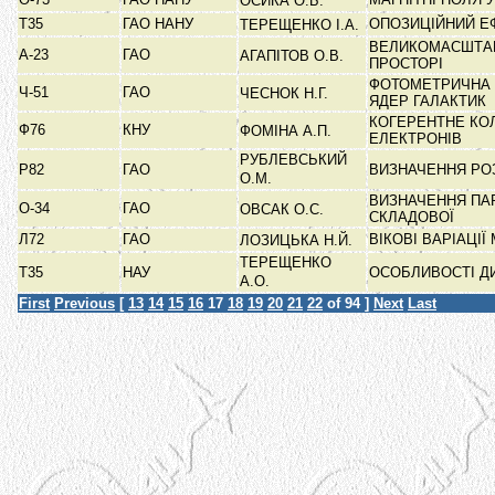
ОСИКА О.Б.
Т35
ГАО НАНУ
ОПОЗИЦІЙНИЙ Е
ТЕРЕЩЕНКО І.А.
ВЕЛИКОМАСШТАБ
А-23
ГАО
АГАПІТОВ О.В.
ПРОСТОРІ
ФОТОМЕТРИЧНА 
Ч-51
ГАО
ЧЕСНОК Н.Г.
ЯДЕР ГАЛАКТИК
КОГЕРЕНТНЕ КО
Ф76
КНУ
ФОМІНА А.П.
ЕЛЕКТРОНІВ
РУБЛЕВСЬКИЙ
Р82
ГАО
ВИЗНАЧЕННЯ РО
О.М.
ВИЗНАЧЕННЯ ПА
О-34
ГАО
ОВСАК О.С.
СКЛАДОВОЇ
Л72
ГАО
ВІКОВІ ВАРІАЦІ
ЛОЗИЦЬКА Н.Й.
ТЕРЕЩЕНКО
Т35
НАУ
ОСОБЛИВОСТІ Д
А.О.
First
Previous
[
13
14
15
16
17
18
19
20
21
22
of 94 ]
Next
Last