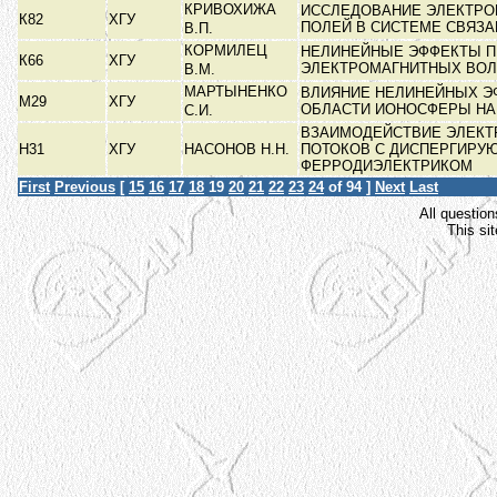
КРИВОХИЖА
ИССЛЕДОВАНИЕ ЭЛЕКТР
К82
ХГУ
ПОЛЕЙ В СИСТЕМЕ СВЯЗ
В.П.
КОРМИЛЕЦ
НЕЛИНЕЙНЫЕ ЭФФЕКТЫ П
К66
ХГУ
ЭЛЕКТРОМАГНИТНЫХ ВО
В.М.
МАРТЫНЕНКО
ВЛИЯНИЕ НЕЛИНЕЙНЫХ ЭФ
М29
ХГУ
ОБЛАСТИ ИОНОСФЕРЫ Н
С.И.
ВЗАИМОДЕЙСТВИЕ ЭЛЕК
Н31
ХГУ
НАСОНОВ Н.Н.
ПОТОКОВ С ДИСПЕРГИРУ
ФЕРРОДИЭЛЕКТРИКОМ
First
Previous
[
15
16
17
18
19
20
21
22
23
24
of 94 ]
Next
Last
All question
This si