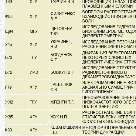
Т89
ХГУ
ТУРЧИН В.В.
ПРОВОДЯЩИХ ТЕЛАХ, ПО
ПЛАЗМЕННЫМИ СЛОЯМИ
ВОПРОСЫ РАСПРОСТРАНЕ
ФИЛИПЕНКО
Ф53
ХГУ
ВЗАИМОДЕЙСТВИЯ ЭЛЕК
В.Е.
ВОЛН
ИССЛЕДОВАНИЕ ГИДРАТА
ЩЕГОЛЕВА
Щ94
МГУ
БИОПОЛИМЕРОВ МЕТОДОМ
Т.Ю.
ДИЭЛЕКТРОМЕТРИИ
УКРАИНЕЦ
ИССЛЕДОВАНИЕ РЕЗОНАН
У45
ХГУ
РАССЕЯНИЯ ЭЛЕКТРОМАГ
Н.И.
ДИФРАКЦИЯ ЭЛЕКТРОМАГ
БОГДАНОВ
Б73
ТГУ
НЕКОТОРЫХ СЛОИСТЫХ
Ф.Г.
ДИЭЛЕКТРИЧЕСКИХ СТРУ
ИССЛЕДОВАНИЕ СТРУКТУ
Б72
ИРЭ
БОВКУН В.П.
РАДИОИСТОЧНИКОВ В
ДЕКАМЕТРОВОМДИАПАЗО
ЭЛЕКТРОМАГНИТНЫЕ ВОЛ
ГРЕБЕНЮК
Г79
ХГУ
АКСИАЛЬНО СИММЕТРИЧ
С.В.
ГИРОТРОПНЫХ
ПРЕОБРАЗОВАНИЕ ЭНЕРГ
Ж42
ТГУ
ЖГЕНТИ Т.Г.
НИЗКОЧАСТОТНОГО ЭЛЕК
ПОЛЯ В ЭНЕРГИЮ
РАСПРОСТРАНЕНИЕ ВОЛН
Ж85
ХГУ
ЖУК Н.П.
СТАТИСТИЧЕСКИ НЕРЕГУ
СЛОИСТЫХ ВОЛНОВОДАХ
КЕВАНИШВИЛИ
МЕТОД ОРТОГОНАЛЬНЫХ 
К33
ХГУ
ТЕОРИИ ДИФРАКЦИИ
Г.Ш.