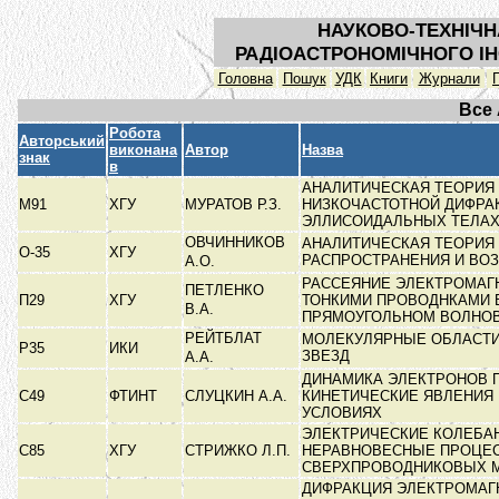
НАУКОВО-ТЕХНІЧН
РАДІОАСТРОНОМІЧНОГО ІН
Головна
Пошук
УДК
Книги
Журнали
Все
Робота
Авторський
виконана
Автор
Назва
знак
в
АНАЛИТИЧЕСКАЯ ТЕОРИЯ
М91
ХГУ
МУРАТОВ Р.З.
НИЗКОЧАСТОТНОЙ ДИФРА
ЭЛЛИСОИДАЛЬНЫХ ТЕЛА
ОВЧИННИКОВ
АНАЛИТИЧЕСКАЯ ТЕОРИЯ
О-35
ХГУ
РАСПРОСТРАНЕНИЯ И ВО
А.О.
РАССЕЯНИЕ ЭЛЕКТРОМАГ
ПЕТЛЕНКО
П29
ХГУ
ТОНКИМИ ПРОВОДНКАМИ 
В.А.
ПРЯМОУГОЛЬНОМ ВОЛНО
РЕЙТБЛАТ
МОЛЕКУЛЯРНЫЕ ОБЛАСТИ
Р35
ИКИ
ЗВЕЗД
А.А.
ДИНАМИКА ЭЛЕКТРОНОВ 
С49
ФТИНТ
СЛУЦКИН А.А.
КИНЕТИЧЕСКИЕ ЯВЛЕНИЯ 
УСЛОВИЯХ
ЭЛЕКТРИЧЕСКИЕ КОЛЕБА
С85
ХГУ
СТРИЖКО Л.П.
НЕРАВНОВЕСНЫЕ ПРОЦЕ
СВЕРХПРОВОДНИКОВЫХ 
ДИФРАКЦИЯ ЭЛЕКТРОМАГ