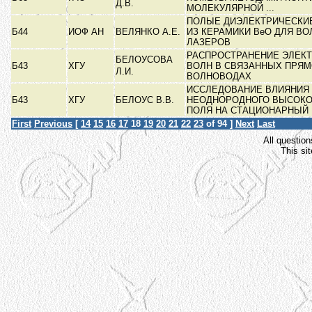
Д.В.
МОЛЕКУЛЯРНОЙ ...
ПОЛЫЕ ДИЭЛЕКТРИЧЕСКИ
Б44
ИОФ АН
ВЕЛЯНКО А.Е.
ИЗ КЕРАМИКИ BeO ДЛЯ В
ЛАЗЕРОВ
РАСПРОСТРАНЕНИЕ ЭЛЕК
БЕЛОУСОВА
Б43
ХГУ
ВОЛН В СВЯЗАННЫХ ПРЯ
Л.И.
ВОЛНОВОДАХ
ИССЛЕДОВАНИЕ ВЛИЯНИЯ
Б43
ХГУ
БЕЛОУС В.В.
НЕОДНОРОДНОГО ВЫСОКО
ПОЛЯ НА СТАЦИОНАРНЫЙ .
First
Previous
[
14
15
16
17
18
19
20
21
22
23
of 94 ]
Next
Last
All question
This si