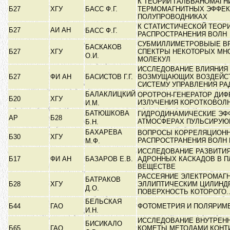
К ТЕОРИИ ГАЛЬВАНОМАГН
Б27
ХГУ
БАСС Ф.Г.
ТЕРМОМАГНИТНЫХ ЭФФЕК
ПОЛУПРОВОДНИКАХ
К СТАТИСТИЧЕСКОЙ ТЕОР
Б27
АИ АН
БАСС Ф.Г.
РАСПРОСТРАНЕНИЯ ВОЛН
СУБМИЛЛИМЕТРОВЫЫЕ В
БАСКАКОВ
Б27
ХГУ
СПЕКТРЫ НЕКОТОРЫХ МН
О.И.
МОЛЕКУЛ
ИССЛЕДОВАНИЕ ВЛИЯНИЯ
Б27
ФИ АН
БАСИСТОВ Г.Г.
ВОЗМУЩАЮЩИХ ВОЗДЕЙСТ
СИСТЕМУ УПРАВЛЕНИЯ Р
БАЛАКЛИЦКИЙ
ОРОТРОН-ГЕНЕРАТОР ДИ
Б20
ХГУ
ИЗЛУЧЕНИЯ КОРОТКОВОЛ
И.М.
БАТЮШКОВА
ГИДРОДИНАМИЧЕСКИЕ ЭФ
АР
Б28
АТМОСФЕРАХ ПУЛЬСИРУЮ
Б.Н.
БАХАРЕВА
ВОПРОСЫ КОРРЕЛЯЦИОНН
Б30
ХГУ
РАСПРОСТРАНЕНИЯ ВОЛН
М.Ф.
ИССЛЕДОВАНИЕ РАЗВИТИЯ
Б17
ФИ АН
БАЗАРОВ Е.В.
АДРОННЫХ КАСКАДОВ В 
ВЕЩЕСТВЕ
РАССЕЯНИЕ ЭЛЕКТРОМАГ
БАТРАКОВ
Б28
ХГУ
ЭЛЛИПТИЧЕСКИМ ЦИЛИНД
Д.О.
ПОВЕРХНОСТЬ КОТОРОГО.
БЕЛЬСКАЯ
Б44
ГАО
ФОТОМЕТРИЯ И ПОЛЯРИМ
И.Н.
ИССЛЕДОВАНИЕ ВНУТРЕН
БИСИКАЛО
Б65
ГАО
КОМЕТЫ МЕТОДАМИ КОНТ