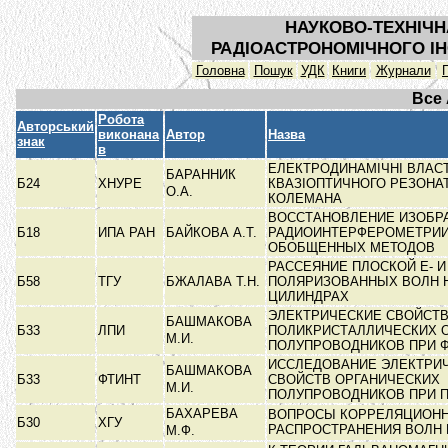
НАУКОВО-ТЕХНІЧН
РАДІОАСТРОНОМІЧНОГО ІН
Головна
Пошук
УДК
Книги
Журнали
Все
Робота
Авторський
виконана
Автор
Назва
знак
в
ЕЛЕКТРОДИНАМІЧНІ ВЛАС
БАРАННИК
Б24
ХНУРЕ
КВАЗІОПТИЧНОГО РЕЗОНАТ
О.А.
КОЛЕМАНА
ВОССТАНОВЛЕНИЕ ИЗОБР
Б18
ИПА РАН
БАЙКОВА А.Т.
РАДИОИНТЕРФЕРОМЕТРИИ
ОБОБЩЕННЫХ МЕТОДОВ
РАССЕЯНИЕ ПЛОСКОЙ Е- И 
Б58
ТГУ
БЖАЛАВА Т.Н.
ПОЛЯРИЗОВАННЫХ ВОЛН Н
ЦИЛИНДРАХ
ЭЛЕКТРИЧЕСКИЕ СВОЙСТ
БАШМАКОВА
Б33
ЛПИ
ПОЛИКРИСТАЛЛИЧЕСКИХ 
М.И.
ПОЛУПРОВОДНИКОВ ПРИ 
ИССЛЕДОВАНИЕ ЭЛЕКТРИ
БАШМАКОВА
Б33
ФТИНТ
СВОЙСТВ ОРГАНИЧЕСКИХ
М.И.
ПОЛУПРОВОДНИКОВ ПРИ 
БАХАРЕВА
ВОПРОСЫ КОРРЕЛЯЦИОНН
Б30
ХГУ
РАСПРОСТРАНЕНИЯ ВОЛН
М.Ф.