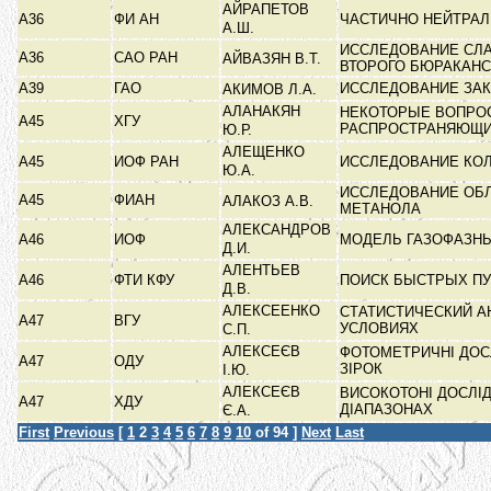
АЙРАПЕТОВ
А36
ФИ АН
ЧАСТИЧНО НЕЙТРА
А.Ш.
ИССЛЕДОВАНИЕ СЛА
А36
САО РАН
АЙВАЗЯН В.Т.
ВТОРОГО БЮРАКАН
А39
ГАО
ИССЛЕДОВАНИЕ ЗА
АКИМОВ Л.А.
АЛАНАКЯН
НЕКОТОРЫЕ ВОПРО
А45
ХГУ
РАСПРОСТРАНЯЮЩИ
Ю.Р.
АЛЕЩЕНКО
А45
ИОФ РАН
ИССЛЕДОВАНИЕ КО
Ю.А.
ИССЛЕДОВАНИЕ ОБЛ
А45
ФИАН
АЛАКОЗ А.В.
МЕТАНОЛА
АЛЕКСАНДРОВ
А46
ИОФ
МОДЕЛЬ ГАЗОФАЗН
Д.И.
АЛЕНТЬЕВ
А46
ФТИ КФУ
ПОИСК БЫСТРЫХ ПУ
Д.В.
АЛЕКСЕЕНКО
СТАТИСТИЧЕСКИЙ А
А47
ВГУ
УСЛОВИЯХ
С.П.
АЛЕКСЕЄВ
ФОТОМЕТРИЧНІ ДОС
А47
ОДУ
ЗІРОК
І.Ю.
АЛЕКСЕЄВ
ВИСОКОТОНІ ДОСЛІД
А47
ХДУ
ДІАПАЗОНАХ
Є.А.
First
Previous
[
1
2
3
4
5
6
7
8
9
10
of 94 ]
Next
Last