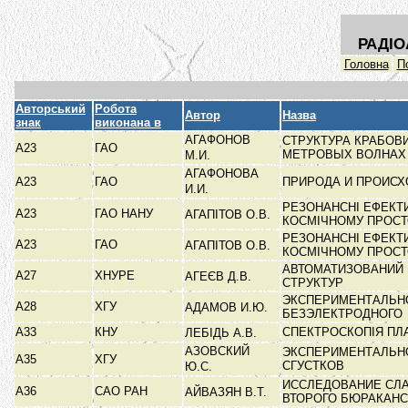
РАДІО
Головна
П
Авторський
Робота
Автор
Назва
знак
виконана в
АГАФОНОВ
СТРУКТУРА КРАБОВ
А23
ГАО
МЕТРОВЫХ ВОЛНА
М.И.
АГАФОНОВА
А23
ГАО
ПРИРОДА И ПРОИС
И.И.
РЕЗОНАНСНІ ЕФЕКТ
А23
ГАО НАНУ
АГАПІТОВ О.В.
КОСМІЧНОМУ ПРОС
РЕЗОНАНСНІ ЕФЕКТ
А23
ГАО
АГАПІТОВ О.В.
КОСМІЧНОМУ ПРОС
АВТОМАТИЗОВАНИЙ 
А27
ХНУРЕ
АГЕЄВ Д.В.
СТРУКТУР
ЭКСПЕРИМЕНТАЛЬНО
А28
ХГУ
АДАМОВ И.Ю.
БЕЗЭЛЕКТРОДНОГО
А33
КНУ
СПЕКТРОСКОПІЯ ПЛ
ЛЕБІДЬ А.В.
АЗОВСКИЙ
ЭКСПЕРИМЕНТАЛЬН
А35
ХГУ
СГУСТКОВ
Ю.С.
ИССЛЕДОВАНИЕ СЛА
А36
САО РАН
АЙВАЗЯН В.Т.
ВТОРОГО БЮРАКАН