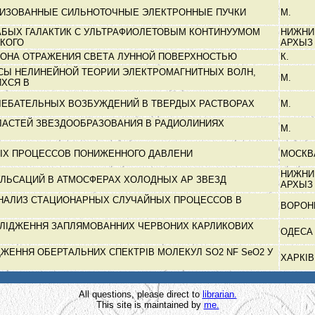
ЛИЗОВАННЫЕ СИЛЬНОТОЧНЫЕ ЭЛЕКТРОННЫЕ ПУЧКИ
М.
БЫХ ГАЛАКТИК С УЛЬТРАФИОЛЕТОВЫМ КОНТИНУУМОМ
НИЖНИ
СКОГО
АРХЫ
КОНА ОТРАЖЕНИЯ СВЕТА ЛУННОЙ ПОВЕРХНОСТЬЮ
К.
СЫ НЕЛИНЕЙНОЙ ТЕОРИИ ЭЛЕКТРОМАГНИТНЫХ ВОЛН,
М.
ХСЯ В
ЛЕБАТЕЛЬНЫХ ВОЗБУЖДЕНИЙ В ТВЕРДЫХ РАСТВОРАХ
М.
АСТЕЙ ЗВЕЗДООБРАЗОВАНИЯ В РАДИОЛИНИЯХ
М.
ЫХ ПРОЦЕССОВ ПОНИЖЕННОГО ДАВЛЕНИ
МОСК
НИЖНИ
ЛЬСАЦИЙ В АТМОСФЕРАХ ХОЛОДНЫХ АР ЗВЕЗД
АРХЫ
НАЛИЗ СТАЦИОНАРНЫХ СЛУЧАЙНЫХ ПРОЦЕССОВ В
ВОРО
ЛІДЖЕННЯ ЗАПЛЯМОВАННИХ ЧЕРВОНИХ КАРЛИКОВИХ
ОДЕС
ЖЕННЯ ОБЕРТАЛЬНИХ СПЕКТРІВ МОЛЕКУЛ SO2 NF SeO2 У
ХАРКІ
All questions, please direct to
librarian.
This site is maintained by
me.