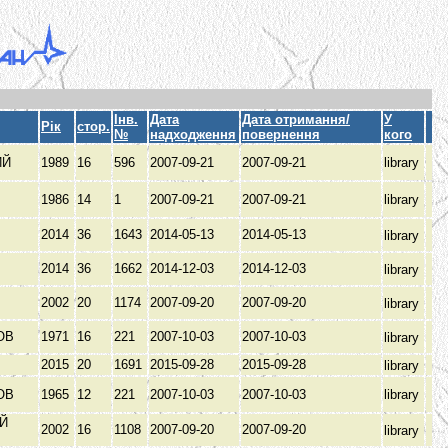
Інв.
Дата
Дата отримання/
У
Рік
стор.
№
надходження
повернення
кого
ИЙ
1989
16
596
2007-09-21
2007-09-21
library
1986
14
1
2007-09-21
2007-09-21
library
2014
36
1643
2014-05-13
2014-05-13
library
2014
36
1662
2014-12-03
2014-12-03
library
В
2002
20
1174
2007-09-20
2007-09-20
library
ОВ
1971
16
221
2007-10-03
2007-10-03
library
2015
20
1691
2015-09-28
2015-09-28
library
ОВ
1965
12
221
2007-10-03
2007-10-03
library
Й
2002
16
1108
2007-09-20
2007-09-20
library
З