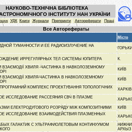
НАУКОВО-ТЕХНІЧНА БІБЛІОТЕКА
АСТРОНОМІЧНОГО ІНСТИТУТУ НАН УКРАЇНИ
ошук
УДК
Книги
Журнали
Препринти
Автореферати
Праці
Все Авторефераты
Місто
ИДНОЙ ТУМАННОСТИ И ЕЕ РАДИОИЗЛУЧЕНИЕ НА
ГОРЬК
Х
ХОЖДЕНИЕ ИРРЕГУЛЯРНЫХ ТЕЛ СИСТЕМЫ ЮПИТЕРА
К.
И ВЗАЄМОДІЇ ХВИЛЯ -ЧАСТИНКА В НАВКОЛОЗЕМНОМУ
КИЇВ
ТОРІ
И ВЗАЄМОДІЇ ХВИЛЯ-ЧАСТИНКА В НАВКОЛОЗЕМНОМУ
КИЇВ
ТОРІ
ПРОГРАМНИЙ КОМПЛЕКС ПРОЕКТУВАННЯ ТОПОЛОГІЧНИХ
ХАРКІ
Е ИССЛЕДОВАНИЕ РАССЕЯНИЯ СВЧ В ПЛАЗМЕ
ХАРЬК
АЗМИ ЕЛЕКТРОДУГОВОГО РОЗРЯДУ МІЖ КОМПОЗИТНИМИ
КИЇВ
ОЕ ИССЛЕДОВАНИЕ ВЗАИМОДЕЙСТВИЯ ПЛАЗМЕННЫХ
ХАРЬК
БЫХ ГАЛАКТИК С УЛЬТРАФИОЛЕТОВЫМ КОНТИНУУМОМ
НИЖНИ
СКОГО
АРХЫ