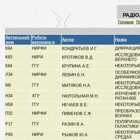
РАДІО
Головна
П
Авторський
Робота
Автор
Назва
знак
виконана в
К64
НИРФИ
ДИФРАКЦИЯ
КОНДРАТЬЕВ И.Г.
ИССЛЕДОВА
К83
НИРИ
КРОТИКОВ В.Д.
ВЕРХНЕГО
К84
ГГУ
НЕКОТОРЫЕ
КРУПИНА А.Е.
ОСОБЕННОС
Л34
НИРФИ
ЛЕВИН Б.Н.
ДИНАМИКОЙ
НЕКОТОРЫЕ
М6
ГГУ
МИТЯКОВ Н.А.
ИССЛЕДОВ
ИЗУЧЕНИЕ 
Н34
ХГУ
НАУГОЛЬНАЯ М.Н.
РАТАН-600
Н59
ГГУ
НЕКОТОРЫЕ
НЕЧАЕВ В.Е.
ПРЕОБРАЗО
П32
НИРФИ
ПИМЕНОВ С.Ф.
ВОЛНАХ
ПОЛЯРИЗАЦ
Р17
ГГУ
РАЗИН В.А.
ГАЛАКТИКИ
НЕКОТОРЫЕ
Р93
НИРИ
РЫЖОВ Ю.А.
СРЕДАХ