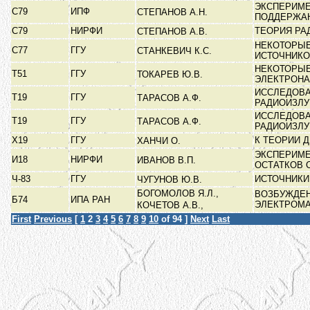
ЭКСПЕРИМЕ
С79
ИПФ
СТЕПАНОВ А.Н.
ПОДДЕРЖА
С79
НИРФИ
ТЕОРИЯ РА
СТЕПАНОВ А.В.
НЕКОТОРЫЕ
С77
ГГУ
СТАНКЕВИЧ К.С.
ИСТОЧНИК
НЕКОТОРЫЕ
Т51
ГГУ
ТОКАРЕВ Ю.В.
ЭЛЕКТРОН
ИССЛЕДОВА
Т19
ГГУ
ТАРАСОВ А.Ф.
РАДИОИЗЛ
ИССЛЕДОВА
Т19
ГГУ
ТАРАСОВ А.Ф.
РАДИОИЗЛ
Х19
ГГУ
К ТЕОРИИ 
ХАНЧИ О.
ЭКСПЕРИМЕ
И18
НИРФИ
ИВАНОВ В.П.
ОСТАТКОВ
Ч-83
ГГУ
ИСТОЧНИКИ
ЧУГУНОВ Ю.В.
БОГОМОЛОВ Я.Л.,
ВОЗБУЖДЕН
Б74
ИПА РАН
ЭЛЕКТРОМ
КОЧЕТОВ А.В.,
First
Previous
[
1
2
3
4
5
6
7
8
9
10
of 94 ]
Next
Last