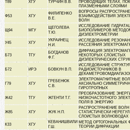
Т89
ХГУ
ТУРЧИН В.В.
ПРОВОДЯЩИХ ТЕЛАХ, ПО
ПЛАЗМЕННЫМИ СЛОЯМИ
ВОПРОСЫ РАСПРОСТРАНЕ
ФИЛИПЕНКО
Ф53
ХГУ
ВЗАИМОДЕЙСТВИЯ ЭЛЕК
В.Е.
ВОЛН
ИССЛЕДОВАНИЕ ГИДРАТА
ЩЕГОЛЕВА
Щ94
МГУ
БИОПОЛИМЕРОВ МЕТОДОМ
Т.Ю.
ДИЭЛЕКТРОМЕТРИИ
УКРАИНЕЦ
ИССЛЕДОВАНИЕ РЕЗОНАН
У45
ХГУ
РАССЕЯНИЯ ЭЛЕКТРОМАГ
Н.И.
ДИФРАКЦИЯ ЭЛЕКТРОМАГ
БОГДАНОВ
Б73
ТГУ
НЕКОТОРЫХ СЛОИСТЫХ
Ф.Г.
ДИЭЛЕКТРИЧЕСКИХ СТРУ
ИССЛЕДОВАНИЕ СТРУКТУ
Б72
ИРЭ
БОВКУН В.П.
РАДИОИСТОЧНИКОВ В
ДЕКАМЕТРОВОМДИАПАЗО
ЭЛЕКТРОМАГНИТНЫЕ ВОЛ
ГРЕБЕНЮК
Г79
ХГУ
АКСИАЛЬНО СИММЕТРИЧ
С.В.
ГИРОТРОПНЫХ
ПРЕОБРАЗОВАНИЕ ЭНЕРГ
Ж42
ТГУ
ЖГЕНТИ Т.Г.
НИЗКОЧАСТОТНОГО ЭЛЕК
ПОЛЯ В ЭНЕРГИЮ
РАСПРОСТРАНЕНИЕ ВОЛН
Ж85
ХГУ
ЖУК Н.П.
СТАТИСТИЧЕСКИ НЕРЕГУ
СЛОИСТЫХ ВОЛНОВОДАХ
КЕВАНИШВИЛИ
МЕТОД ОРТОГОНАЛЬНЫХ 
К33
ХГУ
ТЕОРИИ ДИФРАКЦИИ
Г.Ш.