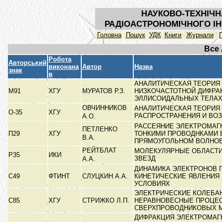
НАУКОВО-ТЕХНІЧН
РАДІОАСТРОНОМІЧНОГО ІН
Головна
Пошук
УДК
Книги
Журнали
Все
Робота
Авторський
виконана
Автор
Назва
знак
в
АНАЛИТИЧЕСКАЯ ТЕОРИЯ
М91
ХГУ
МУРАТОВ Р.З.
НИЗКОЧАСТОТНОЙ ДИФРА
ЭЛЛИСОИДАЛЬНЫХ ТЕЛА
ОВЧИННИКОВ
АНАЛИТИЧЕСКАЯ ТЕОРИЯ
О-35
ХГУ
РАСПРОСТРАНЕНИЯ И ВО
А.О.
РАССЕЯНИЕ ЭЛЕКТРОМАГ
ПЕТЛЕНКО
П29
ХГУ
ТОНКИМИ ПРОВОДНКАМИ 
В.А.
ПРЯМОУГОЛЬНОМ ВОЛНО
РЕЙТБЛАТ
МОЛЕКУЛЯРНЫЕ ОБЛАСТИ
Р35
ИКИ
ЗВЕЗД
А.А.
ДИНАМИКА ЭЛЕКТРОНОВ 
С49
ФТИНТ
СЛУЦКИН А.А.
КИНЕТИЧЕСКИЕ ЯВЛЕНИЯ 
УСЛОВИЯХ
ЭЛЕКТРИЧЕСКИЕ КОЛЕБА
С85
ХГУ
СТРИЖКО Л.П.
НЕРАВНОВЕСНЫЕ ПРОЦЕ
СВЕРХПРОВОДНИКОВЫХ 
ДИФРАКЦИЯ ЭЛЕКТРОМАГ