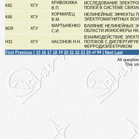
КРИВОХИЖА
ИССЛЕДОВАНИЕ ЭЛЕКТР
К82
ХГУ
ПОЛЕЙ В СИСТЕМЕ СВЯЗ
В.П.
КОРМИЛЕЦ
НЕЛИНЕЙНЫЕ ЭФФЕКТЫ П
К66
ХГУ
ЭЛЕКТРОМАГНИТНЫХ ВО
В.М.
МАРТЫНЕНКО
ВЛИЯНИЕ НЕЛИНЕЙНЫХ ЭФ
М29
ХГУ
ОБЛАСТИ ИОНОСФЕРЫ Н
С.И.
ВЗАИМОДЕЙСТВИЕ ЭЛЕК
Н31
ХГУ
НАСОНОВ Н.Н.
ПОТОКОВ С ДИСПЕРГИРУ
ФЕРРОДИЭЛЕКТРИКОМ
First
Previous
[
15
16
17
18
19
20
21
22
23
24
of 94 ]
Next
Last
All question
This si