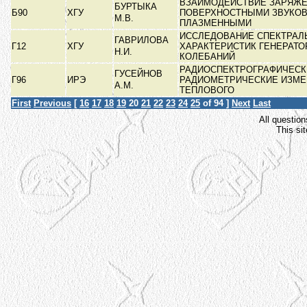
ВЗАИМОДЕЙСТВИЕ ЗАРЯЖЕ
БУРТЫКА
Б90
ХГУ
ПОВЕРХНОСТНЫМИ ЗВУКО
М.В.
ПЛАЗМЕННЫМИ
ИССЛЕДОВАНИЕ СПЕКТРАЛ
ГАВРИЛОВА
Г12
ХГУ
ХАРАКТЕРИСТИК ГЕНЕРАТО
Н.И.
КОЛЕБАНИЙ
РАДИОСПЕКТРОГРАФИЧЕСК
ГУСЕЙНОВ
Г96
ИРЭ
РАДИОМЕТРИЧЕСКИЕ ИЗМЕ
А.М.
ТЕПЛОВОГО
First
Previous
[
16
17
18
19
20
21
22
23
24
25
of 94 ]
Next
Last
All question
This si