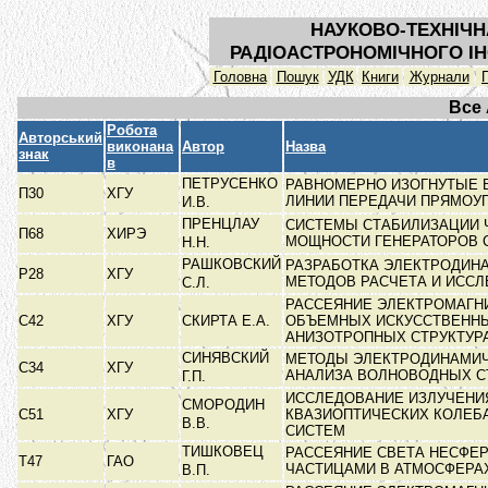
НАУКОВО-ТЕХНІЧН
РАДІОАСТРОНОМІЧНОГО ІН
Головна
Пошук
УДК
Книги
Журнали
Все
Робота
Авторський
виконана
Автор
Назва
знак
в
ПЕТРУСЕНКО
РАВНОМЕРНО ИЗОГНУТЫЕ
П30
ХГУ
ЛИНИИ ПЕРЕДАЧИ ПРЯМОУ
И.В.
ПРЕНЦЛАУ
СИСТЕМЫ СТАБИЛИЗАЦИИ 
П68
ХИРЭ
МОЩНОСТИ ГЕНЕРАТОРОВ 
Н.Н.
РАШКОВСКИЙ
РАЗРАБОТКА ЭЛЕКТРОДИН
Р28
ХГУ
МЕТОДОВ РАСЧЕТА И ИСС
С.Л.
РАССЕЯНИЕ ЭЛЕКТРОМАГН
С42
ХГУ
СКИРТА Е.А.
ОБЪЕМНЫХ ИСКУССТВЕНН
АНИЗОТРОПНЫХ СТРУКТУР
СИНЯВСКИЙ
МЕТОДЫ ЭЛЕКТРОДИНАМИ
С34
ХГУ
АНАЛИЗА ВОЛНОВОДНЫХ С
Г.П.
ИССЛЕДОВАНИЕ ИЗЛУЧЕНИ
СМОРОДИН
С51
ХГУ
КВАЗИОПТИЧЕСКИХ КОЛЕБ
В.В.
СИСТЕМ
ТИШКОВЕЦ
РАССЕЯНИЕ СВЕТА НЕСФЕ
Т47
ГАО
ЧАСТИЦАМИ В АТМОСФЕРА
В.П.