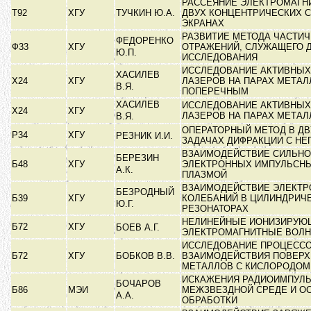
РАССЕЯНИЕ ЭЛЕКТРОМАГН
Т92
ХГУ
ТУЧКИН Ю.А.
ДВУХ КОНЦЕНТРИЧЕСКИХ 
ЭКРАНАХ
РАЗВИТИЕ МЕТОДА ЧАСТИ
ФЕДОРЕНКО
Ф33
ХГУ
ОТРАЖЕНИЙ, СЛУЖАЩЕГО 
Ю.П.
ИССЛЕДОВАНИЯ
ИССЛЕДОВАНИЕ АКТИВНЫХ
ХАСИЛЕВ
Х24
ХГУ
ЛАЗЕРОВ НА ПАРАХ МЕТАЛ
В.Я.
ПОПЕРЕЧНЫМ
ХАСИЛЕВ
ИССЛЕДОВАНИЕ АКТИВНЫХ
Х24
ХГУ
ЛАЗЕРОВ НА ПАРАХ МЕТА
В.Я.
ОПЕРАТОРНЫЙ МЕТОД В Д
Р34
ХГУ
РЕЗНИК И.И.
ЗАДАЧАХ ДИФРАКЦИИ С Н
ВЗАИМОДЕЙСТВИЕ СИЛЬН
БЕРЕЗИН
Б48
ХГУ
ЭЛЕКТРОННЫХ ИМПУЛЬСНЫ
А.К.
ПЛАЗМОЙ
ВЗАИМОДЕЙСТВИЕ ЭЛЕКТ
БЕЗРОДНЫЙ
Б39
ХГУ
КОЛЕБАНИЙ В ЦИЛИНДРИЧ
Ю.Г.
РЕЗОНАТОРАХ
НЕЛИНЕЙНЫЕ ИОНИЗИРУЮ
Б72
ХГУ
БОЕВ А.Г.
ЭЛЕКТРОМАГНИТНЫЕ ВОЛН
ИССЛЕДОВАНИЕ ПРОЦЕСС
Б72
ХГУ
БОБКОВ В.В.
ВЗАИМОДЕЙСТВИЯ ПОВЕРХ
МЕТАЛЛОВ С КИСЛОРОДО
ИСКАЖЕНИЯ РАДИОИМПУЛЬ
БОЧАРОВ
Б86
МЭИ
МЕЖЗВЕЗДНОЙ СРЕДЕ И О
А.А.
ОБРАБОТКИ