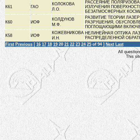
РАССЕЯНИЕ ПОЛЯРИЗОВА
КОЛОКОВА
К61
ГАО
ИЗЛУЧЕНИЯ ПОВЕРХНОСТ
Л.О.
БЕЗАТМОСФЕРНЫХ КОСМ
РАЗВИТИЕ ТЕОРИИ ЛАЗЕ
КОЛДУНОВ
К60
ИОФ
РАЗРУШЕНИЯ, ОБУСЛОВЛ
М.Ф.
ПОГЛОЩАЮЩИМИ ВКЛЮЧ
КОЖЕВНИКОВА
НЕЛИНЕЙНАЯ ОПТИКА ЛА
К58
ИОФ
РАСПРЕДЕЛЕННОЙ ОБРА
И.Н.
First
Previous
[
16
17
18
19
20
21
22
23
24
25
of 94 ]
Next
Last
All question
This si