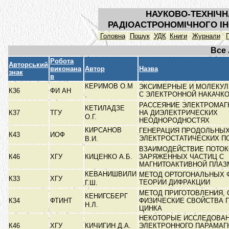
НАУКОВО-ТЕХНІЧН
РАДІОАСТРОНОМІЧНОГО ІН
Головна
Пошук
УДК
Книги
Журнали
Все
Робота
Авторський
виконана
Автор
Назва
знак
в
КЕРИМОВ О.М
ЭКСИМЕРНЫЕ И МОЛЕКУ
К36
ФИ АН
С ЭЛЕКТРОННОЙ НАКАЧК
.
РАССЕЯНИЕ ЭЛЕКТРОМАГ
КЕТИЛАДЗЕ
К37
ТГУ
НА ДИЭЛЕКТРИЧЕСКИХ
О.Г.
НЕОДНОРОДНОСТЯХ
КИРСАНОВ
ГЕНЕРАЦИЯ ПРОДОЛЬНЫХ
К43
ИОФ
ЭЛЕКТРОСТАТИЧЕСКИХ П
В.И.
ВЗАИМОДЕЙСТВИЕ ПОТО
К46
ХГУ
КИЦЕНКО А.Б.
ЗАРЯЖЕННЫХ ЧАСТИЦ С
МАГНИТОАКТИВНОЙ ПЛА
КЕВАНИШВИЛИ
МЕТОД ОРТОГОНАЛЬНЫХ 
К33
ХГУ
ТЕОРИИ ДИФРАКЦИИ
Г.Ш.
МЕТОД ПРИГОТОВЛЕНИЯ, 
КЕНИГСБЕРГ
К34
ФТИНТ
ФИЗИЧЕСКИЕ СВОЙСТВА 
Н.Л.
ЦИНКА
НЕКОТОРЫЕ ИССЛЕДОВА
К46
ХГУ
КИЧИГИН Д.А.
ЭЛЕКТРОННОГО ПАРАМАГ