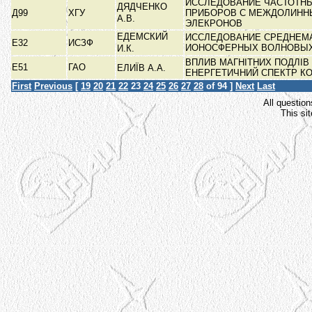
ИССЛЕДОВАНИЕ ЧАСТОТН
ДЯДЧЕНКО
Д99
ХГУ
ПРИБОРОВ С МЕЖДОЛИНН
А.В.
ЭЛЕКРОНОВ
ЕДЕМСКИЙ
ИССЛЕДОВАНИЕ СРЕДНЕ
Е32
ИСЗФ
ИОНОСФЕРНЫХ ВОЛНОВЫ
И.К.
ВПЛИВ МАГНІТНИХ ПОДЛІВ
Е51
ГАО
ЕЛИЇВ А.А.
ЕНЕРГЕТИЧНИЙ СПЕКТР К
First
Previous
[
19
20
21
22
23
24
25
26
27
28
of 94 ]
Next
Last
All question
This si