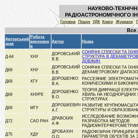
НАУКОВО-ТЕХНІЧН
РАДІОАСТРОНОМІЧНОГО ІН
Головна
Пошук
УДК
Книги
Журнали
Все
Робота
Авторський
виконана
Автор
Назва
знак
в
СОНЯЧНІ СПЛЕСКИ ТА ЇХНЯ
ДОРОВСЬКИЙ
Д-64
ХНУ
СТРУКТУРА В ДЕКАМЕТРОВ
В.В.
ДОВЖИН
ДОРОВСЬКИЙ
СОНЯЧНІ СПЛЕСКИ ТА ЇХНЯ
Д69
ХНУ
ДЕКАМЕТРОВОМУ ДІАПАЗ
В.В.
ДОРОШЕНКО
РАССЕЯНИЕ ЭЛЕКТРОМАГ
Д69
ХГУ
КОНИЧЕСКИМИ И БИКОНИ
В.А.
ТЕОРІЯ ДИФРАКЦІЇ ЕЛЕКТ
ДОРОШЕНКО
Д69
ХНУРЕ
ХВИЛЬ НА НЕОДНОРІДНИХ 
В.О.
СТРУКТУРАХ
ДОРОШКЕВИЧ
РАЗВИТИЕ КРУПНОМАСШТ
Д69
МГУ
СТРУКТУРЫ И ОБРАЗОВАН
А.Г.
ИССЛЕДОВАНИЕ ВОЗМОЖН
ДРАВСКИХ
Д72
САО РАН
РАЗРАБОТКА МЕТОДОВ
А.Ф.
РАДИОИНТЕРФЕРОМЕТРИ
ДРОБАХІН
РАДІОФІЗИЧНІ ПРИНЦИПИ 
Д75
ХДУ
ПАРАМЕТРІВ ОБ*ЄКТІВ ЗА
О.О.