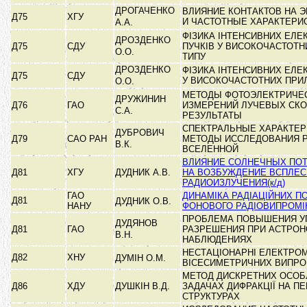
ДРОГАЧЕНКО
ВЛИЯНИЕ КОНТАКТОВ НА 
Д75
ХГУ
И ЧАСТОТНЫЕ ХАРАКТЕРИ
А.А.
ФІЗИКА ІНТЕНСИВНИХ ЕЛЕ
ДРОЗДЕНКО
Д75
СДУ
ПУЧКІВ У ВИСОКОЧАСТОТН
О.О.
ТИПУ
ДРОЗДЕНКО
ФІЗИКА ІНТЕНСИВНИХ ЕЛЕ
Д75
СДУ
У ВИСОКОЧАСТОТНИХ ПРИ
О.О.
МЕТОДЫ ФОТОЭЛЕКТРИЧЕ
ДРУЖИНИН
Д76
ГАО
ИЗМЕРЕНИЙ ЛУЧЕВЫХ СКО
С.А.
РЕЗУЛЬТАТЫ
СПЕКТРАЛЬНЫЕ ХАРАКТЕР
ДУБРОВИЧ
Д79
САО РАН
МЕТОДЫ ИССЛЕДОВАНИЯ 
В.К.
ВСЕЛЕННОЙ
ВЛИЯНИЕ СОЛНЕЧНЫХ ПОТ
Д81
ХГУ
ДУДНИК А.В.
НА ВОЗБУЖДЕНИЕ ВСПЛЕС
РАДИОИЗЛУЧЕНИЯ(к/д)
ГАО
ДИНАМІКА РАДІАЦІЙНИХ ПО
Д81
ДУДНИК О.В.
НАНУ
ФОНОВОГО РАДІОВИПРОМ
ПРОБЛЕМА ПОВЫШЕНИЯ У
ДУДЯНОВ
Д81
ГАО
РАЗРЕШЕНИЯ ПРИ АСТРО
В.Н.
НАБЛЮДЕНИЯХ
НЕСТАЦІОНАРНІ ЕЛЕКТРОМ
Д82
ХНУ
ДУМІН О.М.
ВІСЕСИМЕТРИЧНИХ ВИПР
МЕТОД ДИСКРЕТНИХ ОСОБ
Д86
ХДУ
ДУШКІН В.Д.
ЗАДАЧАХ ДИФРАКЦІЇ НА П
СТРУКТУРАХ