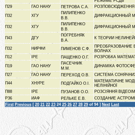
РЕЖИМЕ РСДБ
П29
ГАО НАНУ
РОЗПОВСЮДЖЕННЯ 
ПЕТРОВА С.А.
ПИЛИПЕНКО
П32
ХГУ
ДИФРАКЦИОННЫЙ М
В.В.
ПИЛИПЕНКО
П32
ХГУ
ДИФРАКЦИОННЫЙ М
В.В.
ПОГРЕБНЯК
П43
ДГУ
К ТЕОРИИ НЕЛИНЕ
В.А.
ПРЕОБРАЗОВАНИЕ 
П32
НИРФИ
ПИМЕНОВ С.Ф.
ВОЛНАХ
П12
ІРЕ
РОЗРОБКА МАТЕМАТ
ПАЩЕНКО О.Г.
ПАСЕЧНИК
П19
ГАО НАНУ
ДИНАМІКА ФОТОСФЕ
М.М.
П27
ГАО НАНУ
СИСТЕМА СОНЯЧНИХ
ПЕРЕХОД О.В.
МАТЕМАТИЧНЕ МОД
П44
ХНУРЕ
ПОДГАЙКО О.І.
НЕЛІНІЙНОЇ
П88
ІРЕ
РОЗСІЯННЯ ВІДЕОІ
ПУЗАНОВ О.О.
Р36
ИАФ
СОЗДАНИЕ АСТРОМ
РЕЛЬКЕ Е.В.
First
Previous
[
20
21
22
23
24
25
26
27
28
29
of 94 ]
Next
Last