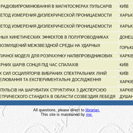
РАДІОВИПРОМІНЮВАННЯ В МАГНІТОСФЕРАХ ПУЛЬСАРІВ
КИЇВ
ЕТОД ИЗМЕРЕНИЯ ДИЭЛЕКРИЧЕСКОЙ ПРОНИЦАЕМОСТИ
ХАРЬ
ЕТОД ИЗМЕРЕНИЯ ДИЭЛЕКРИЧЕСКОЙ ПРОНИЦАЕМОСТИ
ХАРЬ
ЙНЫХ КИНЕТИЧЕСКИХ ЭФФЕКТОВ В ПОЛУПРОВОДНИКАХ
ДОНЕ
ВОЗМУЩЕНИЙ МЕЖЗВЕЗДНОЙ СРЕДЫ НА УДАРНЫХ
ГОРЬ
ИЧНОЇ МОДЕЛІ ДЛЯ РОЗРАХУНКУ НАПІВПРОВІДНИКОВИХ
ХАРКІ
РНИХ ШАРІВ СОНЦЯ ПІД ЧАС СПАЛАХІВ
КИЇВ
 СИЛ ОСЦИЛЯТОРІВ ВИБРАНИХ СПЕКТРАЛЬНИХ ЛІНІЙ
КИЇВ
ЕЛЮВАННЯ ТА ЕКСПЕРИМЕНТАЛЬНІ ДОСЛІДЖЕННЯ
ХАРКІ
МПУЛЬСІВ НА ШАРУВАТИХ СТРУКТУРАХ З ДИСПЕРСІЄЮ
ХАРКІ
ЕТРИЧЕСКОГО СТАНДАТА В ОБЛАСТИ СОЗВЕЗДИЯ ЛЕБЕДЯ
ДУША
All questions, please direct to
librarian.
This site is maintained by
me.