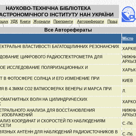
НАУКОВО-ТЕХНІЧНА БІБЛІОТЕКА
АСТРОНОМІЧНОГО ІНСТИТУТУ НАН УКРАЇНИ
ошук
УДК
Книги
Журнали
Препринти
Автореферати
Праці
Все Авторефераты
Місто
ПЕКТРАЛЬНІ ВЛАСТИВОСТІ БАГАТОЩІЛИННИХ РЕЗОНАНСНИХ
ХАРКІ
ЕДОВАНИЕ ЦИФРОВОГО РАДИОСПЕКТРОМЕТРА ДЛЯ
НИЖН
АРХЫ
ОЕ ИССЛЕДОВАНИЕ ПОЛЯРИЗАЦИОННЫХ И
ХАРЬ
 В ФОТОСФЕРЕ СОЛНЦА И ЕГО ИЗМЕНЕНИЕ ПРИ
КИЕВ
Я В 4.3МКМ СО2 ВАТМОСФЕРАХ ВЕНЕРЫ И МАРСА ПРИ
Л.
РОМАГНИТНЫХ ВОЛН НА ЦИЛИНДРИЧЕСКИХ
ХАРК
Х
ЕТРАЛЬНОГО АНАЛИЗА ДЛЯ ВОССТАНОВЛЕНИЯ
НИЖН
Х ИЗОБРАЖЕНИЙ
АРХЫ
НАЛИЗ КООРДИНАТ И СКОРОСТЕЙ ПО НАБЛЮДЕНИЯМ
С.-Пб.
-СЕТИ
ВЯЗНЫХ АНТЕНН ДЛЯ НАБЛЮДЕНИЙ РАДИОИСТОЧНИКОВ В
С.-Пб.