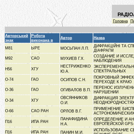
РАДІО
Головна
П
Авторський
Робота
Автор
Назва
знак
виконана в
ДИФРАКЦІЙНІ ТА С
М81
ЫРЕ
МОСЬПАН Л.П.
ДІАФРАГМ
СОЗДАНИЕ И ИССЛ
М92
САО
МУХИЕВ Г.Х.
НАБЛЮДЕНИЯ
НЕСТРИЖЕНКО
ЭКСПЕРЕМЕНТАЛЬН
Н56
ХГУ
СПЕКТРАЛЬНЫХ
Ю.А.
ПОКРОВНЫЙ ЭФФЕКТ
О-74
ГАО
ОСИПОВ С.Н.
ПЕРЕХОДЕ К КРАЮ
ПЕРЕНОС ИЗЛУЧЕНИ
О-36
ГАО
ОГИВАЛОВ В.П.
НАРУШЕНИИ
ОВСЯННИКОВ
ДИФРАКЦИЯ ЭЛЕКТ
О-34
ХГУ
НЕОДНОРОДНОСТЯ
О.И.
ПРИМЕНЕНИЕ БИСП
О-66
САО РАН
ОРЛОВ В.Г.
АСТРОНОМИЧЕСКИ
ПАНАФИДИНА
ОПРЕДЕЛЕНИЕ И А
П16
ИПА РАН
ЕВРОПЕЙСКОЙ GPS
Н.А.
ИСПОЛЬЗОВАНИЕ С
П16
ИПА РАН
ПАНИН М.И.