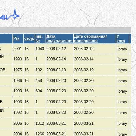
Інв.
Дата
Дата отримання/
У
Рік
стор.
№
надходження
повернення
кого
В
2001
16
1043
2008-02-12
2008-02-12
library
ИЙ
1990
16
1
2008-02-14
2008-02-14
library
З
КОВ
1975
16
102
2008-02-19
2008-02-19
library
1986
16
458
2008-02-20
2008-02-20
library
1990
16
694
2008-02-20
2008-02-20
library
ОВ
1993
16
1
2008-02-20
2008-02-20
library
ИЙ
1992
16
1
2008-02-20
2008-02-20
library
З
2006
16
1312
2008-03-21
2008-03-21
library
2004
16
1266
2008-03-21
2008-03-21
library