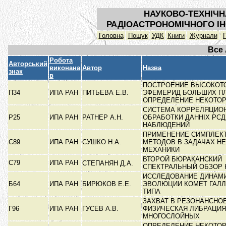
НАУКОВО-ТЕХНІЧН
РАДІОАСТРОНОМІЧНОГО ІН
Головна
Пошук
УДК
Книги
Журнали
Все
Робота
Авторський
виконана
Автор
Назва
знак
в
ПОСТРОЕНИЕ ВЫСОКОТ
П34
ИПА РАН
ПИТЬЕВА Е.В.
ЭФЕМЕРИД БОЛЬШИХ ПЛ
ОПРЕДЕЛЕНИЕ НЕКОТО
СИСТЕМА КОРРЕЛЯЦИО
Р25
ИПА РАН
РАТНЕР А.Н.
ОБРАБОТКИ ДАННІХ РСД
НАБЛЮДЕНИЙ
ПРИМЕНЕНИЕ СИМПЛЕК
С89
ИПА РАН
СУШКО Н.А.
МЕТОДОВ В ЗАДАЧАХ Н
МЕХАНИКИ
ВТОРОЙ БЮРАКАНСКИЙ
С79
ИПА РАН
СТЕПАНЯН Д.А.
СПЕКТРАЛЬНЫЙ ОБЗОР
ИССЛЕДОВАНИЕ ДИНАМ
Б64
ИПА РАН
БИРЮКОВ Е.Е.
ЭВОЛЮЦИИ КОМЕТ ГАЛ
ТИПА
ЗАХВАТ В РЕЗОНАНСНО
Г96
ИПА РАН
ГУСЕВ А.В.
ФИЗИЧЕСКАЯ ЛИБРАЦИЯ
МНОГОСЛОЙНЫХ
ОПРЕДЕЛЕНИЕ НЕКОТО