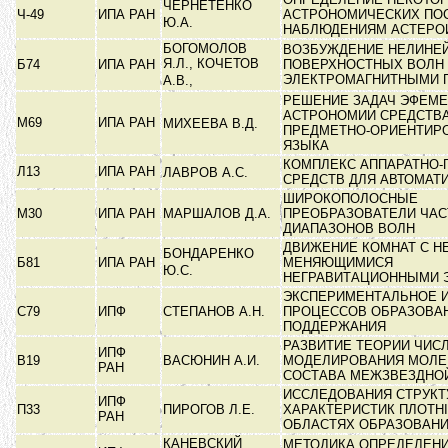
ЧЕРНЕТЕНКО
Ч-49
ИПА РАН
АСТРОНОМИЧЕСКИХ ПО
Ю.А.
НАБЛЮДЕНИЯМ АСТЕР
БОГОМОЛОВ
ВОЗБУЖДЕНИЕ НЕЛИНЕ
Я.Л., КОЧЕТОВ
Б74
ИПА РАН
ПОВЕРХНОСТНЫХ ВОЛН
ЭЛЕКТРОМАГНИТНЫМИ 
А.В.,
РЕШЕНИЕ ЗАДАЧ ЭФЕМ
АСТРОНОМИИ СРЕДСТВ
М69
ИПА РАН
МИХЕЕВА В.Д.
ПРЕДМЕТНО-ОРИЕНТИР
ЯЗЫКА
КОМПЛЕКС АППАРАТНО
Л13
ИПА РАН
ЛАВРОВ А.С.
СРЕДСТВ ДЛЯ АВТОМАТ
ШИРОКОПОЛОСНЫЕ
М30
ИПА РАН
МАРШАЛОВ Д.А.
ПРЕОБРАЗОВАТЕЛИ ЧАС
ДИАПАЗОНОВ ВОЛН
ДВИЖЕНИЕ КОМНАТ С Н
БОНДАРЕНКО
Б81
ИПА РАН
МЕНЯЮЩИМИСЯ
Ю.С.
НЕГРАВИТАЦИОННЫМИ 
ЭКСПЕРИМЕНТАЛЬНОЕ 
С79
ИПФ
СТЕПАНОВ А.Н.
ПРОЦЕССОВ ОБРАЗОВАН
ПОДДЕРЖАНИЯ
РАЗВИТИЕ ТЕОРИИ ЧИС
ИПФ
В19
ВАСЮНИН А.И.
МОДЕЛИРОВАНИЯ МОЛЕ
РАН
СОСТАВА МЕЖЗВЕЗДНО
ИССЛЕДОВАНИЯ СТРУКТУ
ИПФ
П33
ПИРОГОВ Л.Е.
ХАРАКТЕРИСТИК ПЛОТНІ
РАН
ОБЛАСТЯХ ОБРАЗОВАН
КАНЕВСКИЙ
МЕТОДИКА ОПРЕДЕЛЕНИ