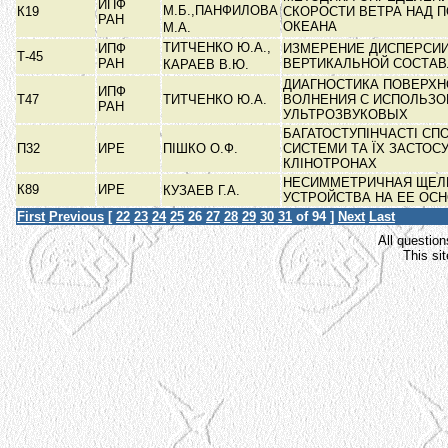
ИПФ
М.Б.,ПАНФИЛОВА
К19
СКОРОСТИ ВЕТРА НАД 
РАН
ОКЕАНА
М.А.
ТИТЧЕНКО Ю.А.,
ИПФ
ИЗМЕРЕНИЕ ДИСПЕРСИ
Т-45
РАН
ВЕРТИКАЛЬНОЙ СОСТА
КАРАЕВ В.Ю.
ДИАГНОСТИКА ПОВЕРХН
ИПФ
Т47
ТИТЧЕНКО Ю.А.
ВОЛНЕНИЯ С ИСПОЛЬЗ
РАН
УЛЬТРОЗВУКОВЫХ
БАГАТОСТУПІНЧАСТІ СП
П32
ИРЕ
ПІШКО О.Ф.
СИСТЕМИ ТА ЇХ ЗАСТОС
КЛІНОТРОНАХ
НЕСИММЕТРИЧНАЯ ЩЕЛ
К89
ИРЕ
КУЗАЕВ Г.А.
УСТРОЙСТВА НА ЕЕ ОС
First
Previous
[
22
23
24
25
26
27
28
29
30
31
of 94 ]
Next
Last
All question
This si