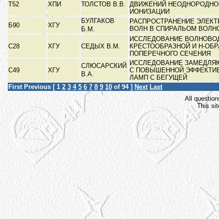
Т52
ХПИ
ТОЛСТОВ В.В.
ДВИЖЕНИЙ НЕОДНОРОДНО
ИОНИЗАЦИИ
БУЛГАКОВ
РАСПРОСТРАНЕНИЕ ЭЛЕК
Б90
ХГУ
ВОЛН В СПИРАЛЬОМ ВОЛ
Б.М.
ИССЛЕДОВАНИЕ ВОЛНОВО
С28
ХГУ
СЕДЫХ В.М.
КРЕСТООБРАЗНОЙ И Н-ОБ
ПОПЕРЕЧНОГО СЕЧЕНИЯ
ИССЛЕДОВАНИЕ ЗАМЕДЛЯ
СЛЮСАРСКИЙ
С49
ХГУ
С ПОВЫШЕННОЙ ЭФФЕКТИ
В.А.
ЛАМП С БЕГУЩЕЙ
First
Previous
[
1
2
3
4
5
6
7
8
9
10
of 94 ]
Next
Last
All question
This si