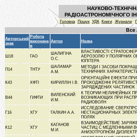
НАУКОВО-ТЕХНІЧН
РАДІОАСТРОНОМІЧНОГО ІН
Головна
Пошук
УДК
Книги
Журнали
Все
Робота
Авторський
виконана
Автор
Назва
знак
в
ВЛАСТИВОСТІ СТРАТОСФЕ
ШАЛИГІНА
Ш18
ГАО
АЕРОЗОЛЮ У ПОЛЯРНИХ О
О.С.
ЮПІТЕРА
ШАЛАМАР
МЕТОДИ І ЗАСОБИ ПОКРА
П14
ТНТУ
ТЕХНИЧНИХ ХАРАКТЕРИСТ
А.М.
ОРІЄНТАЦІЙНІ ЕФЕКТИ ПРИ
К43
ХФТІ
КИРИЛЛІН І.В.
ПРОХОДЖЕННІ РЕЛЯТИВІС
ЗАРЯДЖДЕНИХ ЧАСТИНОК
К ТЕОРИИ НЕЛИНЕЙНЫХ П
ВИЛЕНСКИЙ
В44
ГИФТИ
ВОЗНИКАЮЩИХ ПРИ РАСП
И.М.
РАДИОВОЛН
ИССЛЕДОВАНИЕ СВЕРХПР
Г16
ХГУ
ГАЛКИН А.А.
НЕСТАЦИОНАРНЫХ ЭЛЕКТ
ПОЛЯХ
ВЗАИМОДЕЙСТВИЕ ЗАРЯЖ
КАГАНОВ
К12
ХГУ
ЧАСТИЦ С МЕДЛЕННЫМИ В
М.И.
АНИЗОТРОПНОМ ДИЭЛЕКТ