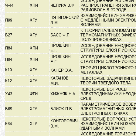
ИССЛЕДОВАНИЕ УСЛОВИЙ
Ч-44
ХПИ
ЧЕПУРА В.Ф.
РАСПРОСТРАНЕНИЯ УЛЬТР
РАДИОВОЛН В ГОРОДЕ
ВЗАИМОДЕЙСТВИЕ ЗАРЯЖЕ
ПЯТИГОРСКИЙ
П99
ХГУ
С МЕДЛЕННЫМИ ЭЛЕКТРО
Л.М.
ВОЛНАМИ
К ТЕОРИИ ГАЛЬВАНОМАГН
Б27
ХГУ
БАСС Ф.Г.
ТЕРМОМАГНИТНЫХ ЭФФЕК
ПОЛУПРОВОДНИКАХ
ПРОШКИН
ИССЛЕДОВАНИЕ НЕОДНОР
П84
ХПИ
СТРУКТУРЫ СЛОЯ F ИОН
Е.Г.
ПРОШКИН
ИССЛЕДОВАНИЕ НЕОДНОР
П84
ХПИ
СТРУКТУРЫ СЛОЯ F ИОН
Е.Г.
ТЕОРИЯ ЦИКЛОТРОННОГО 
К19
ХГУ
КАНЕР Э.А.
МЕТАЛЛАХ
КАГАНОВ
НЕКОТОРЫЕ ЗАДАЧИ КИНЕ
К12
ХГУ
ТЕОРИИ ТВЕРДОГО ТЕЛА
М.И.
НЕКОТОРЫЕ ВОПРОСЫ
Х43
ФТИ
ХИЖНЯК Н.А.
ЭЛЕКТРОДИНАМИКИ НЕОД
СРЕД
ПАРАМЕТРИЧЕСКОЕ ВОЗБ
Б69
ХГУ
БЛИОХ П.В.
ЭЛЕКТРОМАГНИТНЫХ КОЛЕ
ЭЛЕКТРОННЫХ ПУЧКАХ
НЕКОТОРЫЕ ВОПРОСЫ УСТ
КОНТОРОВИЧ
К64
ХГУ
ВЗАИМОДЕЙСТВИЯ ВОЗМУ
В.М.
УДАРНЫМИ ВОЛНАМИ
ИССЛЕДОВАНИЕ ГОРИЗОН