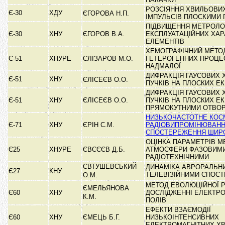
РОЗСІЯННЯ ХВИЛЬОВИХ
Є-30
ХДУ
ЄГОРОВА Н.П.
ІМПУЛЬСІВ ПЛОСКИМИ
ПІДВИЩЕННЯ МЕТРОЛО
Є-30
ХНУ
ЄГОРОВ В.А.
ЕКСПЛУАТАЦІЙНИХ ХА
ЕЛЕМЕНТІВ
ХЕМОГРАФІЧНИЙ МЕТОД 
Є-51
ХНУРЕ
ЄЛІЗАРОВ М.О.
ГЕТЕРОГЕННИХ ПРОЦЕС
НАДМАЛОЇ
ДИФРАКЦІЯ ГАУСОВИХ
Є-51
ХНУ
ЄЛІСЕЄВ О.О.
ПУЧКІВ НА ПЛОСКИХ 
ДИФРАКЦІЯ ГАУСОВИХ
Є-51
ХНУ
ЄЛІСЕЄВ О.О.
ПУЧКІВ НА ПЛОСКИХ ЕК
ПРЯМОКУТНИМИ ОТВО
НИЗЬКОЧАСТОТНЕ КОС
Є-71
ХНУ
ЄРІН С.М.
РАДІОВИПРОМІНЮВАНН
СПОСТЕРЕЖЕННЯ ШИР
ОЦІНКА ПАРАМЕТРІВ М
Є25
ХНУРЕ
ЄВСЄЄВ Д.Б.
АТМОСФЕРИ ФАЗОВИМ
РАДІОТЕХНІЧНИМИ
ЄВТУШЕВСЬКИЙ
ДИНАМІКА АВРОРАЛЬНИ
Є27
КНУ
ТЕЛЕВІЗІЙНИМИ СПО
О.М.
МЕТОД ЕВОЛЮЦІЙНОЇ Р
ЄМЕЛЬЯНОВА
Є60
ХНУ
ДОСЛІДЖЕННІ ЕЛЕКТР
К.М.
ПОЛІВ
ЕФЕКТИ ВЗАЄМОДІЇ
Є60
ХНУ
ЄМЕЦЬ Б.Г.
НИЗЬКОІНТЕНСИВНИХ
ЕЛЕКТРОМАГНІТНИХ Х