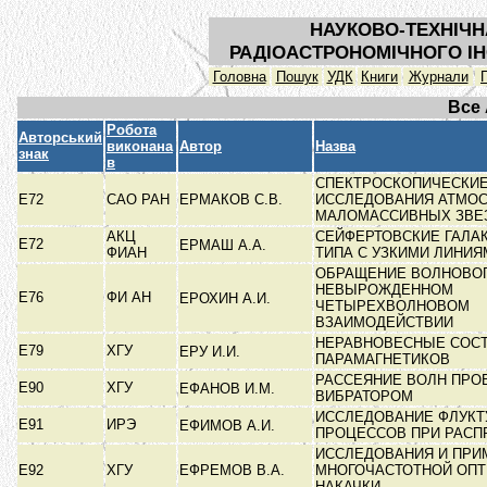
НАУКОВО-ТЕХНІЧН
РАДІОАСТРОНОМІЧНОГО ІН
Головна
Пошук
УДК
Книги
Журнали
Все
Робота
Авторський
виконана
Автор
Назва
знак
в
СПЕКТРОСКОПИЧЕСКИ
Е72
САО РАН
ЕРМАКОВ С.В.
ИССЛЕДОВАНИЯ АТМО
МАЛОМАССИВНЫХ ЗВЕ
АКЦ
СЕЙФЕРТОВСКИЕ ГАЛА
Е72
ЕРМАШ А.А.
ФИАН
ТИПА С УЗКИМИ ЛИНИ
ОБРАЩЕНИЕ ВОЛНОВОГ
НЕВЫРОЖДЕННОМ
Е76
ФИ АН
ЕРОХИН А.И.
ЧЕТЫРЕХВОЛНОВОМ
ВЗАИМОДЕЙСТВИИ
НЕРАВНОВЕСНЫЕ СОС
Е79
ХГУ
ЕРУ И.И.
ПАРАМАГНЕТИКОВ
РАССЕЯНИЕ ВОЛН ПР
Е90
ХГУ
ЕФАНОВ И.М.
ВИБРАТОРОМ
ИССЛЕДОВАНИЕ ФЛУК
Е91
ИРЭ
ЕФИМОВ А.И.
ПРОЦЕССОВ ПРИ РАС
ИССЛЕДОВАНИЯ И ПРИ
Е92
ХГУ
ЕФРЕМОВ В.А.
МНОГОЧАСТОТНОЙ ОП
НАКАЧКИ