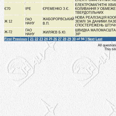
ЕЛЕКТРОМАГНІТНІ ХВИЛ
Є70
ІРЕ
ЄРЕМЕНКО З.Є.
КОЛИВАННЯ У ОБМЕЖЕ
ТВЕРДОТІЛЬНИХ
НОВА РЕАЛІЗАЦІЯ КО
ЖАБОРОРВСЬКИЙ
ГАО
Ж 12
ЗЕМЛІ ЗА ДАНИМИ ЛАЗ
НАНУ
В.П.
СПОСТЕРЕЖЕНЬ ШТУЧ
ГАО
ШВИДКА МАЛОМАСШТАБ
Ж-72
ЖИЛЯЄВ Б.Ю.
НАНУ
ЗІР
First
Previous
[
21
22
23
24
25
26
27
28
29
30
of 94 ]
Next
Last
All question
This si