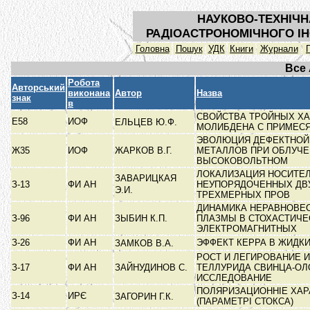
НАУКОВО-ТЕХНІЧН
РАДІОАСТРОНОМІЧНОГО ІН
Головна
Пошук
УДК
Книги
Журнали
Все
Робота
Авторський
виконана
Автор
Назва
знак
в
СВОЙСТВА ТРОЙНЫХ Х
Е58
ИОФ
ЕЛЬЦЕВ Ю.Ф.
МОЛИБДЕНА С ПРИМЕС
ЭВОЛЮЦИЯ ДЕФЕКТНОЙ
Ж35
ИОФ
ЖАРКОВ В.Г.
МЕТАЛЛОВ ПРИ ОБЛУЧЕ
ВЫСОКОВОЛЬТНОМ
ЛОКАЛИЗАЦИЯ НОСИТЕЛ
ЗАВАРИЦКАЯ
З-13
ФИ АН
НЕУПОРЯДОЧЕННЫХ ДВ
Э.И.
ТРЕХМЕРНЫХ ПРОВ
ДИНАМИКА НЕРАВНОВЕ
З-96
ФИ АН
ЗЫБИН К.П.
ПЛАЗМЫ В СТОХАСТИЧЕ
ЭЛЕКТРОМАГНИТНЫХ
З-26
ФИ АН
ЭФФЕКТ КЕРРА В ЖИДК
ЗАМКОВ В.А.
РОСТ И ЛЕГИРОВАНИЕ 
З-17
ФИ АН
ЗАЙНУДИНОВ С.
ТЕЛЛУРИДА СВИНЦА-ОЛ
ИССЛЕДОВАНИЕ
ПОЛЯРИЗАЦИОННІЕ ХАР
З-14
ИРЄ
ЗАГОРИН Г.К.
(ПАРАМЕТРІ СТОКСА)