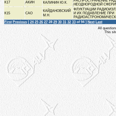
РАСПРОСТРАНЕНИЕ РАД
К17
АКИН
КАЛИНИН Ю.К.
НЕОДНОРОДНОЙ СФЕРИ
ФЛУКТУАЦИИ РАДИОИЗ
КАЙДАНОВСКИЙ
К15
САО
И ИХ ПОДАВЛЕНИЕ ПРИ
М.Н.
РАДИОАСТРОНОМИЧЕС
First
Previous
[
24
25
26
27
28
29
30
31
32
33
of 94 ]
Next
Last
All question
This si