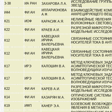
ИССЛЕДОВАНИЕ ГРУППЫ
З-38
ИА РАН
ЗАХАРОВА Л.А.
ЗВЕЗД
ИЛЛАРИОНОВА
ВЗАИМОДЕЙСТВИЕ КОМП
И44
ФИ АН
АККРЕЦИРУЮЩЕГО ВЕ
А.Ф.
НЕЛИНЕЙНЫЕ ЯВЛЕНИЯ
К21
ИОФ
КАРАСИК А.Я.
ВОЛОКОННЫХ СВЕТОВ
РАЗРЕЗНОЙ МИКРОТРОН
К22
ФИ АН
КРАЕВ А.И.
МОДЕЛЬНЫЕ ИССЛЕДО
КАВЕЦКАЯ
СВЯЗАННЫЕ СОСТОЯНИ
ИРИНА
К12
ФИ АН
НОСИТЕЛЕЙ ТОКА В АН
ВАЛЕРЬЕВНА
КАВЕЦКАЯ
СВЯЗАННЫЕ СОСТОЯНИ
ИРИНА
К12
ФИ АН
НОСИТЕЛЕЙ ТОКА В АН
ВАЛЕРЬЕВНА
МЕТОД КЛЮЧЕВЫХ ЗАДА
К17
ИРЭ
КАЛОШИН В.А.
АСИМПТОТИЧЕСКОЙ ТЕ
ВОЛНОВЕДУЩИХИ ИЗУ
МЕТОД КЛЮЧЕВЫХ ЗАДА
К17
ИРЭ
КАЛОШИН В.А.
АСИМПТОТИЧЕСКОЙ ТЕ
ВОЛНОВЕДУЩИХИ ИЗУ
РАЗРЕЗНОЙ МИКРОТРОН
К22
ФИ АН
КАРЕВ А.И.
МОДЕЛЬНЫЕ ИССЛЕДО
ОПТИЧЕСКИЕ СИСТЕМЫ 
К14
ФИ АН
КАЗАРЯН М.А.
ИЗОБРАЖЕНИЙ
БОЗЕВСКИЕ ВОЗБУЖДЕ
К19
ИФП
КАНЕР Э.А.
ЯВЛЕНИЯ В МЕТАЛЛАХ