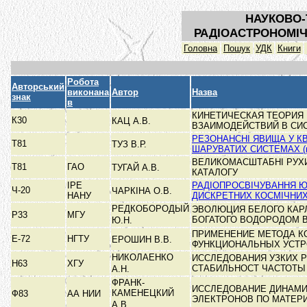
НАУКОВО-
РАДІОАСТРОНОМІЧ
Головна
Пошук
УДК
Книги
Робота
Авторський
виконана
Автор
Назва
знак
в
КИНЕТИЧЕСКАЯ ТЕОРИЯ
К30
КАЦ А.В.
ВЗАИМОДЕЙСТВИЙ В СИ
РЕЗОНАНСНІ ЯВИЩА У К
Т81
ТУЗ В.Р.
ШАРУВАТИХ СИСТЕМАХ (к
ВЕЛИКОМАСШТАБНІ РУХИ
Т81
ГАО
ТУГАЙ А.В.
КАТАЛОГУ
ІРЕ
РАДІОПРОСВІЧУВАННЯ 
Ч-20
ЧАРКІНА О.В.
НАНУ
ДИСКРЕТНИХ КОСМІЧНИ
РЕДКОБОРОДЫЙ
ЭВОЛЮЦИЯ БЕЛОГО КАР
Р33
МГУ
БОГАТОГО ВОДОРОДОМ
Ю.Н.
ПРИМЕНЕНИЕ МЕТОДА К
Е-72
НГТУ
ЕРОШИН В.В.
ФУНКЦИОНАЛЬНЫХ УСТР
НИКОЛАЕНКО
ИССЛЕДОВАНИЯ УЗКИХ 
Н63
ХГУ
СТАБИЛЬНОСТ ЧАСТОТ
А.Н.
ФРАНК-
ИССЛЕДОВАНИЕ ДИНАМ
КАМЕНЕЦКИЙ
Ф83
АА НИИ
ЭЛЕКТРОНОВ ПО МАТЕ
А.В.