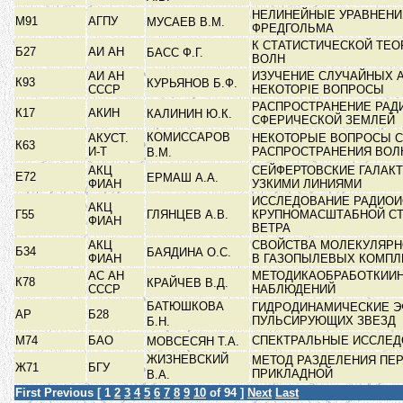
НЕЛИНЕЙНЫЕ УРАВНЕНИЯ
М91
АГПУ
МУСАЕВ В.М.
ФРЕДГОЛЬМА
К СТАТИСТИЧЕСКОЙ ТЕ
Б27
АИ АН
БАСС Ф.Г.
ВОЛН
АИ АН
ИЗУЧЕНИЕ СЛУЧАЙНЫХ 
К93
КУРЬЯНОВ Б.Ф.
СССР
НЕКОТОРІЕ ВОПРОСЫ
РАСПРОСТРАНЕНИЕ РАД
К17
АКИН
КАЛИНИН Ю.К.
СФЕРИЧЕСКОЙ ЗЕМЛЕЙ
КОМИССАРОВ
АКУСТ.
НЕКОТОРЫЕ ВОПРОСЫ С
К63
И-Т
РАСПРОСТРАНЕНИЯ ВО
В.М.
АКЦ
СЕЙФЕРТОВСКИЕ ГАЛАКТ
Е72
ЕРМАШ А.А.
ФИАН
УЗКИМИ ЛИНИЯМИ
ИССЛЕДОВАНИЕ РАДИОИ
АКЦ
Г55
ГЛЯНЦЕВ А.В.
КРУПНОМАСШТАБНОЙ СТ
ФИАН
ВЕТРА
АКЦ
СВОЙСТВА МОЛЕКУЛЯРН
Б34
БАЯДИНА О.С.
ФИАН
В ГАЗОПЫЛЕВЫХ КОМП
АС АН
МЕТОДИКАОБРАБОТКИИ
К78
КРАЙЧЕВ В.Д.
СССР
НАБЛЮДЕНИЙ
БАТЮШКОВА
ГИДРОДИНАМИЧЕСКИЕ Э
АР
Б28
ПУЛЬСИРУЮЩИХ ЗВЕЗД
Б.Н.
М74
БАО
СПЕКТРАЛЬНЫЕ ИССЛЕД
МОВСЕСЯН Т.А.
ЖИЗНЕВСКИЙ
МЕТОД РАЗДЕЛЕНИЯ ПЕ
Ж71
БГУ
ПРИКЛАДНОЙ
В.А.
First
Previous
[
1
2
3
4
5
6
7
8
9
10
of 94 ]
Next
Last