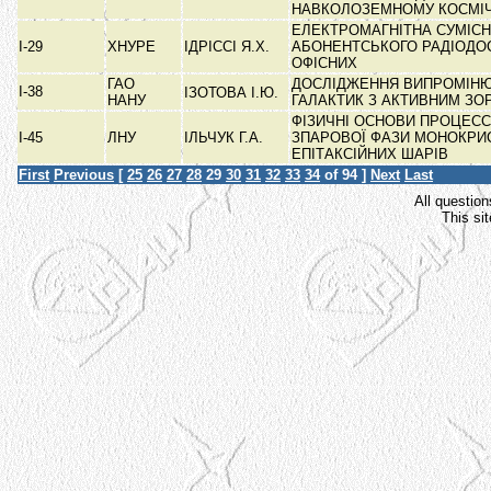
НАВКОЛОЗЕМНОМУ КОСМІ
ЕЛЕКТРОМАГНІТНА СУМІСН
І-29
ХНУРЕ
ІДРІССІ Я.Х.
АБОНЕНТСЬКОГО РАДІОДО
ОФІСНИХ
ГАО
ДОСЛІДЖЕННЯ ВИПРОМІН
І-38
ІЗОТОВА І.Ю.
НАНУ
ГАЛАКТИК З АКТИВНИМ З
ФІЗИЧНІ ОСНОВИ ПРОЦЕСС
І-45
ЛНУ
ІЛЬЧУК Г.А.
ЗПАРОВОЇ ФАЗИ МОНОКРИС
ЕПІТАКСІЙНИХ ШАРІВ
First
Previous
[
25
26
27
28
29
30
31
32
33
34
of 94 ]
Next
Last
All question
This si