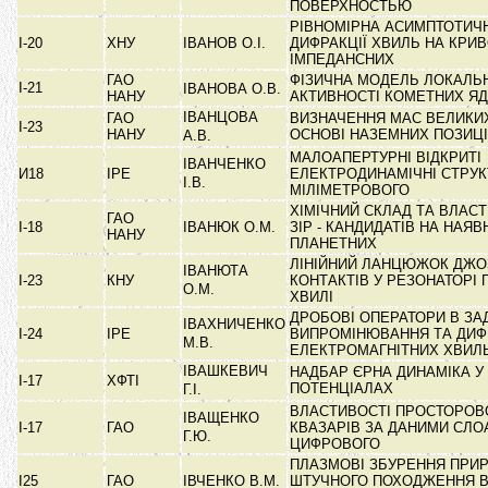
ПОВЕРХНОСТЬЮ
РІВНОМІРНА АСИМПТОТИЧН
І-20
ХНУ
ІВАНОВ О.І.
ДИФРАКЦІЇ ХВИЛЬ НА КРИВ
ІМПЕДАНСНИХ
ГАО
ФІЗИЧНА МОДЕЛЬ ЛОКАЛЬ
І-21
ІВАНОВА О.В.
НАНУ
АКТИВНОСТІ КОМЕТНИХ Я
ІВАНЦОВА
ГАО
ВИЗНАЧЕННЯ МАС ВЕЛИКИХ
І-23
НАНУ
ОСНОВІ НАЗЕМНИХ ПОЗИЦ
А.В.
МАЛОАПЕРТУРНІ ВІДКРИТІ
ІВАНЧЕНКО
И18
ІРЕ
ЕЛЕКТРОДИНАМІЧНІ СТРУК
І.В.
МІЛІМЕТРОВОГО
ХІМІЧНИЙ СКЛАД ТА ВЛАСТИВ
ГАО
І-18
ІВАНЮК О.М.
ЗІР - КАНДИДАТІВ НА НАЯВ
НАНУ
ПЛАНЕТНИХ
ЛІНІЙНИЙ ЛАНЦЮЖОК ДЖО
ІВАНЮТА
І-23
КНУ
КОНТАКТІВ У РЕЗОНАТОРІ
О.М.
ХВИЛІ
ДРОБОВІ ОПЕРАТОРИ В ЗА
ІВАХНИЧЕНКО
І-24
ІРЕ
ВИПРОМІНЮВАННЯ ТА ДИФ
М.В.
ЕЛЕКТРОМАГНІТНИХ ХВИЛ
ІВАШКЕВИЧ
НАДБАР ЄРНА ДИНАМІКА У
І-17
ХФТІ
ПОТЕНЦІАЛАХ
Г.І.
ВЛАСТИВОСТІ ПРОСТОРОВ
ІВАЩЕНКО
І-17
ГАО
КВАЗАРІВ ЗА ДАНИМИ СЛО
Г.Ю.
ЦИФРОВОГО
ПЛАЗМОВІ ЗБУРЕННЯ ПРИ
І25
ГАО
ІВЧЕНКО В.М.
ШТУЧНОГО ПОХОДЖЕННЯ 