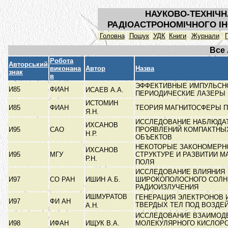
НАУКОВО-ТЕХНІЧН
РАДІОАСТРОНОМІЧНОГО ІН
Головна
Пошук
УДК
Книги
Журнали
Все
Робота
Авторський
виконана
Автор
Назва
знак
в
ЭФФЕКТИВНЫЕ ИМПУЛЬСН
И85
ФИАН
ИСАЕВ А.А.
ПЕРИОДИЧЕСКИЕ ЛАЗЕРЫ 
ИСТОМИН
И85
ФИАН
ТЕОРИЯ МАГНИТОСФЕРЫ 
Я.Н.
ИССЛЕДОВАНИЕ НАБЛЮДА
ИХСАНОВ
И95
САО
ПРОЯВЛЕНИЙ КОМПАКТНЫ
Н.Р.
ОБЪЕКТОВ
НЕКОТОРЫЕ ЗАКОНОМЕРН
ИХСАНОВ
И95
МГУ
СТРУКТУРЕ И РАЗВИТИИ М
Р.Н.
ПОЛЯ
ИССЛЕДОВАНИЕ ВЛИЯНИЯ
И97
СО РАН
ИШИН А.Б.
ШИРОКОПОЛОСНОГО СОЛН
РАДИОИЗЛУЧЕНИЯ
ИШМУРАТОВ
ГЕНЕРАЦИЯ ЭЛЕКТРОНОВ 
И97
ФИ АН
ТВЕРДЫХ ТЕЛ ПОД ВОЗД
А.Н.
ИССЛЕДОВАНИЕ ВЗАИМОД
И98
ИФАН
ИЩУК В.А.
МОЛЕКУЛЯРНОГО КИСЛОРО