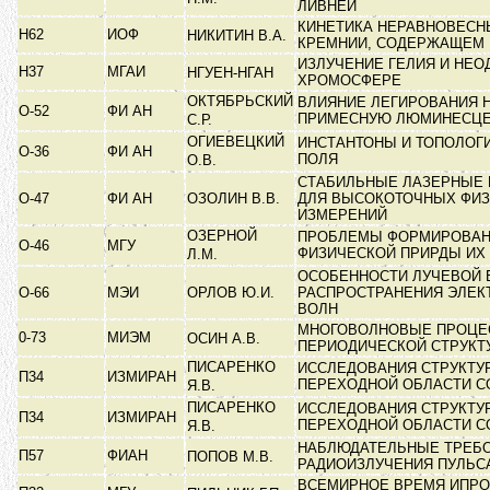
ЛИВНЕЙ
КИНЕТИКА НЕРАВНОВЕСН
Н62
ИОФ
НИКИТИН В.А.
КРЕМНИИ, СОДЕРЖАЩЕМ
ИЗЛУЧЕНИЕ ГЕЛИЯ И НЕ
Н37
МГАИ
НГУЕН-НГАН
ХРОМОСФЕРЕ
ОКТЯБРЬСКИЙ
ВЛИЯНИЕ ЛЕГИРОВАНИЯ 
О-52
ФИ АН
ПРИМЕСНУЮ ЛЮМИНЕСЦ
С.Р.
ОГИЕВЕЦКИЙ
ИНСТАНТОНЫ И ТОПОЛОГ
О-36
ФИ АН
ПОЛЯ
О.В.
СТАБИЛЬНЫЕ ЛАЗЕРНЫЕ
О-47
ФИ АН
ОЗОЛИН В.В.
ДЛЯ ВЫСОКОТОЧНЫХ ФИ
ИЗМЕРЕНИЙ
ОЗЕРНОЙ
ПРОБЛЕМЫ ФОРМИРОВАНИ
О-46
МГУ
ФИЗИЧЕСКОЙ ПРИРДЫ ИХ
Л.М.
ОСОБЕННОСТИ ЛУЧЕВОЙ 
О-66
МЭИ
ОРЛОВ Ю.И.
РАСПРОСТРАНЕНИЯ ЭЛЕ
ВОЛН
МНОГОВОЛНОВЫЕ ПРОЦЕС
0-73
МИЭМ
ОСИН А.В.
ПЕРИОДИЧЕСКОЙ СТРУК
ПИСАРЕНКО
ИССЛЕДОВАНИЯ СТРУКТУ
П34
ИЗМИРАН
ПЕРЕХОДНОЙ ОБЛАСТИ С
Я.В.
ПИСАРЕНКО
ИССЛЕДОВАНИЯ СТРУКТУ
П34
ИЗМИРАН
ПЕРЕХОДНОЙ ОБЛАСТИ С
Я.В.
НАБЛЮДАТЕЛЬНЫЕ ТРЕБО
П57
ФИАН
ПОПОВ М.В.
РАДИОИЗЛУЧЕНИЯ ПУЛЬ
ВСЕМИРНОЕ ВРЕМЯ ИПР