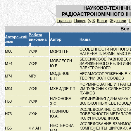
НАУКОВО-ТЕХНІЧН
РАДІОАСТРОНОМІЧНОГО ІН
Головна
Пошук
УДК
Книги
Журнали
Все
Робота
Авторський
виконана
Автор
Назва
знак
в
ОСОБЕННОСТИ ИОННОГО 
М80
ИОФ
МОРЗ П.Е.
НАГРЕВА ПЛАЗМЫ БЫСТ
БЕССИЛОВОЕ РАВНОВЕСИ
МОВСЕСЯН
М74
ИОФ
ЗАРЯЖЕННОГО РЕЛЯТИВИ
Ю.Б.
ЭЛЕКТРОННОГО
МОДЕНОВ
НЕСАМОСОПРЯЖЕННЫЕ К
М74
МГУ
ТЕОРИИ ВОЛНОВОДОВ
В.П.
ФОРМИРОВАНИЕ И ТРАНС
М94
ИОФ
МХЕИДЗЕ Г.П.
ИМПУЛЬСНЫХ СИЛЬНОТО
ПУЧКОВ
НИКОНОВА
НЕЛИНЕЙНАЯ ДИНАМИКА 
Н63
ИОФ
ВОЛОКОННЫХ СВЕТОВОД
З.С.
ИССЛЕДОВАНИЕ СЛОИСТЫ
НОВИКОВ
Н73
ИХФ
ПОВЕРХНОСТИ МЕТАЛЛОВ
Ю.А.
ПОЛУПРОВОДНИКОВ
ИССЛЕДОВАНИЕ ВЗАИМО
НЕСТЕРОВА
Н56
ФИ АН
КОМПОНЕНТЫ ШИРОКИХ 
Н.М.