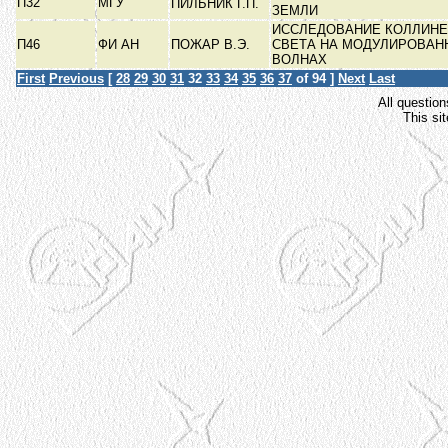
П32
МГУ
ПИЛЬНИК Г.П.
ЗЕМЛИ
ИССЛЕДОВАНИЕ КОЛЛИНЕ
П46
ФИ АН
ПОЖАР В.Э.
СВЕТА НА МОДУЛИРОВАН
ВОЛНАХ
First
Previous
[
28
29
30
31
32
33
34
35
36
37
of 94 ]
Next
Last
All question
This si