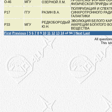
ПРОБЛЕМЫ ФОРМИРОВА
О-46
МГУ
ОЗЕРНОЙ Л.М.
ФИЗИЧЕСКОЙ ПРИРДЫ 
ПОЛЯРИЗАЦИЯ И СПЕКТ
Р17
ГГУ
РАЗИН В.А.
СИНХРОТРОННОГО РАД
ГАЛАКТИКИ
ЭВОЛЮЦИЯ БЕЛОГО КАР
РЕДКОБОРОДЫЙ
Р33
МГУ
АККРЕЦИИ БОГАТОГО В
Ю.Н.
ВЕЩЕСТВА
First
Previous
[
5
6
7
8
9
10
11
12
13
14
of 94 ]
Next
Last
All question
This si