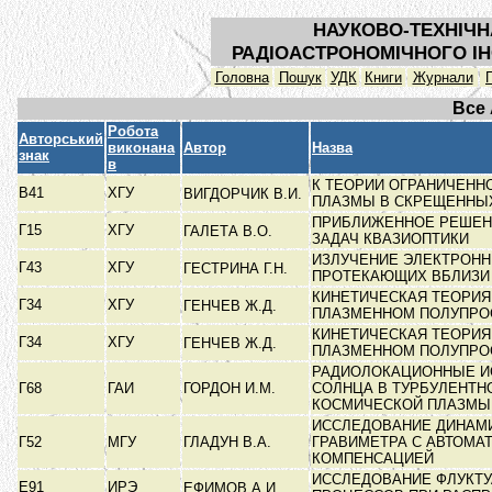
НАУКОВО-ТЕХНІЧН
РАДІОАСТРОНОМІЧНОГО ІН
Головна
Пошук
УДК
Книги
Журнали
Все
Робота
Авторський
виконана
Автор
Назва
знак
в
К ТЕОРИИ ОГРАНИЧЕНН
В41
ХГУ
ВИГДОРЧИК В.И.
ПЛАЗМЫ В СКРЕЩЕННЫ
ПРИБЛИЖЕННОЕ РЕШЕН
Г15
ХГУ
ГАЛЕТА В.О.
ЗАДАЧ КВАЗИОПТИКИ
ИЗЛУЧЕНИЕ ЭЛЕКТРОНН
Г43
ХГУ
ГЕСТРИНА Г.Н.
ПРОТЕКАЮЩИХ ВБЛИЗ
КИНЕТИЧЕСКАЯ ТЕОРИЯ
Г34
ХГУ
ГЕНЧЕВ Ж.Д.
ПЛАЗМЕННОМ ПОЛУПРО
КИНЕТИЧЕСКАЯ ТЕОРИЯ
Г34
ХГУ
ГЕНЧЕВ Ж.Д.
ПЛАЗМЕННОМ ПОЛУПРО
РАДИОЛОКАЦИОННЫЕ И
Г68
ГАИ
ГОРДОН И.М.
СОЛНЦА В ТУРБУЛЕНТН
КОСМИЧЕСКОЙ ПЛАЗМ
ИССЛЕДОВАНИЕ ДИНАМ
Г52
МГУ
ГЛАДУН В.А.
ГРАВИМЕТРА С АВТОМА
КОМПЕНСАЦИЕЙ
ИССЛЕДОВАНИЕ ФЛУКТ
Е91
ИРЭ
ЕФИМОВ А.И.