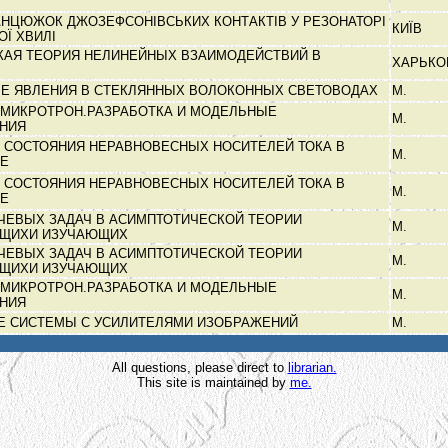
АНЦЮЖОК ДЖОЗЕФСОНІВСЬКИХ КОНТАКТІВ У РЕЗОНАТОРІ
КИЇВ
ОЇ ХВИЛІ
КАЯ ТЕОРИЯ НЕЛИНЕЙНЫХ ВЗАИМОДЕЙСТВИЙ В
ХАРЬК
Е ЯВЛЕНИЯ В СТЕКЛЯННЫХ ВОЛОКОННЫХ СВЕТОВОДАХ
М.
 МИКРОТРОН.РАЗРАБОТКА И МОДЕЛЬНЫЕ
М.
АНИЯ
 СОСТОЯНИЯ НЕРАВНОВЕСНЫХ НОСИТЕЛЕЙ ТОКА В
М.
ДЕ
 СОСТОЯНИЯ НЕРАВНОВЕСНЫХ НОСИТЕЛЕЙ ТОКА В
М.
ДЕ
ЧЕВЫХ ЗАДАЧ В АСИМПТОТИЧЕСКОЙ ТЕОРИИ
М.
УЩИХИ ИЗУЧАЮЩИХ
ЧЕВЫХ ЗАДАЧ В АСИМПТОТИЧЕСКОЙ ТЕОРИИ
М.
УЩИХИ ИЗУЧАЮЩИХ
 МИКРОТРОН.РАЗРАБОТКА И МОДЕЛЬНЫЕ
М.
АНИЯ
Е СИСТЕМЫ С УСИЛИТЕЛЯМИ ИЗОБРАЖЕНИЙ
М.
All questions, please direct to
librarian.
This site is maintained by
me.