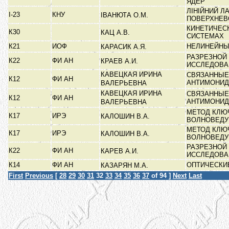
ЯДЕР
ЛІНІЙНИЙ Л
І-23
КНУ
ІВАНЮТА О.М.
ПОВЕРХНЕВ
КИНЕТИЧЕС
К30
КАЦ А.В.
СИСТЕМАХ
К21
ИОФ
НЕЛИНЕЙНЫ
КАРАСИК А.Я.
РАЗРЕЗНОЙ
К22
ФИ АН
КРАЕВ А.И.
ИССЛЕДОВ
КАВЕЦКАЯ ИРИНА
СВЯЗАННЫЕ
К12
ФИ АН
АНТИМОНИ
ВАЛЕРЬЕВНА
КАВЕЦКАЯ ИРИНА
СВЯЗАННЫЕ
К12
ФИ АН
АНТИМОНИ
ВАЛЕРЬЕВНА
МЕТОД КЛЮ
К17
ИРЭ
КАЛОШИН В.А.
ВОЛНОВЕД
МЕТОД КЛЮ
К17
ИРЭ
КАЛОШИН В.А.
ВОЛНОВЕД
РАЗРЕЗНОЙ
К22
ФИ АН
КАРЕВ А.И.
ИССЛЕДОВ
К14
ФИ АН
ОПТИЧЕСКИ
КАЗАРЯН М.А.
First
Previous
[
28
29
30
31
32
33
34
35
36
37
of 94 ]
Next
Last