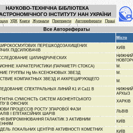
НАУКОВО-ТЕХНІЧНА БІБЛІОТЕКА
АСТРОНОМІЧНОГО ІНСТИТУТУ НАН УКРАЇНИ
ошук
УДК
Книги
Журнали
Препринти
Автореферати
Праці
Все Авторефераты
Місто
ШИРОКОСМУГОВИХ ПЕРЕШКОДОЗАХИЩЕНИХ
КИЇВ
ЧИХ ПІДСИЛЮВАЧІВ
НИЖНИ
ИССЛЕДОВАНИЕ ЦИЛИНДРИЧЕСКИХ
НОВГО
ОННІЕ ХАРАКТЕРИСТИКИ (ПАРАМЕТРІ СТОКСА)
М.
НИЕ ГРУППЫ Hg Mn КСЕНОНОВЫХ ЗВЕЗД
М.
СТВИЕ КОМПАКТНЫХ ЗВЕЗД И АККРЕЦИРУЮЩЕГО
М.
ЛЕДОВАНИЕ СПЕКТРАЛЬНЫХ ЛИНИЙ К1 И Са11 В
НИЖНИ
АРХЫЗ
НІТНА СУМІСНІСТЬ СИСТЕМ АБОНЕНТСЬКОГО
ХАРКІВ
ПУ В ОФІСНИХ
НОВИ ПРОЦЕССІВ РОСТУ ЗПАРОВОЇ ФАЗИ
ЛЬВІВ
ЛІВ І ЕПІТАКСІЙНИХ ШАРІВ
НЯ ВИПРОМІНЮВАННЯ ГАЛАКТИК З АКТИВНИМ
КИЇВ
РЕННЯМ
ДЕЛЬ ЛОКАЛЬНИХ ЦЕНТРІВ АКТИВНОСТІ КОМЕТНИХ
КИЇВ