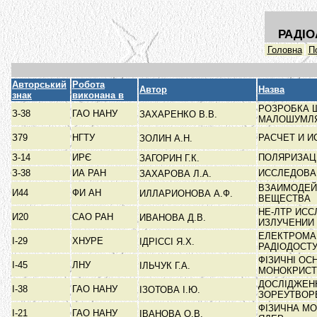
РАДІО
Головна
П
Авторський
Робота
Автор
Назва
знак
виконана в
РОЗРОБКА 
З-38
ГАО НАНУ
ЗАХАРЕНКО В.В.
МАЛОШУМЛЯ
З79
НГТУ
РАСЧЕТ И 
ЗОЛИН А.Н.
З-14
ИРЄ
ПОЛЯРИЗАЦИ
ЗАГОРИН Г.К.
З-38
ИА РАН
ИССЛЕДОВА
ЗАХАРОВА Л.А.
ВЗАИМОДЕЙ
И44
ФИ АН
ИЛЛАРИОНОВА А.Ф.
ВЕЩЕСТВА
НЕ-ЛТР ИСС
И20
САО РАН
ИВАНОВА Д.В.
ИЗЛУЧЕНИИ
ЕЛЕКТРОМАГ
І-29
ХНУРЕ
ІДРІССІ Я.Х.
РАДІОДОСТУ
ФІЗИЧНІ ОС
І-45
ЛНУ
ІЛЬЧУК Г.А.
МОНОКРИСТА
ДОСЛІДЖЕН
І-38
ГАО НАНУ
ІЗОТОВА І.Ю.
ЗОРЕУТВО
ФІЗИЧНА МО
І-21
ГАО НАНУ
ІВАНОВА О.В.