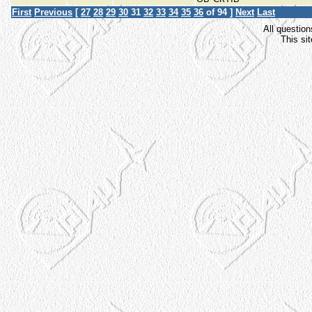
First
Previous
[
27
28
29
30
31
32
33
34
35
36
of 94 ]
Next
Last
All question
This si