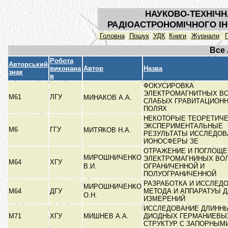
НАУКОВО-ТЕХНІЧН
РАДІОАСТРОНОМІЧНОГО ІН
Головна
Пошук
УДК
Книги
Журнали
Все
Робота
Авторський
виконана
Автор
Назва
знак
в
ФОКУСИРОВКА
ЭЛЕКТРОМАГНИТНЫХ ВО
М61
ЛГУ
МИНАКОВ А.А.
СЛАБЫХ ГРАВИТАЦИОН
ПОЛЯХ
НЕКОТОРЫЕ ТЕОРЕТИЧЕ
ЭКСПЕРИМЕНТАЛЬНЫЕ
М6
ГГУ
МИТЯКОВ Н.А.
РЕЗУЛЬТАТЫ ИССЛЕДОВ
ИОНОСФЕРЫ ЗЕ
ОТРАЖЕНИЕ И ПОГЛОЩЕ
МИРОШНИЧЕНКО
ЭЛЕКТРОМАГНИНЫХ ВО
М64
ХГУ
В.И.
ОГРАНИЧЕННОЙ И
ПОЛУОГРАНИЧЕННОЙ
РАЗРАБОТКА И ИССЛЕД
МИРОШНИЧЕНКО
М64
ДГУ
МЕТОДА И АППАРАТУЫ 
О.Н.
ИЗМЕРЕНИЙ
ИССЛЕДОВАНИЕ ДЛИНН
М71
ХГУ
МИШНЕВ А.А.
ДИОДНЫХ ГЕРМАНИЕВЫ
СТРУКТУР С ЗАПОРНЫМ