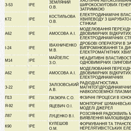
ХАОТИЧНІ АВТОКОЛИІВАН
ЗЕМЛЯНИЙ
З-53
ІРЕ
ШИРОКОСМУГОВИХ ГЕНЕР
О.В.
ЗАТРИМКОЮ
ЕЛЕКТРОДИНАМІЧНІ ВЛАС
КОСТИЛЬОВА
К72
ІРЕ
ХВИЛЕВОДУ З ШАРУВАТО
О.В.
СТІНКАИ
МОДЕЛЮВАННЯ ПЕРЕХІДН
А62
ІРЕ
АМОСОВА А.І.
ДВОВИМІРНИХ ВІДКРИТИХ
ЕЛЕКТРОДИНАМІЧНИХ СТ
ДРОБОВІ ОПЕРАТОРИ В З
ІВАХНИЧЕНКО
І-24
ІРЕ
ВИПРОМІНЮВАННЯ ТА ДИФ
М.В.
ЕЛЕКТРОМАГНІТНИХ ХВИ
МАЙЗЕЛІС
НЕАДИТИВНІ ВЛАСТИВОСТ
М14
ІРЕ
ОДНОВИМІРНИХ ІЗИНГОВ
З.О.
МОДЕЛЮВАННЯ ПЕРЕХІДН
А62
ІРЕ
АМОСОВА А.І.
ДВОВИМІРНИХ ВІДКРИТИХ
ЕЛЕКТРОДИНАМІЧНИХ
РАДІОДІАГНОСТИКА
ЗАЛІЗОВСЬКИЙ
З-22
ІРЕ
МАГНІТОГІДРОДИНАМІЧНИ
А.В.
НАВКОЛОЗЕМНОЇ ПЛАЗМИ(к
П13
ІРЕ
ФІЗИЧНІ ПРОЦЕСИ В ІОН
ПАЗЮРА С.О.
МОНІТОРІНГ ШУМАНІВСЬК
Я-92
ІРЕ
ЯЦЕВИЧ О.І.
МОДЕЛІ ДЖЕРЕЛ
РОЗСІЯННЯ РАДІОХВИЛЬ 
Л87
ІРЕ
ЛУЦЕНКО В.І.
ВИЯВЛЕННЯ МАЛОШВИДК
КУЛЕШОВ
ФОРМУВАННЯ ТА ТРАНСП
К90
ІРЕ
НЕРЕЛЯТИВІСТСЬКИХ ЕЛ
О.М.