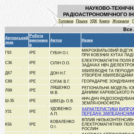
НАУКОВО-ТЕХНІЧН
РАДІОАСТРОНОМІЧНОГО ІН
Головна
Пошук
УДК
Книги
Журнали
Все
Робота
Авторський
виконана
Автор
Назва
знак
в
МІКРОХВИЛЬОВИЙ ВІДГУК
Г93
ІРЕ
ГУБІН О.І.
ПРИ КОВЗНИХ КУТАХ ПАД
ЕЛЕКТРОМАГНІТНІ ПОЛЯ 
С36
ІРЕ
СІЛІН О.О.
ЗАДАЧАХ НВЧ ДІЕЛЕКТРО
ХВИЛЕВОДНІ ТА ПЕРІОДИЧ
Д67
ІРЕ
ДОН Н.Г.
УТВОРЕНІ ХВИЛЕВОДАМИ
С89
ІРЕ
ГЕОРАДАРНЕ ЗОНДУВАННЯ
СУГАК В.Г.
ЛЯШЕНКО
РЕГІОНАЛЬНА МОДЕЛЬ ІО
Л99
ІРЕ
ДАНИМИ ХАРКІВСЬКОГО 
М.В.
ННЧ-ДНЧ РАДІОЗОНДУВА
Ш-35
ІРЕ
ШВЕЦЬ О.В.
ЗЕМЛЯ-ІОНОСФЕРА
УДОВЕНКО
ХАРАКТЕРИСТИКИ ВИПРО
У31
ІРЕ
ПЕРЕДАЧІ ЗІМПЕДАНСНИ
А.П.
ВПЛИВ НИЗЬКОІНТЕНСИВ
КОВАЛЕНКО
К56
ІРЕ
ЕЛЕКТРОМАГНІТНИХ ПОЛІ
О.І.
РОСЛИН