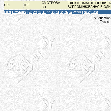
СМОТРОВА
ЕЛЕКТРОМАГНІТНІПОЛЯ Т
С51
ІРЕ
ВИПРОМІНЮВАННЯ В ОД
О.І.
First
Previous
[
28
29
30
31
32
33
34
35
36
37
of 94 ]
Next
Last
All question
This si