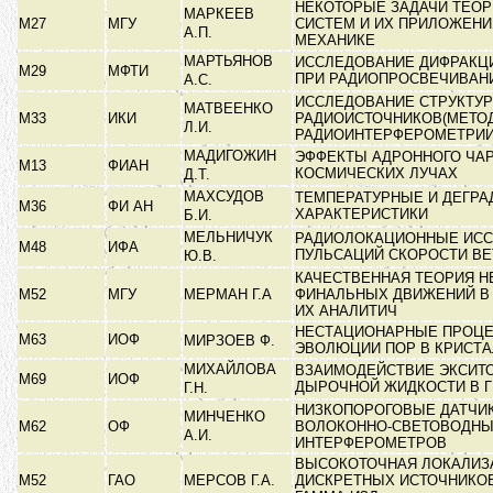
НЕКОТОРЫЕ ЗАДАЧИ ТЕО
МАРКЕЕВ
М27
МГУ
СИСТЕМ И ИХ ПРИЛОЖЕНИ
А.П.
МЕХАНИКЕ
МАРТЬЯНОВ
ИССЛЕДОВАНИЕ ДИФРАКЦ
М29
МФТИ
ПРИ РАДИОПРОСВЕЧИВАН
А.С.
ИССЛЕДОВАНИЕ СТРУКТУ
МАТВЕЕНКО
М33
ИКИ
РАДИОИСТОЧНИКОВ(МЕТО
Л.И.
РАДИОИНТЕРФЕРОМЕТРИ
МАДИГОЖИН
ЭФФЕКТЫ АДРОННОГО ЧА
М13
ФИАН
КОСМИЧЕСКИХ ЛУЧАХ
Д.Т.
МАХСУДОВ
ТЕМПЕРАТУРНЫЕ И ДЕГР
М36
ФИ АН
ХАРАКТЕРИСТИКИ
Б.И.
МЕЛЬНИЧУК
РАДИОЛОКАЦИОННЫЕ ИС
М48
ИФА
ПУЛЬСАЦИЙ СКОРОСТИ ВЕ
Ю.В.
КАЧЕСТВЕННАЯ ТЕОРИЯ 
М52
МГУ
МЕРМАН Г.А
ФИНАЛЬНЫХ ДВИЖЕНИЙ В 
ИХ АНАЛИТИЧ
НЕСТАЦИОНАРНЫЕ ПРОЦЕ
М63
ИОФ
МИРЗОЕВ Ф.
ЭВОЛЮЦИИ ПОР В КРИСТ
МИХАЙЛОВА
ВЗАИМОДЕЙСТВИЕ ЭКСИТО
М69
ИОФ
ДЫРОЧНОЙ ЖИДКОСТИ В 
Г.Н.
НИЗКОПОРОГОВЫЕ ДАТЧИК
МИНЧЕНКО
М62
ОФ
ВОЛОКОННО-СВЕТОВОДН
А.И.
ИНТЕРФЕРОМЕТРОВ
ВЫСОКОТОЧНАЯ ЛОКАЛИЗ
М52
ГАО
МЕРСОВ Г.А.
ДИСКРЕТНЫХ ИСТОЧНИКО