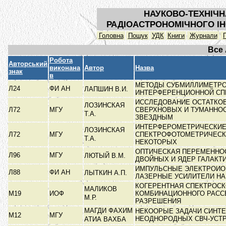
НАУКОВО-ТЕХНІЧН
РАДІОАСТРОНОМІЧНОГО ІН
Головна
Пошук
УДК
Книги
Журнали
Все
Робота
Авторський
виконана
Автор
Назва
знак
в
МЕТОДЫ СУБМИЛЛИМЕТР
Л24
ФИ АН
ЛАПШИН В.И.
ИНТЕРФЕРЕНЦИОННОЙ С
ИССЛЕДОВАНИЕ ОСТАТКО
ЛОЗИНСКАЯ
Л72
МГУ
СВЕРХНОВЫХ И ТУМАННО
Т.А.
ЗВЕЗДНЫМ
ИНТЕРФЕРОМЕТРИЧЕСКИЕ
ЛОЗИНСКАЯ
Л72
МГУ
СПЕКТРОФОТОМЕТРИЧЕСК
Т.А.
НЕКОТОРЫХ
ОПТИЧЕСКАЯ ПЕРЕМЕННО
Л96
МГУ
ЛЮТЫЙ В.М.
ДВОЙНЫХ И ЯДЕР ГАЛАКТ
ИМПУЛЬСНЫЕ ЭЛЕКТРОИ
Л88
ФИ АН
ЛЫТКИН А.П.
ЛАЗЕРНЫЕ УСИЛИТЕЛИ НА
КОГЕРЕНТНАЯ СПЕКТРОС
МАЛИКОВ
М19
ИОФ
КОМБИНАЦИОННОГО РАСС
М.Р.
РАЗРЕШЕНИЯ
МАГДИ ФАХИМ
НЕКООРЫЕ ЗАДАЧИ СИНТЕ
М12
МГУ
НЕОДНОРОДНЫХ СВЧ-УСТ
АТИА ВАХБА