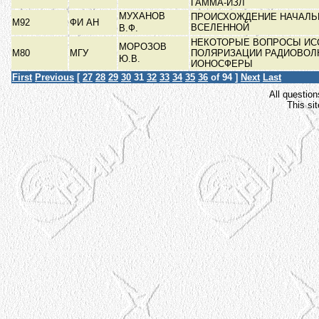
ГАММА-ИЗЛ
МУХАНОВ
ПРОИСХОЖДЕНИЕ НАЧАЛЬ
М92
ФИ АН
ВСЕЛЕННОЙ
В.Ф.
НЕКОТОРЫЕ ВОПРОСЫ ИС
МОРОЗОВ
М80
МГУ
ПОЛЯРИЗАЦИИ РАДИОВОЛ
Ю.В.
ИОНОСФЕРЫ
First
Previous
[
27
28
29
30
31
32
33
34
35
36
of 94 ]
Next
Last
All question
This si