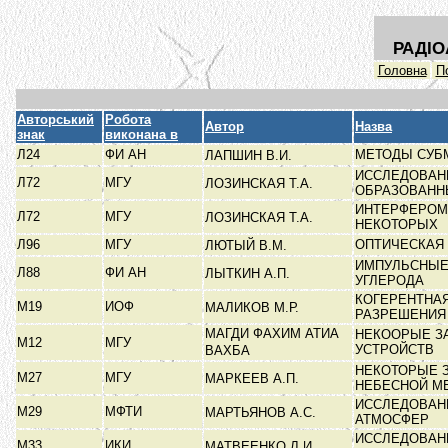
РАДІО
Головна
П
Авторський
Робота
Автор
Назва
знак
виконана в
Л24
ФИ АН
МЕТОДЫ СУБ
ЛАПШИН В.И.
ИССЛЕДОВАН
Л72
МГУ
ЛОЗИНСКАЯ Т.А.
ОБРАЗОВАНН
ИНТЕРФЕРОМ
Л72
МГУ
ЛОЗИНСКАЯ Т.А.
НЕКОТОРЫХ
Л96
МГУ
ОПТИЧЕСКАЯ
ЛЮТЫЙ В.М.
ИМПУЛЬСНЫЕ
Л88
ФИ АН
ЛЫТКИН А.П.
УГЛЕРОДА
КОГЕРЕНТНА
М19
ИОФ
МАЛИКОВ М.Р.
РАЗРЕШЕНИ
МАГДИ ФАХИМ АТИА
НЕКООРЫЕ ЗА
М12
МГУ
УСТРОЙСТВ
ВАХБА
НЕКОТОРЫЕ З
М27
МГУ
МАРКЕЕВ А.П.
НЕБЕСНОЙ М
ИССЛЕДОВАН
М29
МФТИ
МАРТЬЯНОВ А.С.
АТМОСФЕР
ИССЛЕДОВАН
М33
ИКИ
МАТВЕЕНКО Л.И.