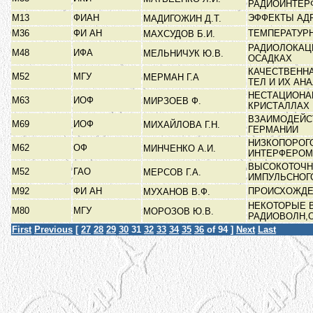
РАДИОИНТЕР
М13
ФИАН
ЭФФЕКТЫ АД
МАДИГОЖИН Д.Т.
М36
ФИ АН
ТЕМПЕРАТУР
МАХСУДОВ Б.И.
РАДИОЛОКАЦ
М48
ИФА
МЕЛЬНИЧУК Ю.В.
ОСАДКАХ
КАЧЕСТВЕНН
М52
МГУ
МЕРМАН Г.А
ТЕЛ И ИХ АН
НЕСТАЦИОНА
М63
ИОФ
МИРЗОЕВ Ф.
КРИСТАЛЛАХ
ВЗАИМОДЕЙС
М69
ИОФ
МИХАЙЛОВА Г.Н.
ГЕРМАНИИ
НИЗКОПОРОГ
М62
ОФ
МИНЧЕНКО А.И.
ИНТЕРФЕРО
ВЫСОКОТОЧН
М52
ГАО
МЕРСОВ Г.А.
ИМПУЛЬСНОГ
М92
ФИ АН
ПРОИСХОЖДЕ
МУХАНОВ В.Ф.
НЕКОТОРЫЕ 
М80
МГУ
МОРОЗОВ Ю.В.
РАДИОВОЛН,
First
Previous
[
27
28
29
30
31
32
33
34
35
36
of 94 ]
Next
Last