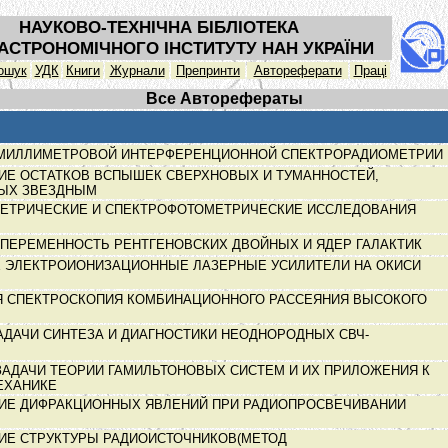
НАУКОВО-ТЕХНІЧНА БІБЛІОТЕКА
АСТРОНОМІЧНОГО ІНСТИТУТУ НАН УКРАЇНИ
ошук
УДК
Книги
Журнали
Препринти
Автореферати
Праці
Все Авторефераты
МИЛЛИМЕТРОВОЙ ИНТЕРФЕРЕНЦИОННОЙ СПЕКТРОРАДИОМЕТРИИ
ИЕ ОСТАТКОВ ВСПЫШЕК СВЕРХНОВЫХ И ТУМАННОСТЕЙ,
ЫХ ЗВЕЗДНЫМ
ЕТРИЧЕСКИЕ И СПЕКТРОФОТОМЕТРИЧЕСКИЕ ИССЛЕДОВАНИЯ
 ПЕРЕМЕННОСТЬ РЕНТГЕНОВСКИХ ДВОЙНЫХ И ЯДЕР ГАЛАКТИК
 ЭЛЕКТРОИОНИЗАЦИОННЫЕ ЛАЗЕРНЫЕ УСИЛИТЕЛИ НА ОКИСИ
Я СПЕКТРОСКОПИЯ КОМБИНАЦИОННОГО РАССЕЯНИЯ ВЫСОКОГО
Я
ДАЧИ СИНТЕЗА И ДИАГНОСТИКИ НЕОДНОРОДНЫХ СВЧ-
АДАЧИ ТЕОРИИ ГАМИЛЬТОНОВЫХ СИСТЕМ И ИХ ПРИЛОЖЕНИЯ К
ЕХАНИКЕ
ИЕ ДИФРАКЦИОННЫХ ЯВЛЕНИЙ ПРИ РАДИОПРОСВЕЧИВАНИИ
ИЕ СТРУКТУРЫ РАДИОИСТОЧНИКОВ(МЕТОД