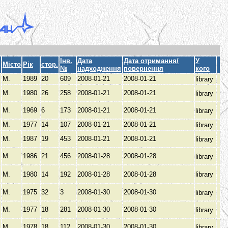
Інв.
Дата
Дата отримання/
У
Місто
Рік
стор.
№
надходження
повернення
кого
М.
1989
20
609
2008-01-21
2008-01-21
library
М.
1980
26
258
2008-01-21
2008-01-21
library
М.
1969
6
173
2008-01-21
2008-01-21
library
М.
1977
14
107
2008-01-21
2008-01-21
library
М.
1987
19
453
2008-01-21
2008-01-21
library
М.
1986
21
456
2008-01-28
2008-01-28
library
М.
1980
14
192
2008-01-28
2008-01-28
library
М.
1975
32
3
2008-01-30
2008-01-30
library
М.
1977
18
281
2008-01-30
2008-01-30
library
М.
1978
18
112
2008-01-30
2008-01-30
library