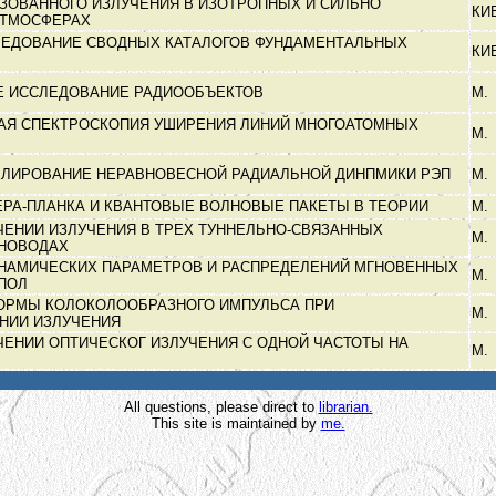
ЗОВАННОГО ИЗЛУЧЕНИЯ В ИЗОТРОПНЫХ И СИЛЬНО
КИ
АТМОСФЕРАХ
ЛЕДОВАНИЕ СВОДНЫХ КАТАЛОГОВ ФУНДАМЕНТАЛЬНЫХ
КИ
Е ИССЛЕДОВАНИЕ РАДИООБЪЕКТОВ
М.
АЯ СПЕКТРОСКОПИЯ УШИРЕНИЯ ЛИНИЙ МНОГОАТОМНЫХ
М.
ЛИРОВАНИЕ НЕРАВНОВЕСНОЙ РАДИАЛЬНОЙ ДИНПМИКИ РЭП
М.
ЕРА-ПЛАНКА И КВАНТОВЫЕ ВОЛНОВЫЕ ПАКЕТЫ В ТЕОРИИ
М.
ЕНИИ ИЗЛУЧЕНИЯ В ТРЕХ ТУННЕЛЬНО-СВЯЗАННЫХ
М.
ЛНОВОДАХ
НАМИЧЕСКИХ ПАРАМЕТРОВ И РАСПРЕДЕЛЕНИЙ МГНОВЕННЫХ
М.
ОПОЛ
ОРМЫ КОЛОКОЛООБРАЗНОГО ИМПУЛЬСА ПРИ
М.
НИИ ИЗЛУЧЕНИЯ
ЕНИИ ОПТИЧЕСКОГ ИЗЛУЧЕНИЯ С ОДНОЙ ЧАСТОТЫ НА
М.
All questions, please direct to
librarian.
This site is maintained by
me.