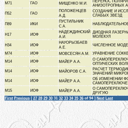
ПЕРЕНОС ПОЛЯРИ
М71
ГАО
МИЩЕНКО М.И.
АНИЗОТРОПНЫХ 
ПОЛОЖЕНЦЕВ
СОЗДАНИЕ И ИСС
П52
ГАО
СЛАБЫХ ЗВЕЗД
А.Д.
ПУСТИЛЬНИК
П89
ИКИ
НАБЛЮДАТЕЛЬНО
С.А.
НАДЕЖДИНСКИЙ
ДИОДНАЯ ЛАЗЕРН
Н17
ИОФ
МОЛЕКУЛ
А.И.
НАУОРЫЗБАЕВ
Н34
ИОФ
ЧИСЛЕННОЕ МОДЕ
А.Е.
М74
ИОФ
УРАВНЕНИЕ СОКК
МОВСЕСЯН А.М.
О САМОПЕРЕКЛЮЧ
М14
ИОФ
МАЙЕР А.А.
ОПТИЧЕСКИХ ВО
РАСЧЕТ ТЕРМОДИ
М14
ИОФ
МАЙОРОВ С.А.
ЗНАЧЕНИЙ МИКР
ОБ ИЗМЕНЕНИИ Ф
М14
ИОФ
МАЙЕР А.А.
САМОПЕРЕКЛЮЧЕ
О САМОПЕРЕКЛЮЧ
М15
ИОФ
МАЙЕР А.А.
ДРУГУЮ
First
Previous
[
27
28
29
30
31
32
33
34
35
36
of 94 ]
Next
Last