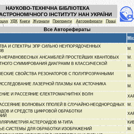
НАУКОВО-ТЕХНІЧНА БІБЛІОТЕКА
АСТРОНОМІЧНОГО ІНСТИТУТУ НАН УКРАЇНИ
ошук
УДК
Книги
Журнали
Препринти
Автореферати
Праці
Все Авторефераты
Міс
ВА И СПЕКТРЫ ЭПР СИЛЬНО НЕУПОРЯДОЧЕННЫХ
М.
ОВ
О-НЕРАВНОВЕСНЫХ АНСАМБЛЕЙ ПРОСТЕЙШИХ КВАНТОВЫХ
М.
ТНОГО СУММИРОВАНИЯ ДИАГРАММ В КЛАССИЧЕСКОЙ
М.
ЕСКИЕ СВОЙСТВА РЕЗОНАТОРОВ С ПОЛУПРОЗРАЧНЫМИ
М.
ИССЛЕДОВАНИЕ ЛАЗЕРНОЙ ПЛАЗМЫ КАК ИСТОЧНИКА
М.
ЕНИЕ И РАССЕЯНИЕ ЄЛЕКТРОМАГНИТНІХ ВОЛН
ХА
АССЕЯНИЕ ВОЛНОВЫХ ППОЛЕЙ В СЛУЧАЙНО-НЕОДНОРОДНЫХ
М.
ОДОВ И СРЕДСТВ ЦИФРОВОЙ ОБРАБОТКИ
ХА
НИЙ
ОЛЯРИМЕТРИЯ АСТЕРОИДОВ М-ТИПА
КИ
ЬЕ-СИСТЕМЫ ДЛЯ ОБРАБОТКИ ИЗОБРАЖЕНИЙ
М.