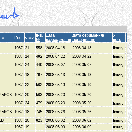
Інв.
Дата
Дата отримання/
У
то
Рік
стор.
№
надходження
повернення
кого
1987
21
558
2008-04-18
2008-04-18
library
1987
14
492
2008-04-22
2008-04-22
library
1987
24
449
2008-05-07
2008-05-07
library
1987
18
797
2008-05-13
2008-05-13
library
1987
22
562
2008-05-19
2008-05-19
library
РЬКОВ
1987
20
563
2008-05-20
2008-05-20
library
1987
34
479
2008-05-20
2008-05-20
library
РЬКОВ
1987
18
745
2008-05-26
2008-05-26
library
ЕВ
1987
10
823
2008-06-02
2008-06-02
library
1987
19
1
2008-06-09
2008-06-09
library