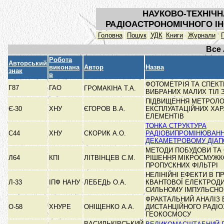
НАУКОВО-ТЕХНІЧН
РАДІОАСТРОНОМІЧНОГО ІН
Головна
Пошук
УДК
Книги
Журнали
Все
Робота
Авторський
виконана
Автор
Назва
знак
в
ФОТОМЕТРІЯ ТА СПЕК
Г87
ГАО
ГРОМАКІНА Т.А.
ВИБРАНИХ МАЛИХ ТІЛ 
ПІДВИЩЕННЯ МЕТРОЛО
Є-30
ХНУ
ЄГОРОВ В.А.
ЕКСПЛУАТАЦІЙНИХ ХА
ЕЛЕМЕНТІВ
ТОНКА СТРУКТУРА
С44
ХНУ
СКОРИК А.О.
РАДІОВИПРОМІНЮВАНН
ДЕКАМЕТРОВОМУ ДІАП
МЕТОДИ ПОБУДОВИ ТА 
Л64
КПІ
ЛІТВІНЦЕВ С.М.
РІШЕННЯ МІКРОСМУЖК
ПРОПУСКНИХ ФІЛЬТРІ
НЕЛІНІЙНІ ЕФЕКТИ В 
Л-33
ІПФ НАНУ
ЛЕБЕДЬ О.А.
КВАНТОВОЇ ЕЛЕКТРОДИ
СИЛЬНОМУ ІМПУЛЬСН
ФРАКТАЛЬНИЙ АНАЛІЗ 
О-58
ХНУРЕ
ОНІЩЕНКО А.А.
ДИСТАНЦІЙНОГО РАДІ
ГЕОКОСМОСУ
ВАСИЛЬКІВСЬКИЙ