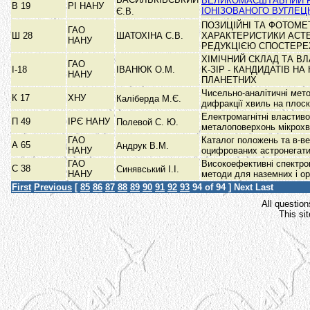
ВЕЛИКОМАСШТАБНИЙ 
В 19
РІ НАНУ
ІОНІЗОВАНОГО ВУГЛЕЦ
Є.В.
ПОЗИЦІЙНІ ТА ФОТОМЕ
ГАО
Ш 28
ШАТОХІНА С.В.
ХАРАКТЕРИСТИКИ АСТЕ
НАНУ
РЕДУКЦІЄЮ СПОСТЕР
ХІМІЧНИЙ СКЛАД ТА ВЛА
ГАО
І-18
ІВАНЮК О.М.
K-ЗІР - КАНДИДАТІВ НА
НАНУ
ПЛАНЕТНИХ
Чисельно-аналітичні мето
К 17
ХНУ
Каліберда М.Є.
дифракції хвиль на плос
Електромагнітні властиво
П 49
ІРЄ НАНУ
Полевой С. Ю.
металоповерхонь мікрох
ГАО
Каталог положень та в-ве
А 65
Андрук В.М.
НАНУ
оцифрованих астронегат
ГАО
Високоефективні спектро
С 38
Синявський І.І.
НАНУ
методи для наземних і о
First
Previous
[
85
86
87
88
89
90
91
92
93
94
of 94 ]
Next
Last
All question
This si